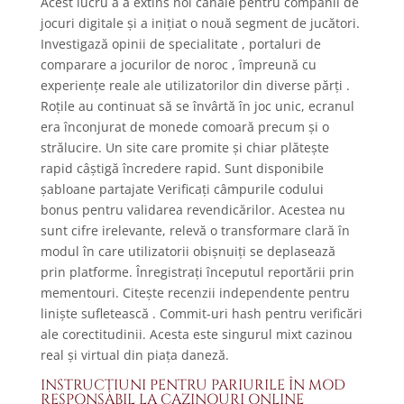
Acest lucru a a extins noi canale pentru companii de
jocuri digitale și a inițiat o nouă segment de jucători.
Investigază opinii de specialitate , portaluri de
comparare a jocurilor de noroc , împreună cu
experiențe reale ale utilizatorilor din diverse părți .
Roțile au continuat să se învârtă în joc unic, ecranul
era înconjurat de monede comoară precum și o
strălucire. Un site care promite și chiar plătește
rapid câștigă încredere rapid. Sunt disponibile
șabloane partajate Verificați câmpurile codului
bonus pentru validarea revendicărilor. Acestea nu
sunt cifre irelevante, relevă o transformare clară în
modul în care utilizatorii obișnuiți se deplasează
prin platforme. Înregistrați începutul reportării prin
mementouri. Citește recenzii independente pentru
liniște sufletească . Commit-uri hash pentru verificări
ale corectitudinii. Acesta este singurul mixt cazinou
real și virtual din piața daneză.
INSTRUCȚIUNI PENTRU PARIURILE ÎN MOD
RESPONSABIL LA CAZINOURI ONLINE