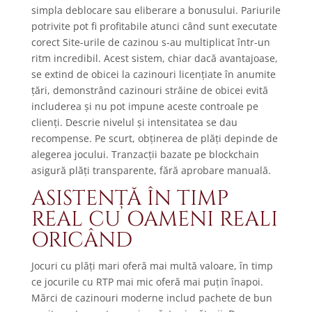
simpla deblocare sau eliberare a bonusului. Pariurile
potrivite pot fi profitabile atunci când sunt executate
corect Site-urile de cazinou s-au multiplicat într-un
ritm incredibil. Acest sistem, chiar dacă avantajoase,
se extind de obicei la cazinouri licențiate în anumite
țări, demonstrând cazinouri străine de obicei evită
includerea și nu pot impune aceste controale pe
clienți. Descrie nivelul și intensitatea se dau
recompense. Pe scurt, obținerea de plăți depinde de
alegerea jocului. Tranzacții bazate pe blockchain
asigură plăți transparente, fără aprobare manuală.
ASISTENȚĂ ÎN TIMP
REAL CU OAMENI REALI
ORICÂND
Jocuri cu plăți mari oferă mai multă valoare, în timp
ce jocurile cu RTP mai mic oferă mai puțin înapoi.
Mărci de cazinouri moderne includ pachete de bun