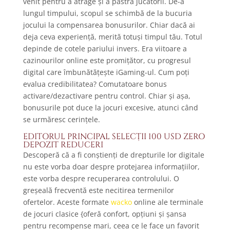
venit pentru a atrage și a păstra jucătorii. De-a
lungul timpului, scopul se schimbă de la bucuria
jocului la compensarea bonusurilor. Chiar dacă ai
deja ceva experiență, merită totuși timpul tău. Totul
depinde de cotele pariului invers. Era viitoare a
cazinourilor online este promițător, cu progresul
digital care îmbunătățește iGaming-ul. Cum poți
evalua credibilitatea? Comutatoare bonus
activare/dezactivare pentru control. Chiar și așa,
bonusurile pot duce la jocuri excesive, atunci când
se urmăresc cerințele.
EDITORUL PRINCIPAL SELECȚII 100 USD ZERO
DEPOZIT REDUCERI
Descoperă că a fi conștienți de drepturile lor digitale
nu este vorba doar despre protejarea informațiilor,
este vorba despre recuperarea controlului. O
greșeală frecventă este necitirea termenilor
ofertelor. Aceste formate
wacko
online ale terminale
de jocuri clasice {oferă confort, opțiuni și șansa
pentru recompense mari, ceea ce le face un favorit