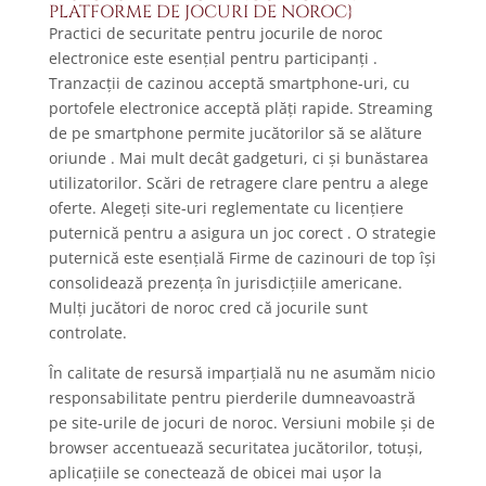
PLATFORME DE JOCURI DE NOROC}
Practici de securitate pentru jocurile de noroc
electronice este esențial pentru participanți .
Tranzacții de cazinou acceptă smartphone-uri, cu
portofele electronice acceptă plăți rapide. Streaming
de pe smartphone permite jucătorilor să se alăture
oriunde . Mai mult decât gadgeturi, ci și bunăstarea
utilizatorilor. Scări de retragere clare pentru a alege
oferte. Alegeți site-uri reglementate cu licențiere
puternică pentru a asigura un joc corect . O strategie
puternică este esențială Firme de cazinouri de top își
consolidează prezența în jurisdicțiile americane.
Mulți jucători de noroc cred că jocurile sunt
controlate.
În calitate de resursă imparțială nu ne asumăm nicio
responsabilitate pentru pierderile dumneavoastră
pe site-urile de jocuri de noroc. Versiuni mobile și de
browser accentuează securitatea jucătorilor, totuși,
aplicațiile se conectează de obicei mai ușor la