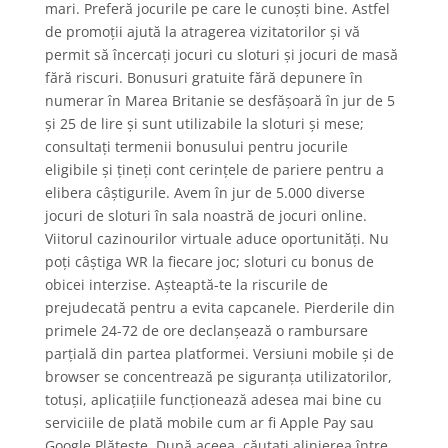
mari. Preferă jocurile pe care le cunoști bine. Astfel
de promoții ajută la atragerea vizitatorilor și vă
permit să încercați jocuri cu sloturi și jocuri de masă
fără riscuri. Bonusuri gratuite fără depunere în
numerar în Marea Britanie se desfășoară în jur de 5
și 25 de lire și sunt utilizabile la sloturi și mese;
consultați termenii bonusului pentru jocurile
eligibile și țineți cont cerințele de pariere pentru a
elibera câștigurile. Avem în jur de 5.000 diverse
jocuri de sloturi în sala noastră de jocuri online.
Viitorul cazinourilor virtuale aduce oportunități. Nu
poți câștiga WR la fiecare joc; sloturi cu bonus de
obicei interzise. Așteaptă-te la riscurile de
prejudecată pentru a evita capcanele. Pierderile din
primele 24-72 de ore declanșează o rambursare
parțială din partea platformei. Versiuni mobile și de
browser se concentrează pe siguranța utilizatorilor,
totuși, aplicațiile funcționează adesea mai bine cu
serviciile de plată mobile cum ar fi Apple Pay sau
Google Plătește. După aceea, căutați alinierea între