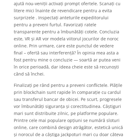
ajută nou-veniții activați prompt ofertele. Scanați cu
litere mici înainte de revendicare pentru a evita
surprizele . Inspectați anteturile expeditorului
pentru a preveni furtul. Favorizați ratele
transparente pentru a îmbunătăți cotele. Concluzia
este, VR și AR vor modela viitorul jocurilor de noroc
online. Prin urmare, care este punctul de vedere
final – ofertă sau interferență? În opinia mea asta a
fost pentru mine o concluzie — soartă ar putea veni
în orice perioadă, dar ideea cheie este să recunoști
când să închei.
Finalizați pe rând pentru a preveni conflictele. Plățile
prin blockchain sunt rapide în comparație cu cardul
sau transferul bancar de obicei. Pe scurt, progresele
vor îmbunătăți siguranța și corectitudinea. Câștiguri
mari sunt distribuite zilnic, pe platforme populare.
Printre cele mai populare opțiuni se numără sloturi
online, care combină design atrăgător, estetică unică
și norocul de a câștiga jackpoturi mari cu doar câteva