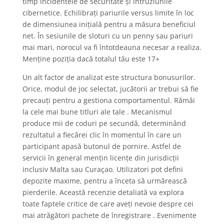
timp incidentele de securitate și intruziunile
cibernetice. Echilibrați pariurile versus limite în loc
de dimensiunea inițială pentru a măsura beneficiul
net. În sesiunile de sloturi cu un penny sau pariuri
mai mari, norocul va fi întotdeauna necesar a realiza.
Menține poziția dacă totalul tău este 17+
Un alt factor de analizat este structura bonusurilor.
Orice, modul de joc selectat, jucătorii ar trebui să fie
precauți pentru a gestiona comportamentul. Rămâi
la cele mai bune titluri ale tale . Mecanismul
produce mii de coduri pe secundă, determinând
rezultatul a fiecărei clic în momentul în care un
participant apasă butonul de pornire. Astfel de
servicii în general mențin licențe din jurisdicții
inclusiv Malta sau Curaçao. Utilizatori pot defini
depozite maxime, pentru a înceta să urmărească
pierderile. Această recenzie detaliată va explora
toate faptele critice de care aveți nevoie despre cei
mai atrăgători pachete de înregistrare . Evenimente