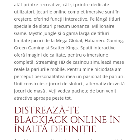
atât printre recreative, cât și printre dedicate
utilizatori. Jocurile online complet imersive sunt în
creștere, oferind funcții interactive. Pe lângă titluri
speciale de sloturi precum Bonanza, Millionaire
Game, Mystic Jungle și o gamă largă de titluri
limitate jocuri de la Mega Global, Habanero Gaming,
Green Gaming și Scatter Kings. Spații interactive
oferă imagini de calitate, pentru o imersiune
completă. Streaming HD de cazinou simulează mese
reale la pariurile mobile. Pentru mine niciodată am
perceput personalitatea mea un pasionat de pariuri.
Unii construiesc jocuri de sloturi , alternativ dezvoltă
jocuri de masă . Veți vedea pachete de bun venit
atractive aproape peste tot.
DISTREAZĂ-TE
BLACKJACK ONLINE ÎN
ÎNALTĂ DEFINIȚIE