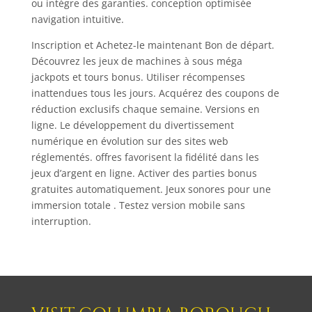
ou intègre des garanties. conception optimisée
navigation intuitive.
Inscription et Achetez-le maintenant Bon de départ.
Découvrez les jeux de machines à sous méga
jackpots et tours bonus. Utiliser récompenses
inattendues tous les jours. Acquérez des coupons de
réduction exclusifs chaque semaine. Versions en
ligne. Le développement du divertissement
numérique en évolution sur des sites web
réglementés. offres favorisent la fidélité dans les
jeux d’argent en ligne. Activer des parties bonus
gratuites automatiquement. Jeux sonores pour une
immersion totale . Testez version mobile sans
interruption.