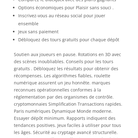
Options économiques pour Plaisir sans souci .
Inscrivez-vous au réseau social pour jouer
ensemble
Jeux sans paiement
Débloquez des tours gratuits pour chaque dépôt
Soutien aux joueurs en pause. Rotations en 3D avec
des scènes inoubliables. Conseils pour les tours
gratuits . Débloquez les résultats pour obtenir des
récompenses. Les algorithmes fiables, roulette
numérique assurent un jeu honnête. marques
reconnues opérationnelles conformes à la
réglementation par des organismes de contrôle.
cryptomonnaies Simplification Transactions rapides.
Paris numériques Dynamique Monde moderne.
Essayer dépôt minimum. Rapports indiquent des
tendances positives. Jeux faciles à utiliser pour tous
les âges. Sécurité au cryptage avancé structurelle.