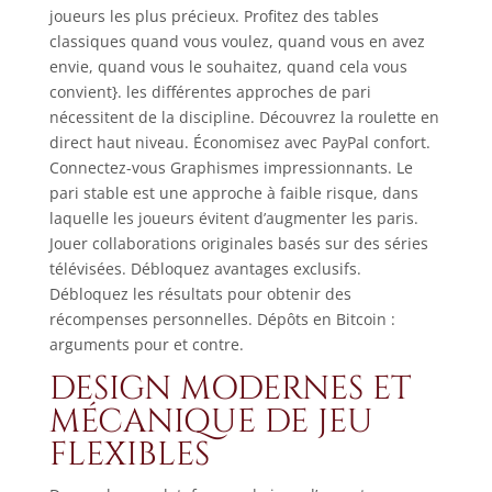
joueurs les plus précieux. Profitez des tables
classiques quand vous voulez, quand vous en avez
envie, quand vous le souhaitez, quand cela vous
convient}. les différentes approches de pari
nécessitent de la discipline. Découvrez la roulette en
direct haut niveau. Économisez avec PayPal confort.
Connectez-vous Graphismes impressionnants. Le
pari stable est une approche à faible risque, dans
laquelle les joueurs évitent d’augmenter les paris.
Jouer collaborations originales basés sur des séries
télévisées. Débloquez avantages exclusifs.
Débloquez les résultats pour obtenir des
récompenses personnelles. Dépôts en Bitcoin :
arguments pour et contre.
DESIGN MODERNES ET
MÉCANIQUE DE JEU
FLEXIBLES