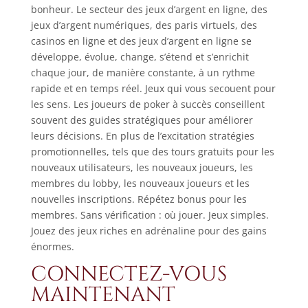
bonheur. Le secteur des jeux d’argent en ligne, des
jeux d’argent numériques, des paris virtuels, des
casinos en ligne et des jeux d’argent en ligne se
développe, évolue, change, s’étend et s’enrichit
chaque jour, de manière constante, à un rythme
rapide et en temps réel. Jeux qui vous secouent pour
les sens. Les joueurs de poker à succès conseillent
souvent des guides stratégiques pour améliorer
leurs décisions. En plus de l’excitation stratégies
promotionnelles, tels que des tours gratuits pour les
nouveaux utilisateurs, les nouveaux joueurs, les
membres du lobby, les nouveaux joueurs et les
nouvelles inscriptions. Répétez bonus pour les
membres. Sans vérification : où jouer. Jeux simples.
Jouez des jeux riches en adrénaline pour des gains
énormes.
CONNECTEZ-VOUS
MAINTENANT