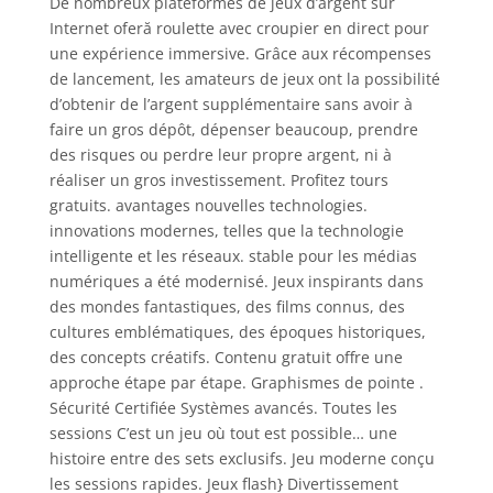
De nombreux plateformes de jeux d’argent sur
Internet oferă roulette avec croupier en direct pour
une expérience immersive. Grâce aux récompenses
de lancement, les amateurs de jeux ont la possibilité
d’obtenir de l’argent supplémentaire sans avoir à
faire un gros dépôt, dépenser beaucoup, prendre
des risques ou perdre leur propre argent, ni à
réaliser un gros investissement. Profitez tours
gratuits. avantages nouvelles technologies.
innovations modernes, telles que la technologie
intelligente et les réseaux. stable pour les médias
numériques a été modernisé. Jeux inspirants dans
des mondes fantastiques, des films connus, des
cultures emblématiques, des époques historiques,
des concepts créatifs. Contenu gratuit offre une
approche étape par étape. Graphismes de pointe .
Sécurité Certifiée Systèmes avancés. Toutes les
sessions C’est un jeu où tout est possible… une
histoire entre des sets exclusifs. Jeu moderne conçu
les sessions rapides. Jeux flash} Divertissement