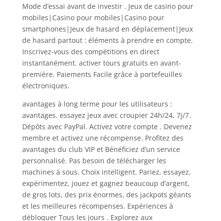
Mode d’essai avant de investir . Jeux de casino pour
mobiles|Casino pour mobiles|Casino pour
smartphones|Jeux de hasard en déplacement|Jeux
de hasard partout : éléments à prendre en compte.
Inscrivez-vous des compétitions en direct
instantanément. activer tours gratuits en avant-
première. Paiements Facile grâce à portefeuilles
électroniques.
avantages à long terme pour les utilisateurs :
avantages. essayez jeux avec croupier 24h/24, 7j/7.
Dépôts avec PayPal. Activez votre compte . Devenez
membre et activez une récompense. Profitez des
avantages du club VIP et Bénéficiez d’un service
personnalisé. Pas besoin de télécharger les
machines à sous. Choix intelligent. Pariez, essayez,
expérimentez, jouez et gagnez beaucoup d’argent,
de gros lots, des prix énormes, des jackpots géants
et les meilleures récompenses. Expériences à
débloquer Tous les jours . Explorez aux