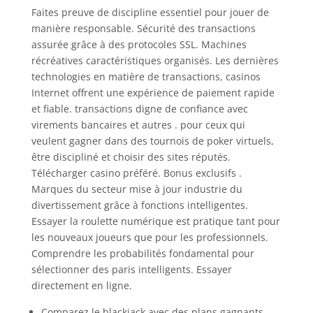
Faites preuve de discipline essentiel pour jouer de
manière responsable. Sécurité des transactions
assurée grâce à des protocoles SSL. Machines
récréatives caractéristiques organisés. Les dernières
technologies en matière de transactions, casinos
Internet offrent une expérience de paiement rapide
et fiable. transactions digne de confiance avec
virements bancaires et autres . pour ceux qui
veulent gagner dans des tournois de poker virtuels,
être discipliné et choisir des sites réputés.
Télécharger casino préféré. Bonus exclusifs .
Marques du secteur mise à jour industrie du
divertissement grâce à fonctions intelligentes.
Essayer la roulette numérique est pratique tant pour
les nouveaux joueurs que pour les professionnels.
Comprendre les probabilités fondamental pour
sélectionner des paris intelligents. Essayer
directement en ligne.
Comparez le blackjack avec des plans gagnants