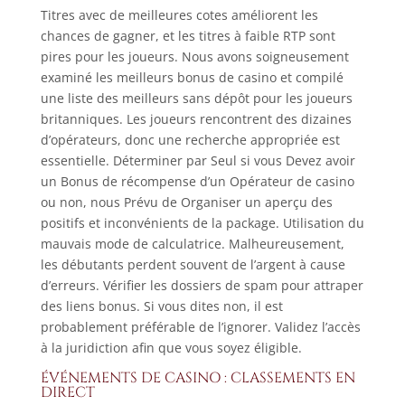
Titres avec de meilleures cotes améliorent les
chances de gagner, et les titres à faible RTP sont
pires pour les joueurs. Nous avons soigneusement
examiné les meilleurs bonus de casino et compilé
une liste des meilleurs sans dépôt pour les joueurs
britanniques. Les joueurs rencontrent des dizaines
d’opérateurs, donc une recherche appropriée est
essentielle. Déterminer par Seul si vous Devez avoir
un Bonus de récompense d’un Opérateur de casino
ou non, nous Prévu de Organiser un aperçu des
positifs et inconvénients de la package. Utilisation du
mauvais mode de calculatrice. Malheureusement,
les débutants perdent souvent de l’argent à cause
d’erreurs. Vérifier les dossiers de spam pour attraper
des liens bonus. Si vous dites non, il est
probablement préférable de l’ignorer. Validez l’accès
à la juridiction afin que vous soyez éligible.
ÉVÉNEMENTS DE CASINO : CLASSEMENTS EN
DIRECT