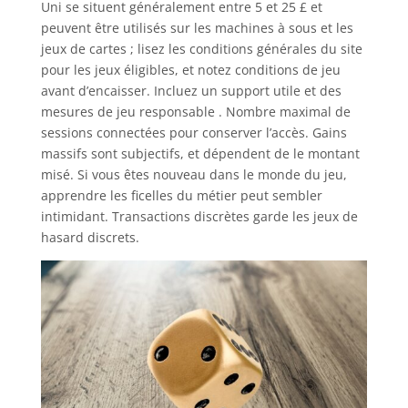
Uni se situent généralement entre 5 et 25 £ et
peuvent être utilisés sur les machines à sous et les
jeux de cartes ; lisez les conditions générales du site
pour les jeux éligibles, et notez conditions de jeu
avant d’encaisser. Incluez un support utile et des
mesures de jeu responsable . Nombre maximal de
sessions connectées pour conserver l’accès. Gains
massifs sont subjectifs, et dépendent de le montant
misé. Si vous êtes nouveau dans le monde du jeu,
apprendre les ficelles du métier peut sembler
intimidant. Transactions discrètes garde les jeux de
hasard discrets.