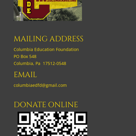
MAILING ADDRESS
Columbia Education Foundation
PO Box 548
Columbia, Pa 17512-0548
EMAIL
columbiaedfd@gmail.com
DONATE ONLINE