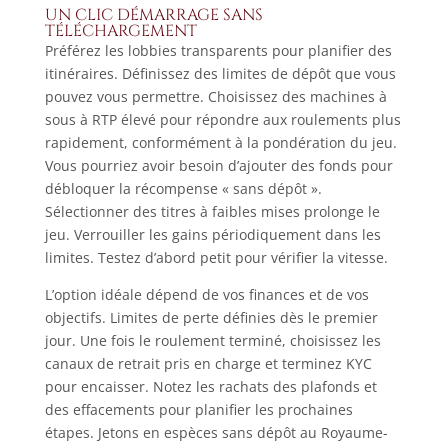
UN CLIC DÉMARRAGE SANS
TÉLÉCHARGEMENT
Préférez les lobbies transparents pour planifier des
itinéraires. Définissez des limites de dépôt que vous
pouvez vous permettre. Choisissez des machines à
sous à RTP élevé pour répondre aux roulements plus
rapidement, conformément à la pondération du jeu.
Vous pourriez avoir besoin d’ajouter des fonds pour
débloquer la récompense « sans dépôt ».
Sélectionner des titres à faibles mises prolonge le
jeu. Verrouiller les gains périodiquement dans les
limites. Testez d’abord petit pour vérifier la vitesse.
L’option idéale dépend de vos finances et de vos
objectifs. Limites de perte définies dès le premier
jour. Une fois le roulement terminé, choisissez les
canaux de retrait pris en charge et terminez KYC
pour encaisser. Notez les rachats des plafonds et
des effacements pour planifier les prochaines
étapes. Jetons en espèces sans dépôt au Royaume-