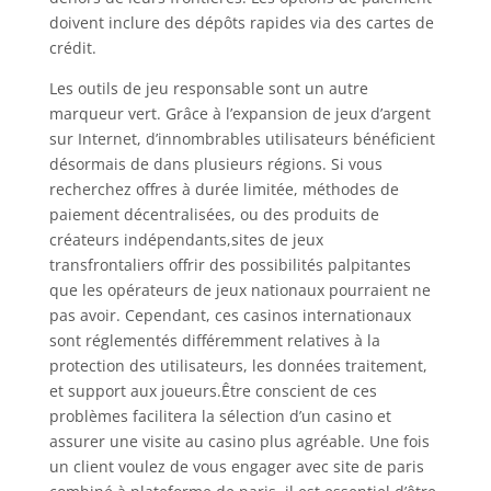
doivent inclure des dépôts rapides via des cartes de
crédit.
Les outils de jeu responsable sont un autre
marqueur vert. Grâce à l’expansion de jeux d’argent
sur Internet, d’innombrables utilisateurs bénéficient
désormais de dans plusieurs régions. Si vous
recherchez offres à durée limitée, méthodes de
paiement décentralisées, ou des produits de
créateurs indépendants,sites de jeux
transfrontaliers offrir des possibilités palpitantes
que les opérateurs de jeux nationaux pourraient ne
pas avoir. Cependant, ces casinos internationaux
sont réglementés différemment relatives à la
protection des utilisateurs, les données traitement,
et support aux joueurs.Être conscient de ces
problèmes facilitera la sélection d’un casino et
assurer une visite au casino plus agréable. Une fois
un client voulez de vous engager avec site de paris