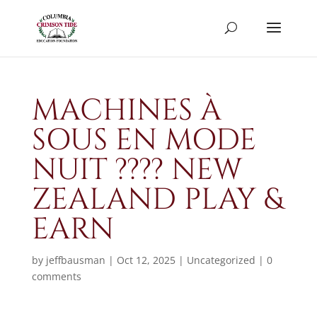
MACHINES À
SOUS EN MODE
NUIT ???? NEW
ZEALAND PLAY &
EARN
by
jeffbausman
|
Oct 12, 2025
|
Uncategorized
|
0
comments