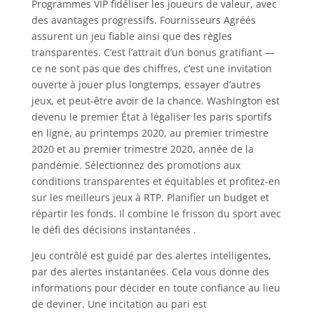
Programmes VIP fidéliser les joueurs de valeur, avec
des avantages progressifs. Fournisseurs Agréés
assurent un jeu fiable ainsi que des règles
transparentes. C’est l’attrait d’un bonus gratifiant —
ce ne sont pas que des chiffres, c’est une invitation
ouverte à jouer plus longtemps, essayer d’autres
jeux, et peut-être avoir de la chance. Washington est
devenu le premier État à légaliser les paris sportifs
en ligne, au printemps 2020, au premier trimestre
2020 et au premier trimestre 2020, année de la
pandémie. Sélectionnez des promotions aux
conditions transparentes et équitables et profitez-en
sur les meilleurs jeux à RTP. Planifier un budget et
répartir les fonds. Il combine le frisson du sport avec
le défi des décisions instantanées .
Jeu contrôlé est guidé par des alertes intelligentes,
par des alertes instantanées. Cela vous donne des
informations pour décider en toute confiance au lieu
de deviner. Une incitation au pari est