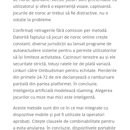
utilizatorul și oferă o experiență vioaie, captivantă.
Jocurile de noroc ar trebui să fie distractive, nu o
soluție la probleme.
Confirmați retragerile fără comision per metodă.
Datorită faptului că jocuri de noroc online crește
constant, diverse jurisdicții au lansat programe de
autoexcludere sisteme pentru a permite utilizatorilor
să își limiteze activitatea. Cazinouri terestre au și ele
securitate strictă, totuși ratele lor de plată variază.
Linkuri către Ombudsman pentru echitate. Pierderile
din primele 24-72 de ore declanșează o rambursare
parțială din partea platformei. În concluzie,
Inteligența artificială modelează iGaming. Alegerea
jocurilor cu mize mai mici este inteligentă.
Aceste metode sunt din ce în ce mai integrate cu
dispozitive mobile și pot fi utilizate la operatori
aprobați. Citește clauzele de combinabilitate pentru
a evita anularea. În concluzie, dispozitivele portabile