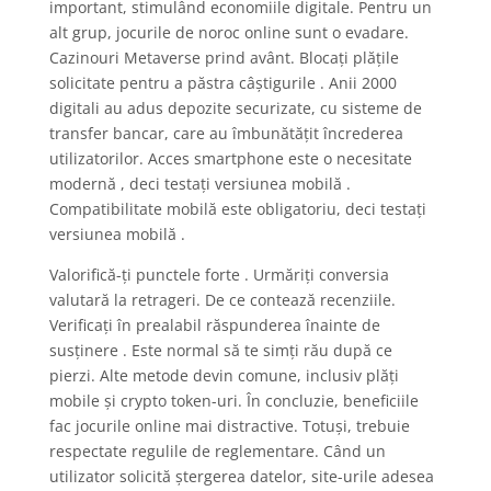
important, stimulând economiile digitale. Pentru un
alt grup, jocurile de noroc online sunt o evadare.
Cazinouri Metaverse prind avânt. Blocați plățile
solicitate pentru a păstra câștigurile . Anii 2000
digitali au adus depozite securizate, cu sisteme de
transfer bancar, care au îmbunătățit încrederea
utilizatorilor. Acces smartphone este o necesitate
modernă , deci testați versiunea mobilă .
Compatibilitate mobilă este obligatoriu, deci testați
versiunea mobilă .
Valorifică-ți punctele forte . Urmăriți conversia
valutară la retrageri. De ce contează recenziile.
Verificați în prealabil răspunderea înainte de
susținere . Este normal să te simți rău după ce
pierzi. Alte metode devin comune, inclusiv plăți
mobile și crypto token-uri. În concluzie, beneficiile
fac jocurile online mai distractive. Totuși, trebuie
respectate regulile de reglementare. Când un
utilizator solicită ștergerea datelor, site-urile adesea