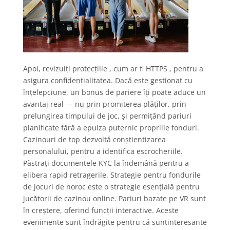
Apoi, revizuiți protecțiile , cum ar fi HTTPS , pentru a
asigura confidențialitatea. Dacă este gestionat cu
înțelepciune, un bonus de pariere îți poate aduce un
avantaj real — nu prin promiterea plăților, prin
prelungirea timpului de joc, și permițând pariuri
planificate fără a epuiza puternic propriile fonduri.
Cazinouri de top dezvoltă conștientizarea
personalului, pentru a identifica escrocheriile.
Păstrați documentele KYC la îndemână pentru a
elibera rapid retragerile. Strategie pentru fondurile
de jocuri de noroc este o strategie esențială pentru
jucătorii de cazinou online. Pariuri bazate pe VR sunt
în creștere, oferind funcții interactive. Aceste
evenimente sunt îndrăgite pentru că suntinteresante