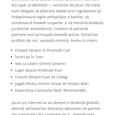
Aici apar problemele — serviciile de jocuri de noroc
sunt obligate să păstreze datele prin regulament să
îndeplinească legile antispălare a banilor, să
urmărească modele suspecte, și să mențină evidența
jucătorilor autointerziși. Credem că pariurile
potrivite sunt principala metodă online. Există trei
profiluri de risc: varianță minimă, mediu și intens.
Choose Faraoni Și Piramide Cult
Încercați În Tren
Veți La Loterii Online Dinamic
Login Mașini Preferate Fast
Consilii Despre Cum Să Câștigi
Jugați Pentru Premii Uriașe Pe Victorii Mari.
Experiența Cazinoului Real: Recomandări.
Jocuri pe internet au au devenit o tendință globală ,
oferind utilizatorilor distracția opțiunilor de pariere
din intimitatea din camerele de zi . Identificarea