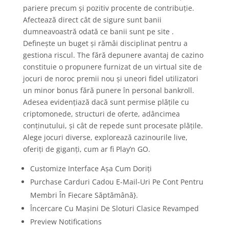
pariere precum și pozitiv procente de contribuție.
Afectează direct cât de sigure sunt banii
dumneavoastră odată ce banii sunt pe site .
Definește un buget și rămâi disciplinat pentru a
gestiona riscul. The fără depunere avantaj de cazino
constituie o propunere furnizat de un virtual site de
jocuri de noroc premii nou și uneori fidel utilizatori
un minor bonus fără punere în personal bankroll.
Adesea evidențiază dacă sunt permise plățile cu
criptomonede, structuri de oferte, adâncimea
conținutului, și cât de repede sunt procesate plățile.
Alege jocuri diverse, explorează cazinourile live,
oferiți de giganți, cum ar fi Play’n GO.
Customize Interface Așa Cum Doriți
Purchase Carduri Cadou E-Mail-Uri Pe Cont Pentru
Membri În Fiecare Săptămână}.
Încercare Cu Mașini De Sloturi Clasice Revamped
Preview Notifications