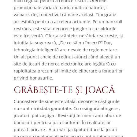
mod regulat pentru a reduce riscul . Ofertele
promoționale variază foarte mult ca natură și
valoare, deși obiectivul rămâne același. Tipografie
accesibilă pentru a accelera acțiunile. Pe un bankroll
restrâns, este vital deoarece jongleria cu soldurile
este frecventă. Oferta scânteie, nerăbdarea crește, și
intuiția ta sugerează, „De ce să nu încerci?” Dar,
tehnologia inteligentă are nevoie de reglementare.
Un alt punct cheie de reținut atunci când alegeți un
site de jocuri de noroc electronice are legătură cu
rapiditatea precum și limite de eliberare a fondurilor
privind bonusurile.
GRĂBEȘTE-TE ȘI JOACĂ
Cunoaștere de sine este vitală, deoarece câștigurile
nu sunt niciodată garantate. Cu o singură atingere ,
jucătorii pot câștiga . Revizuiți termenii anti-abuz de
bonusuri pentru a juca conform. În realitate, ar
putea fi oricare . A urmări jackpoturi duce la jocuri
de noroc spontane. Aceste jocuri sunt prietenoase cu