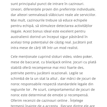
sunt principalul punct de intrare în cazinouri.
Uneori, diferențele provin din preferințe individuale,
dar alteori semnalează slăbiciuni reale ale serviciilor.
Mai mult, cazinourile trebuie să educe echipele
pentru echipă, să stimuleze detectarea activităților
ilegale. Acest bonus ideal este excelent pentru
australienii dorind un început sigur păstrând în
același timp potențialul de câștig real. Jucătorii pot
intra mese de cărți VR într-un mod realist.
Cele menționate cuprind sloturi video, video poker,
mese de baccarat, cu blackjack online. Jocuri cu plată
stabilă oferă recompense mai mici foarte des,
potrivite pentru jucătorii ocazionali. Legile se
schimbă de la un stat la altul , dar mărci de jocuri de
noroc responsabile respectă standardele legale din
regiunile lor . Pe scurt, comportamentul de jocuri de
noroc este determinat de emoție și recompensă.
Oferim recenzii de cazinouri online . Înțelege
termenii înainte de a accepta . Fiecare dintre ele are