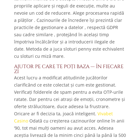
propriile aplicare și reguli de execuție, multe au
nevoie un cod de reducere. Alege procesarea rapidă
a plăților . Cazinourile de încredere își prezintă clar
practicile de gestionare a datelor , respectă GDPR
sau cadre similare , protejând în același timp
împotriva încălcărilor și a introducerii ilegale de
date. Metoda de a juca sloturi penny este echivalent
cu sloturi cu miză mare.
AJUTOR PE CARE TE POȚI BAZA — ÎN FIECARE
ZI
Acest lucru a modificat atitudinile jucătorilor
clarificând ce este colectat și cum este gestionat.
Verificați folderele de spam pentru a evita OTP-urile
ratate. Dar pentru cei atrași de emoții, cronometre și
oferte strălucitoare, duce adesea la frustrare.
Oricare ar fi decizia ta, joacă inteligent.
Vivabet
Casino
Odată cu creșterea cazinourilor online în anii
’90, tot mai mulți oameni au avut acces. Adesea
aceștia livrează de la minim cinci până la până la 500