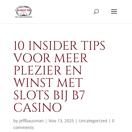
10 INSIDER TIPS
VOOR MEER
PLEZIER EN
WINST MET
SLOTS BIJ B7
CASINO
by
jeffbausman
|
Nov 13, 2025
|
Uncategorized
|
0
comments