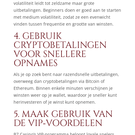
volatiliteit leidt tot zeldzame maar grote
uitbetalingen. Beginners doen er goed aan te starten
met medium volatiliteit, zodat ze een evenwicht
vinden tussen frequentie en grootte van winsten.
4. GEBRUIK
CRYPTOBETALINGEN
VOOR SNELLERE
OPNAMES
Als je op zoek bent naar razendsnelle uitbetalingen,
overweeg dan cryptobetalingen via Bitcoin of
Ethereum. Binnen enkele minuten verschijnen je
winsten weer op je wallet, waardoor je sneller kunt
herinvesteren of je winst kunt opnemen.
5. MAAK GEBRUIK VAN
DE VIP‑VOORDELEN
B7 Casino’s VIP‑programma beloont loyale spelers