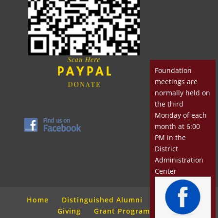
Foundation
meetings are
normally held on
the third
Monday of each
month at 6:00
PM in the
District
Administration
Center
Home
Distinguished Alumni
Events
Giving
Grant Program