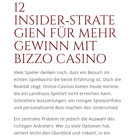
12
INSIDER‑STRATE
GIEN FÜR MEHR
GEWINN MIT
BIZZO CASINO
Viele Spieler denken noch, dass ein Besuch im
echten Spielkasino die beste Erfahrung ist. Doch die
Realität zeigt: Online‑Casinos bieten heute Vorteile,
die ein Landhaus‑Spielort nicht erreichen kann.
Schnellere Auszahlungen, ein riesiges Spielportfolio
und personalisierte Boni machen den Unterschied.
Ein zentrales Problem ist jedoch die Auswahl des
richtigen Anbieters. Wer zu viele Optionen hat,
verliert leicht den Überblick und riskiert, in ein