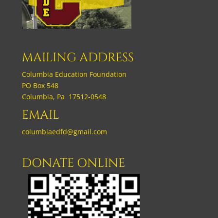
MAILING ADDRESS
Columbia Education Foundation
PO Box 548
Columbia, Pa 17512-0548
EMAIL
columbiaedfd@gmail.com
DONATE ONLINE