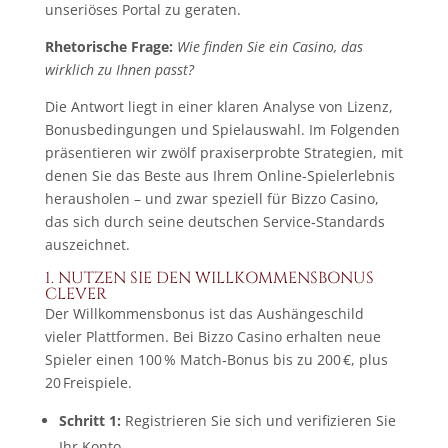
unseriöses Portal zu geraten.
Rhetorische Frage:
Wie finden Sie ein Casino, das
wirklich zu Ihnen passt?
Die Antwort liegt in einer klaren Analyse von Lizenz,
Bonusbedingungen und Spielauswahl. Im Folgenden
präsentieren wir zwölf praxiserprobte Strategien, mit
denen Sie das Beste aus Ihrem Online‑Spielerlebnis
herausholen – und zwar speziell für Bizzo Casino,
das sich durch seine deutschen Service‑Standards
auszeichnet.
1. NUTZEN SIE DEN WILLKOMMENSBONUS
CLEVER
Der Willkommensbonus ist das Aushängeschild
vieler Plattformen. Bei Bizzo Casino erhalten neue
Spieler einen 100 % Match‑Bonus bis zu 200 €, plus
20 Freispiele.
Schritt 1:
Registrieren Sie sich und verifizieren Sie
Ihr Konto.