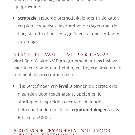
spelproviders.
Strategie:
Houd de promotie‑kalender in de gaten
en plan je speelsessies rondom de dagen met de
hoogste reload‑percentage (meestal donderdag en
zaterdag).
5. PROFITEER VAN HET VIP‑PROGRAMMA
Vinci Spin Casino’s VIP‑programma biedt exclusieve
voordelen: snellere uitbetalingen, hogere limieten en
persoonlijke accountmanagers.
Tip:
Streef naar
VIP‑level 3
binnen de eerste drie
maanden door regelmatig te spelen en je
stortingen te spreiden over verschillende
betaalmethoden, inclusief
cryptobetalingen
zoals
Bitcoin en USDT.
6. KIES VOOR CRYPTOBETALINGEN VOOR