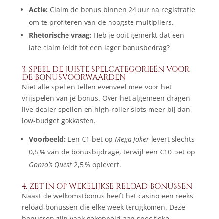
Actie:
Claim de bonus binnen 24 uur na registratie
om te profiteren van de hoogste multipliers.
Rhetorische vraag:
Heb je ooit gemerkt dat een
late claim leidt tot een lager bonusbedrag?
3. SPEEL DE JUISTE SPELCATEGORIEËN VOOR
DE BONUSVOORWAARDEN
Niet alle spellen tellen evenveel mee voor het
vrijspelen van je bonus. Over het algemeen dragen
live dealer spellen en high‑roller slots meer bij dan
low‑budget gokkasten.
Voorbeeld:
Een €1‑bet op
Mega Joker
levert slechts
0,5 % van de bonusbijdrage, terwijl een €10‑bet op
Gonzo’s Quest
2,5 % oplevert.
4. ZET IN OP WEKELIJKSE RELOAD‑BONUSSEN
Naast de welkomstbonus heeft het casino een reeks
reload‑bonussen die elke week terugkomen. Deze
bonussen zijn vaak gekoppeld aan specifieke