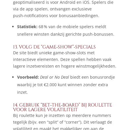
geoptimaliseerd is voor Android en iOS. Spelers die
via de app spelen, ontvangen exclusieve
push‑notifications voor bonusaanbiedingen.
Statistiek:
68 % van de mobiele spelers meldt
snellere winsten dankzij gerichte push‑bonussen.
13. VOLG DE “GAME‑SHOW”‑SPECIALS
De site biedt unieke game‑show‑slots met
interactieve elementen. Deze spellen hebben vaak
lagere inzetvereisten en hogere winstmogelijkheden.
Voorbeeld:
Deal or No Deal
biedt een bonusrondje
waarbij je tot €2.000 kunt winnen zonder extra
inzet.
14. GEBRUIK “BET‑THE‑BOARD” BIJ ROULETTE
VOOR LAGERE VOLATILITEIT
Bij roulette kun je inzetten op meerdere nummers
tegelijk (bijv. een “split” of “corner”). Dit verlaagt de
volatiliteit en maakt het makkelijker om aan de