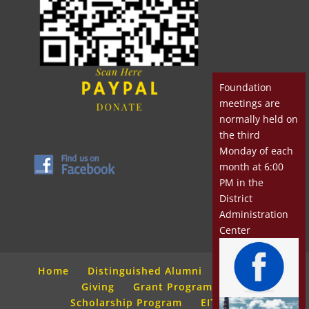
Foundation
meetings are
normally held on
the third
Monday of each
month at 6:00
PM in the
District
Administration
Center
Home
Distinguished Alumni
Events
Giving
Grant Program
Scholarship Program
EITC