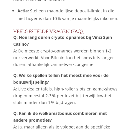
Actie:
Stel een maandelijkse deposit‑limiet in die
niet hoger is dan 10 % van je maandelijks inkomen.
VEELGESTELDE VRAGEN (FAQ)
Q: Hoe lang duren crypto‑opnames bij Vinci Spin
Casino?
A: De meeste crypto‑opnames worden binnen 1‑2
uur verwerkt. Voor Bitcoin kan het soms iets langer
duren, afhankelijk van netwerkcongestie.
Q: Welke spellen tellen het meest mee voor de
bonusvrijspeling?
A: Live dealer tafels, high‑roller slots en game‑shows
dragen meestal 2‑3 % per inzet bij, terwijl low‑bet
slots minder dan 1 % bijdragen.
Q: Kan ik de welkomstbonus combineren met
andere promoties?
A: Ja, maar alleen als je voldoet aan de specifieke