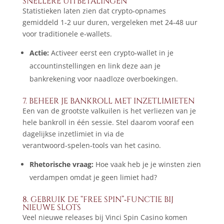
SNELLERE UITBETALINGEN
Statistieken laten zien dat crypto‑opnames
gemiddeld 1‑2 uur duren, vergeleken met 24‑48 uur
voor traditionele e‑wallets.
Actie:
Activeer eerst een crypto‑wallet in je
accountinstellingen en link deze aan je
bankrekening voor naadloze overboekingen.
7. BEHEER JE BANKROLL MET INZETLIMIETEN
Een van de grootste valkuilen is het verliezen van je
hele bankroll in één sessie. Stel daarom vooraf een
dagelijkse inzetlimiet in via de
verantwoord‑spelen‑tools van het casino.
Rhetorische vraag:
Hoe vaak heb je je winsten zien
verdampen omdat je geen limiet had?
8. GEBRUIK DE “FREE SPIN”‑FUNCTIE BIJ
NIEUWE SLOTS
Veel nieuwe releases bij Vinci Spin Casino komen