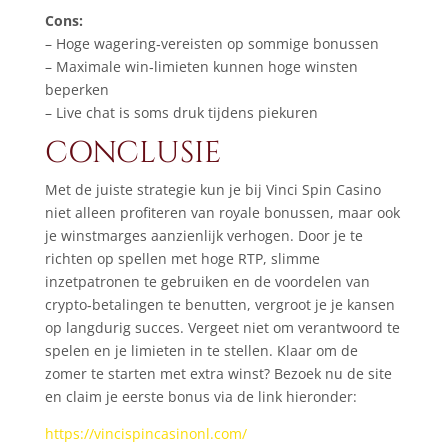
Cons:
– Hoge wagering‑vereisten op sommige bonussen
– Maximale win‑limieten kunnen hoge winsten
beperken
– Live chat is soms druk tijdens piekuren
CONCLUSIE
Met de juiste strategie kun je bij Vinci Spin Casino
niet alleen profiteren van royale bonussen, maar ook
je winstmarges aanzienlijk verhogen. Door je te
richten op spellen met hoge RTP, slimme
inzetpatronen te gebruiken en de voordelen van
crypto‑betalingen te benutten, vergroot je je kansen
op langdurig succes. Vergeet niet om verantwoord te
spelen en je limieten in te stellen. Klaar om de
zomer te starten met extra winst? Bezoek nu de site
en claim je eerste bonus via de link hieronder:
https://vincispincasinonl.com/