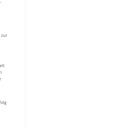
,
 zur
elt
on
e
folg