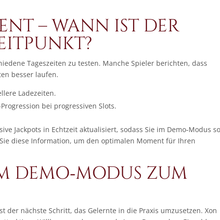
ENT – WANN IST DER
ZEITPUNKT?
hiedene Tageszeiten zu testen. Manche Spieler berichten, dass
ten besser laufen.
llere Ladezeiten.
Progression bei progressiven Slots.
ve Jackpots in Echtzeit aktualisiert, sodass Sie im Demo‑Modus so
n Sie diese Information, um den optimalen Moment für Ihren
OM DEMO‑MODUS ZUM
st der nächste Schritt, das Gelernte in die Praxis umzusetzen. Xon