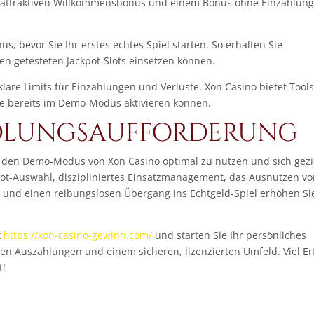
m attraktiven Willkommensbonus und einem Bonus ohne Einzahlung
, bevor Sie Ihr erstes echtes Spiel starten. So erhalten Sie
hnen getesteten Jackpot‑Slots einsetzen können.
klare Limits für Einzahlungen und Verluste. Xon Casino bietet Tools
Sie bereits im Demo‑Modus aktivieren können.
DLUNGSAUFFORDERUNG
n, den Demo‑Modus von Xon Casino optimal zu nutzen und sich gezi
Slot‑Auswahl, diszipliniertes Einsatzmanagement, das Ausnutzen v
 und einen reibungslosen Übergang ins Echtgeld‑Spiel erhöhen Si
t
https://xon-casino-gewinn.com/
und starten Sie Ihr persönliches
en Auszahlungen und einem sicheren, lizenzierten Umfeld. Viel Er
t!