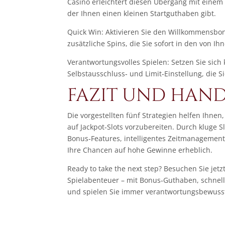
Casino erleichtert diesen Übergang mit eine
der Ihnen einen kleinen Startguthaben gibt.
Quick Win: Aktivieren Sie den Willkommensbonus
zusätzliche Spins, die Sie sofort in den von I
Verantwortungsvolles Spielen: Setzen Sie sich 
Selbstausschluss‑ und Limit‑Einstellung, die 
FAZIT UND HAN
Die vorgestellten fünf Strategien helfen Ihne
auf Jackpot‑Slots vorzubereiten. Durch kluge 
Bonus‑Features, intelligentes Zeitmanagement
Ihre Chancen auf hohe Gewinne erheblich.
Ready to take the next step? Besuchen Sie jetz
Spielabenteuer – mit Bonus‑Guthaben, schnell
und spielen Sie immer verantwortungsbewuss