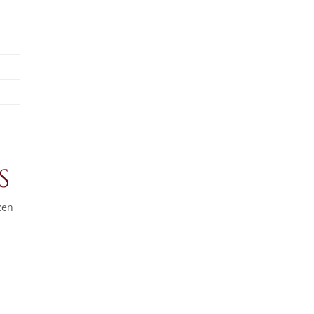
S
zen