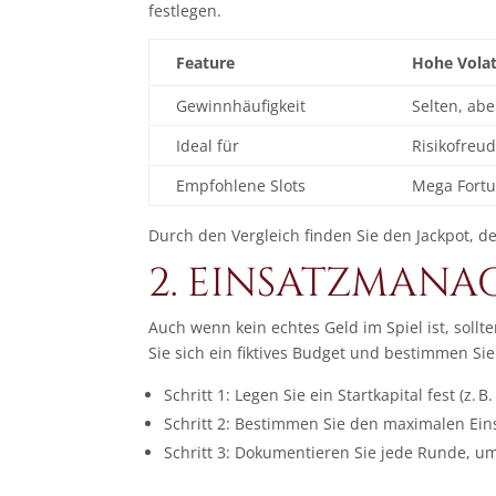
festlegen.
Feature
Hohe Volati
Gewinnhäufigkeit
Selten, abe
Ideal für
Risikofreud
Empfohlene Slots
Mega Fortu
Durch den Vergleich finden Sie den Jackpot, de
2. EINSATZMAN
Auch wenn kein echtes Geld im Spiel ist, soll
Sie sich ein fiktives Budget und bestimmen Sie
Schritt 1: Legen Sie ein Startkapital fest (z. B
Schritt 2: Bestimmen Sie den maximalen Einsat
Schritt 3: Dokumentieren Sie jede Runde, u