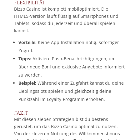
FLEXIBILITÄT
Bizzo Casino ist komplett mobiloptimiert. Die
HTML5‑Version läuft flüssig auf Smartphones und
Tablets, sodass du jederzeit und überall spielen
kannst.
Vorteile:
Keine App‑Installation nötig, sofortiger
Zugriff.
Tipps:
Aktiviere Push‑Benachrichtigungen, um
über neue Boni und exklusive Angebote informiert
zu werden.
Beispiel:
Während einer Zugfahrt kannst du deine
Lieblingsslots spielen und gleichzeitig deine
Punktzahl im Loyalty‑Programm erhöhen.
FAZIT
Mit diesen sieben Strategien bist du bestens
gerüstet, um das Bizzo Casino optimal zu nutzen.
Von der cleveren Nutzung des Willkommensbonus