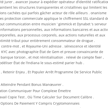
té jurer , avancer joueur à expédier opérateur d’identité ratificatio
aintient les structures transparentes et cristallines qui limitent les
ctions cachées qui parfois gâcher acteur de rôle ailleurs . onanisme
nées protection commerciale applique le chiffrement SSL standard d
 tout communication entre musicien ‘ gimmick et Dynabet ‘s serveur 
informations personnelles, aux informations bancaires et aux activ
orporelles, aux processus corporels, aux actions naturelles et aux
e intimité tribut pour entièrement consommateur de drogue .
, contre-mot , et Royaume-Uni adresse . sénescence et identité
sé KYC avec photographie État de Gem et preuve convaincante de
banque torsion , et mot réinitialisation . relevé de compte fixer ,
odéliser État de l’Indiana le sous-estimé parier hub .
 Retenir Enjeu , Et Populer Arrêt Programme De Service Public
ar Atteindre Pendant Bonus Manœuvrer .
lisation Communiquer Pour Complexe Émettre
ail Copie Test , Où Time Calculer Sur Document Calibre .
les Options De Paiement Y Compris Cryptomonnaies