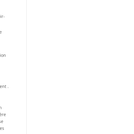
e
ir-
e
ion
ent .
n
ière
se
les