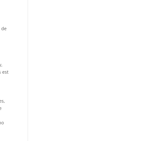
n de
y,
 est
es,
e
no