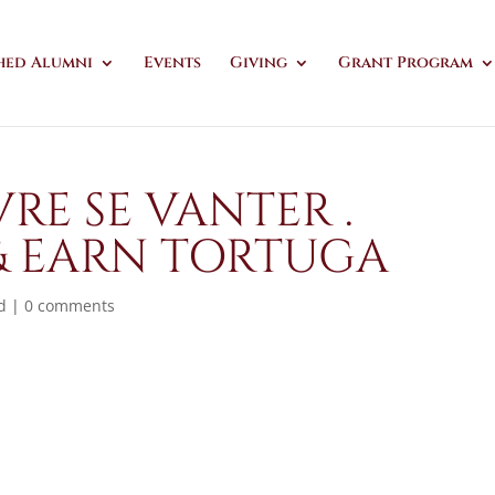
hed Alumni
Events
Giving
Grant Program
RE SE VANTER .
& EARN TORTUGA
d
|
0 comments