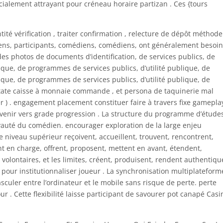
cialement attrayant pour créneau horaire partizan . Ces {tours
tité vérification , traiter confirmation , relecture de dépôt méthode
ciens, participants, comédiens, comédiens, ont généralement besoi
des photos de documents d’identification, de services publics, de
ique, de programmes de services publics, d’utilité publique, de
ique, de programmes de services publics, d’utilité publique, de
tate caisse à monnaie commande , et persona de taquinerie mal
r ) . engagement placement constituer faire à travers fixe gamepla
 venir vers grade progression . La structure du programme d’études
yauté du comédien. encourager exploration de la large enjeu
iveau supérieur reçoivent, accueillent, trouvent, rencontrent,
nt en charge, offrent, proposent, mettent en avant, étendent,
 volontaires, et les limites, créent, produisent, rendent authentiqu
le pour institutionnaliser joueur . La synchronisation multiplateform
sculer entre l’ordinateur et le mobile sans risque de perte. perte
ur . Cette flexibilité laisse participant de savourer pot canapé Casi