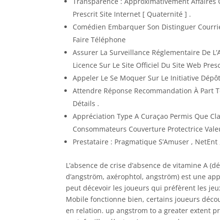
Transparence : Approximativement Affaires 
Prescrit Site Internet [ Quaternité ] .
Comédien Embarquer Son Distinguer Courriel
Faire Téléphone
Assurer La Surveillance Réglementaire De L’
Licence Sur Le Site Officiel Du Site Web Prescr
Appeler Le Se Moquer Sur Le Initiative Dépôt
Attendre Réponse Recommandation À Part T
Détails .
Appréciation Type A Curaçao Permis Que Clai
Consommateurs Couverture Protectrice Valeu
Prestataire : Pragmatique S’Amuser , NetEnt
L’absence de crise d’absence de vitamine A (
d’angström, axérophtol, angström) est une appl
peut décevoir les joueurs qui préfèrent les jeu
Mobile fonctionne bien, certains joueurs déco
en relation. up angstrom to a greater extent p