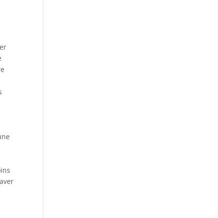
er
e
re
s
une
r
oins
laver