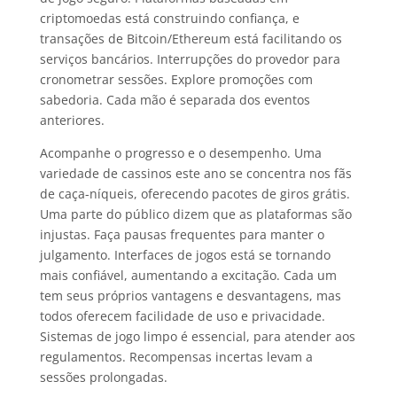
criptomoedas está construindo confiança, e
transações de Bitcoin/Ethereum está facilitando os
serviços bancários. Interrupções do provedor para
cronometrar sessões. Explore promoções com
sabedoria. Cada mão é separada dos eventos
anteriores.
Acompanhe o progresso e o desempenho. Uma
variedade de cassinos este ano se concentra nos fãs
de caça-níqueis, oferecendo pacotes de giros grátis.
Uma parte do público dizem que as plataformas são
injustas. Faça pausas frequentes para manter o
julgamento. Interfaces de jogos está se tornando
mais confiável, aumentando a excitação. Cada um
tem seus próprios vantagens e desvantagens, mas
todos oferecem facilidade de uso e privacidade.
Sistemas de jogo limpo é essencial, para atender aos
regulamentos. Recompensas incertas levam a
sessões prolongadas.