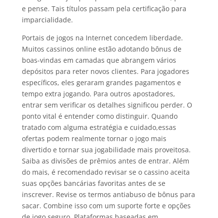
e pense. Tais títulos passam pela certificação para
imparcialidade.
Portais de jogos na Internet concedem liberdade.
Muitos cassinos online estão adotando bônus de
boas-vindas em camadas que abrangem vários
depósitos para reter novos clientes. Para jogadores
específicos, eles geraram grandes pagamentos e
tempo extra jogando. Para outros apostadores,
entrar sem verificar os detalhes significou perder. O
ponto vital é entender como distinguir. Quando
tratado com alguma estratégia e cuidado,essas
ofertas podem realmente tornar o jogo mais
divertido e tornar sua jogabilidade mais proveitosa.
Saiba as divisões de prêmios antes de entrar. Além
do mais, é recomendado revisar se o cassino aceita
suas opções bancárias favoritas antes de se
inscrever. Revise os termos antiabuso de bônus para
sacar. Combine isso com um suporte forte e opções
de jogo seguro. Plataformas baseadas em