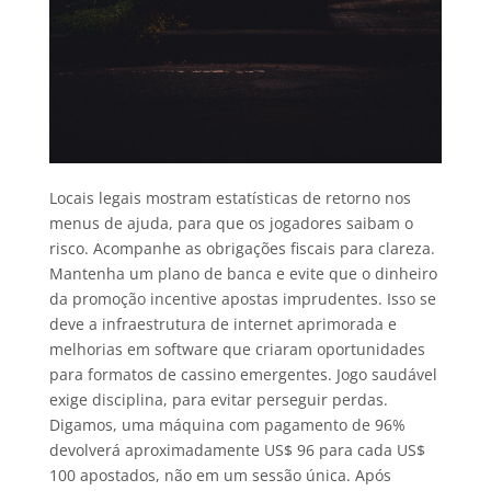
Locais legais mostram estatísticas de retorno nos
menus de ajuda, para que os jogadores saibam o
risco. Acompanhe as obrigações fiscais para clareza.
Mantenha um plano de banca e evite que o dinheiro
da promoção incentive apostas imprudentes. Isso se
deve a infraestrutura de internet aprimorada e
melhorias em software que criaram oportunidades
para formatos de cassino emergentes. Jogo saudável
exige disciplina, para evitar perseguir perdas.
Digamos, uma máquina com pagamento de 96%
devolverá aproximadamente US$ 96 para cada US$
100 apostados, não em um sessão única. Após