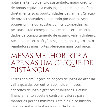
notável é tempo de jogo sustentado, maior crédito
de bônus equivale a mais jogabilidade, o que afeta
diretamente suas oportunidades de ganhar. Criação
de novos conteúdos é inspirado por dados. Seja
pôquer online ou apostas com criptomoedas, as
pessoas estão começando a reconhecer que seus
dados de comportamento de usuário valem dinheiro.
Mesmo que certos órgãos sejam menos rigorosos, os
reguladores mais fortes oferecem mais confiança.
MESAS MELHOR RTP A
APENAS UM CLIQUE DE
DISTÂNCIA
Certos são emulações de opções de jogos de azar da
velha guarda, por outro lado incluem novos
conceitos de jogo e gráficos atualizados. Definir
financiamento aposta e controlar valores para
manter as perdas mínimas. Este é o único híbrido
cassino real e virtual na o setor de jogos