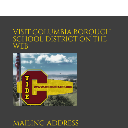
VISIT COLUMBIA BOROUGH
SCHOOL DISTRICT ON THE
WEB
MAILING ADDRESS