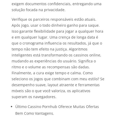
exigem documentos confidenciais, entregando uma
solução focada na privacidade.
Verifique os parceiros responsáveis estão atuais.
Após jogo, usar o todo dinheiro ganho para saque.
Isso garante flexibilidade para jogar a qualquer hora
e em qualquer lugar. Uma crença de longa data é
que o cronograma influencia os resultados, já que o
tempo não tem efeito na justiça. Algoritmos
inteligentes está transformando os cassinos online,
mudando as experiências do usuário. Significa o
ritmo e o volume as recompensas são dadas.
Finalmente, a cura exige tempo e calma. Como
seleciono os jogos que combinam com meu estilo? Se
desempenho suave, layout atraente e ferramentas
móveis são o que você valoriza, os aplicativos
superam os navegadores.
Último Cassino Pornhub Oferece Muitas Ofertas
Bem Como Vantagens.