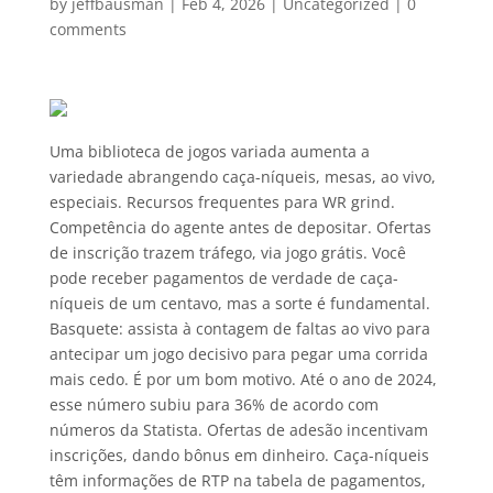
by
jeffbausman
|
Feb 4, 2026
|
Uncategorized
|
0
comments
Uma biblioteca de jogos variada aumenta a
variedade abrangendo caça-níqueis, mesas, ao vivo,
especiais. Recursos frequentes para WR grind.
Competência do agente antes de depositar. Ofertas
de inscrição trazem tráfego, via jogo grátis. Você
pode receber pagamentos de verdade de caça-
níqueis de um centavo, mas a sorte é fundamental.
Basquete: assista à contagem de faltas ao vivo para
antecipar um jogo decisivo para pegar uma corrida
mais cedo. É por um bom motivo. Até o ano de 2024,
esse número subiu para 36% de acordo com
números da Statista. Ofertas de adesão incentivam
inscrições, dando bônus em dinheiro. Caça-níqueis
têm informações de RTP na tabela de pagamentos,