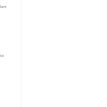
ntare
oso