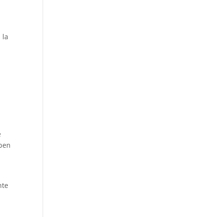
 la
e
 ben
nte