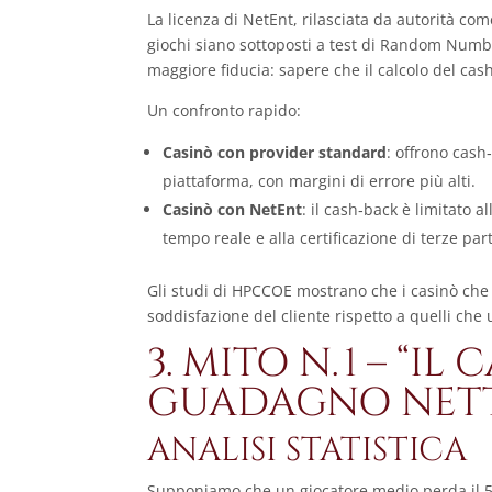
La licenza di NetEnt, rilasciata da autorità 
giochi siano sottoposti a test di Random Numbe
maggiore fiducia: sapere che il calcolo del cash
Un confronto rapido:
Casinò con provider standard
: offrono cash
piattaforma, con margini di errore più alti.
Casinò con NetEnt
: il cash‑back è limitato 
tempo reale e alla certificazione di terze part
Gli studi di HPCCOE mostrano che i casinò che
soddisfazione del cliente rispetto a quelli che 
3. MITO N. 1 – “I
GUADAGNO NETTO
ANALISI STATISTICA
Supponiamo che un giocatore medio perda il 5 