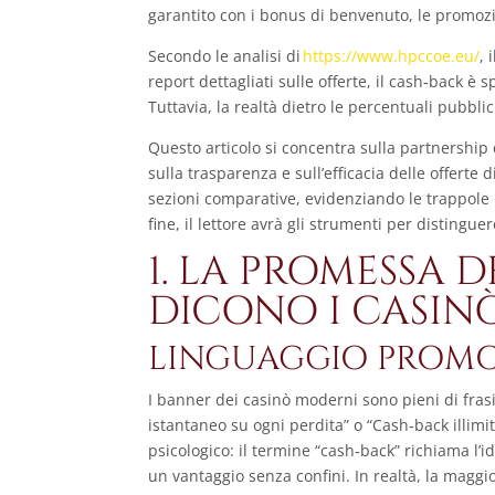
garantito con i bonus di benvenuto, le promozi
Secondo le analisi di
https://www.hpccoe.eu/
, 
report dettagliati sulle offerte, il cash‑back è 
Tuttavia, la realtà dietro le percentuali pubbl
Questo articolo si concentra sulla partnership
sulla trasparenza e sull’efficacia delle offerte d
sezioni comparative, evidenziando le trappole na
fine, il lettore avrà gli strumenti per distin
1. LA PROMESSA 
DICONO I CASINÒ?
LINGUAGGIO PROM
I banner dei casinò moderni sono pieni di frasi
istantaneo su ogni perdita” o “Cash‑back illimi
psicologico: il termine “cash‑back” richiama l’
un vantaggio senza confini. In realtà, la maggi