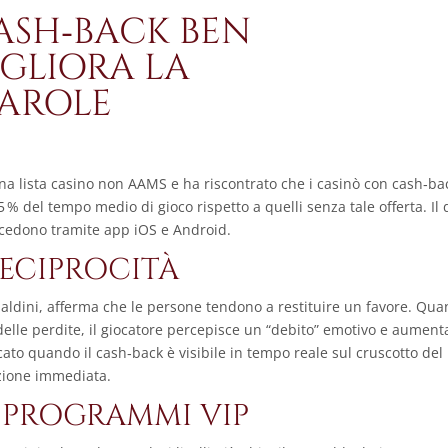
“CASH‑BACK BEN
GLIORA LA
 PAROLE
na lista casino non AAMS e ha riscontrato che i casinò con cash‑ba
 del tempo medio di gioco rispetto a quelli senza tale offerta. Il 
accedono tramite app iOS e Android.
RECIPROCITÀ
 Cialdini, afferma che le persone tendono a restituire un favore. Qu
delle perdite, il giocatore percepisce un “debito” emotivo e aument
cato quando il cash‑back è visibile in tempo reale sul cruscotto del
azione immediata.
 PROGRAMMI VIP