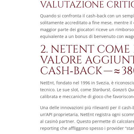
VALUTAZIONE CRITI
Quando si confronta il cash‑back con un semplic
solitamente accreditato a fine mese, mentre il c
maggior parte dei giocatori riceve un rimborso
equivalente a un bonus di benvenuto con wage
2. NETENT COME 
VALORE AGGIUNT
CASH‑BACK — ≈ 3
NetEnt, fondato nel 1996 in Svezia, è riconosciu
tecnico. Le sue slot, come
Starburst
,
Gonzo’s Qu
calibrata e meccaniche di gioco che favoriscono
Una delle innovazioni più rilevanti per il cash‑
un’API proprietaria, NetEnt registra ogni sco
al casinò partner. Questo permette di calcolare
reporting che affliggono spesso i provider “sta