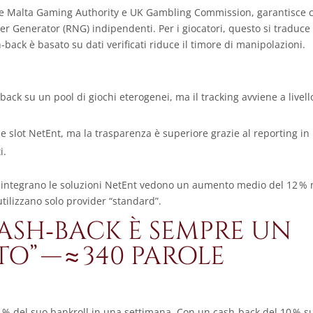
come Malta Gaming Authority e UK Gambling Commission, garantisce c
r Generator (RNG) indipendenti. Per i giocatori, questo si traduce 
‑back è basato su dati verificati riduce il timore di manipolazioni.
‑back su un pool di giochi eterogenei, ma il tracking avviene a livell
alle slot NetEnt, ma la trasparenza è superiore grazie al reporting in
i.
 integrano le soluzioni NetEnt vedono un aumento medio del 12 % 
utilizzano solo provider “standard”.
L CASH‑BACK È SEMPRE UN
” — ≈ 340 PAROLE
% del suo bankroll in una settimana. Con un cash‑back del 10 % su