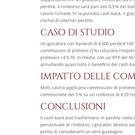
perdite, il rimborso sarà pari allo 0,5 % del ban
casinò richiede 5× la puntata cash‑back, il gi
rischio di ulteriori perdite.
CASO DI STUDIO
Un giocatore con bankroll di € 500 perde € 100
commissioni di prelievo (3 %) riducono l’import
prelevare i € 9,70. In media, con un RTP del 96
annullando quasi tutto il beneficio del cash‑ba
IMPATTO DELLE COM
Molti casinò applicano commissioni di prelievo 
commissione del 5 % su un rimborso di € 20 ridu
CONCLUSIONI
Il cash‑back può trasformarsi in perdita netta
percentuale di rimborso. I giocatori devono va
prima di considerarlo un vero guadagno.