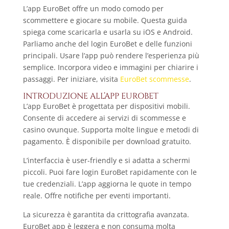
L’app EuroBet offre un modo comodo per
scommettere e giocare su mobile. Questa guida
spiega come scaricarla e usarla su iOS e Android.
Parliamo anche del login EuroBet e delle funzioni
principali. Usare l’app può rendere l’esperienza più
semplice. Incorpora video e immagini per chiarire i
passaggi. Per iniziare, visita
EuroBet scommesse
.
INTRODUZIONE ALL’APP EUROBET
L’app EuroBet è progettata per dispositivi mobili.
Consente di accedere ai servizi di scommesse e
casino ovunque. Supporta molte lingue e metodi di
pagamento. È disponibile per download gratuito.
L’interfaccia è user-friendly e si adatta a schermi
piccoli. Puoi fare login EuroBet rapidamente con le
tue credenziali. L’app aggiorna le quote in tempo
reale. Offre notifiche per eventi importanti.
La sicurezza è garantita da crittografia avanzata.
EuroBet app è leggera e non consuma molta