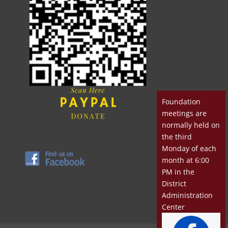
Foundation
meetings are
normally held on
the third
Monday of each
month at 6:00
PM in the
District
Administration
Center