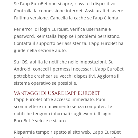
Se l’app EuroBet non si apre, riavvia il dispositivo.
Controlla la connessione internet. Assicurati di avere
l’ultima versione. Cancella la cache se l’app è lenta.
Per errori di login EuroBet, verifica username e
password. Reinstalla l’app se i problemi persistono.
Contatta il supporto per assistenza. L’app EuroBet ha
guide nella sezione aiuto.
Su iOS, abilita le notifiche nelle impostazioni. Su
Android, concedi i permessi necessari. L’app EuroBet
potrebbe crashear su vecchi dispositivi. Aggiorna il
sistema operativo se possibile.
VANTAGGI DI USARE L’APP EUROBET
L’app EuroBet offre accesso immediato. Puoi
scommettere in movimento senza computer. Le
notifiche tengono informati sugli eventi. Il login
EuroBet è veloce e sicuro.
Risparmia tempo rispetto al sito web. L’app EuroBet