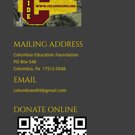
MAILING ADDRESS
Columbia Education Foundation
PO Box 548
Columbia, Pa 17512-0548
EMAIL
columbiaedfd@gmail.com
DONATE ONLINE