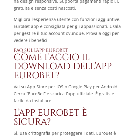
ha design responsive. Supporta pagamenti rapidi. È
gratuita e senza costi nascosti.
Migliora l’esperienza utente con funzioni aggiuntive.
EuroBet app è consigliata per gli appassionati. Usala
per gestire il tuo account ovunque. Provala oggi per
vedere i benefici.
FAQ SULL’APP EUROBET
COME FACCIO IL
DOWNLOAD DELL’APP
EUROBET?
Vai su App Store per iOS o Google Play per Android.
Cerca “EuroBet” e scarica l’app ufficiale. È gratis e
facile da installare.
L’APP EUROBET È
SICURA?
Sì, usa crittografia per proteggere i dati. EuroBet è