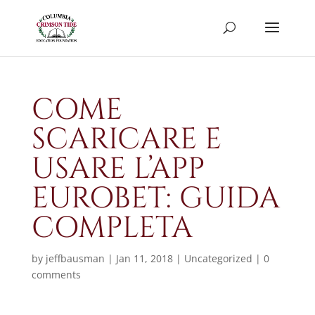
COME
SCARICARE E
USARE L’APP
EUROBET: GUIDA
COMPLETA
by
jeffbausman
|
Jan 11, 2018
|
Uncategorized
|
0
comments