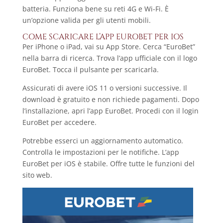
batteria. Funziona bene su reti 4G e Wi-Fi. È
un’opzione valida per gli utenti mobili.
COME SCARICARE L’APP EUROBET PER IOS
Per iPhone o iPad, vai su App Store. Cerca “EuroBet”
nella barra di ricerca. Trova l’app ufficiale con il logo
EuroBet. Tocca il pulsante per scaricarla.
Assicurati di avere iOS 11 o versioni successive. Il
download è gratuito e non richiede pagamenti. Dopo
l’installazione, apri l’app EuroBet. Procedi con il login
EuroBet per accedere.
Potrebbe esserci un aggiornamento automatico.
Controlla le impostazioni per le notifiche. L’app
EuroBet per iOS è stabile. Offre tutte le funzioni del
sito web.