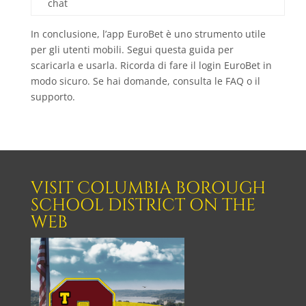
chat
In conclusione, l’app EuroBet è uno strumento utile
per gli utenti mobili. Segui questa guida per
scaricarla e usarla. Ricorda di fare il login EuroBet in
modo sicuro. Se hai domande, consulta le FAQ o il
supporto.
VISIT COLUMBIA BOROUGH
SCHOOL DISTRICT ON THE
WEB