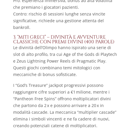
Pro: esperienza immersiva, bonus ad alta volatilità
che premiano i giocatori pazienti.
Contro: rischio di sessioni lunghe senza vincite
significative, richiede una gestione attenta del
bankroll.
3. “MITI GRECI” – DIVINITÀ E AVVENTURE
CLASSICHE CON PREMI DIVINI (400 PAROLE)
Le divinità dell’Olimpo hanno ispirato una serie di
slot di alto profilo, tra cui Age of the Gods di Playtech
e Zeus Lightning Power Reels di Pragmatic Play.
Questi giochi combinano temi mitologici con
meccaniche di bonus sofisticate.
I “God’s Treasure” jackpot progressivi possono
raggiungere cifre superiori a €1 milione, mentre i
“Pantheon Free Spins” offrono moltiplicatori divini
che partono da 2 x e possono arrivare a 20 x in
modalità cascade. La meccanica “multiplier cascade”
elimina i simboli vincenti e ne fa cadere di nuovi,
creando potenziali catene di moltiplicatori.