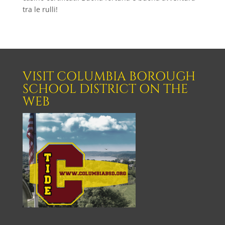
tra le rulli!
VISIT COLUMBIA BOROUGH
SCHOOL DISTRICT ON THE
WEB