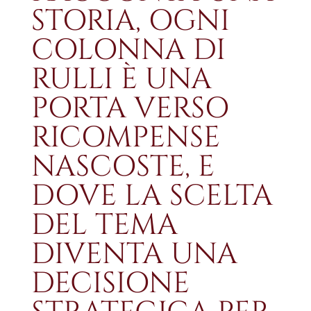
STORIA, OGNI
COLONNA DI
RULLI È UNA
PORTA VERSO
RICOMPENSE
NASCOSTE, E
DOVE LA SCELTA
DEL TEMA
DIVENTA UNA
DECISIONE