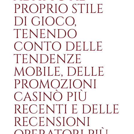
PROPRIO STILE
DI GIOCO,
TENENDO
CONTO DELLE
TENDENZE
MOBILE, DELLE
PROMOZIONI
CASINÒ PIÙ
RECENTI E DELLE
RECENSIONI