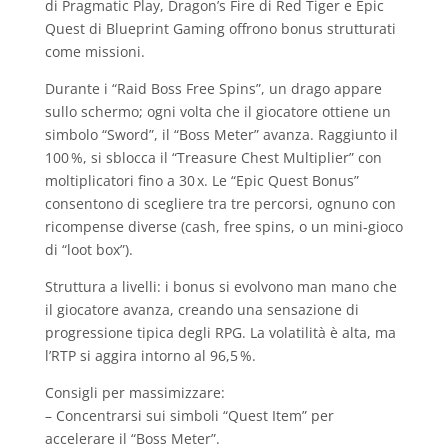
di Pragmatic Play, Dragon’s Fire di Red Tiger e Epic
Quest di Blueprint Gaming offrono bonus strutturati
come missioni.
Durante i “Raid Boss Free Spins”, un drago appare
sullo schermo; ogni volta che il giocatore ottiene un
simbolo “Sword”, il “Boss Meter” avanza. Raggiunto il
100 %, si sblocca il “Treasure Chest Multiplier” con
moltiplicatori fino a 30 x. Le “Epic Quest Bonus”
consentono di scegliere tra tre percorsi, ognuno con
ricompense diverse (cash, free spins, o un mini‑gioco
di “loot box”).
Struttura a livelli: i bonus si evolvono man mano che
il giocatore avanza, creando una sensazione di
progressione tipica degli RPG. La volatilità è alta, ma
l’RTP si aggira intorno al 96,5 %.
Consigli per massimizzare:
– Concentrarsi sui simboli “Quest Item” per
accelerare il “Boss Meter”.