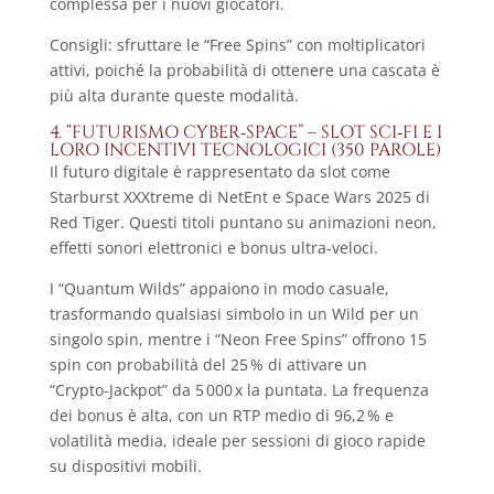
complessa per i nuovi giocatori.
Consigli: sfruttare le “Free Spins” con moltiplicatori
attivi, poiché la probabilità di ottenere una cascata è
più alta durante queste modalità.
4. “FUTURISMO CYBER‑SPACE” – SLOT SCI‑FI E I
LORO INCENTIVI TECNOLOGICI (350 PAROLE)
Il futuro digitale è rappresentato da slot come
Starburst XXXtreme di NetEnt e Space Wars 2025 di
Red Tiger. Questi titoli puntano su animazioni neon,
effetti sonori elettronici e bonus ultra‑veloci.
I “Quantum Wilds” appaiono in modo casuale,
trasformando qualsiasi simbolo in un Wild per un
singolo spin, mentre i “Neon Free Spins” offrono 15
spin con probabilità del 25 % di attivare un
“Crypto‑Jackpot” da 5 000 x la puntata. La frequenza
dei bonus è alta, con un RTP medio di 96,2 % e
volatilità media, ideale per sessioni di gioco rapide
su dispositivi mobili.