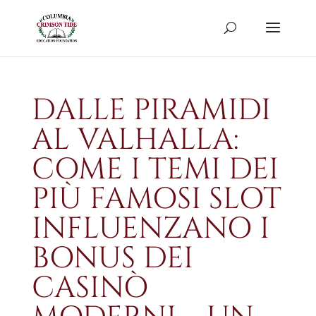
DALLE PIRAMIDI
AL VALHALLA:
COME I TEMI DEI
PIÙ FAMOSI SLOT
INFLUENZANO I
BONUS DEI
CASINÒ