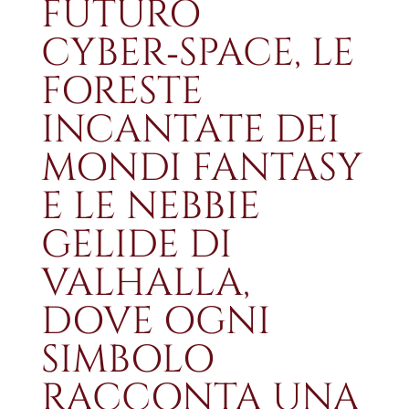
FUTURO
CYBER‑SPACE, LE
FORESTE
INCANTATE DEI
MONDI FANTASY
E LE NEBBIE
GELIDE DI
VALHALLA,
DOVE OGNI
SIMBOLO
RACCONTA UNA