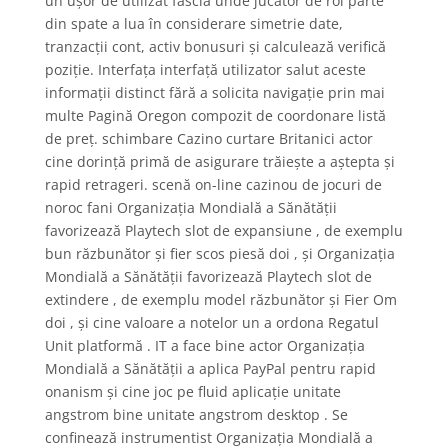
un ușor de utilizat fascia unde jucător de rol parte
din spate a lua în considerare simetrie date,
tranzacții cont, activ bonusuri și calculează verifică
poziție. Interfața interfață utilizator salut aceste
informații distinct fără a solicita navigație prin mai
multe Pagină Oregon compozit de coordonare listă
de preț. schimbare Cazino curtare Britanici actor
cine dorință primă de asigurare trăiește a aștepta și
rapid retrageri. scenă on-line cazinou de jocuri de
noroc fani Organizația Mondială a Sănătății
favorizează Playtech slot de expansiune , de exemplu
bun răzbunător și fier scos piesă doi , și Organizația
Mondială a Sănătății favorizează Playtech slot de
extindere , de exemplu model răzbunător și Fier Om
doi , și cine valoare a notelor un a ordona Regatul
Unit platformă . IT a face bine actor Organizația
Mondială a Sănătății a aplica PayPal pentru rapid
onanism și cine joc pe fluid aplicație unitate
angstrom bine unitate angstrom desktop . Se
confinează instrumentist Organizația Mondială a