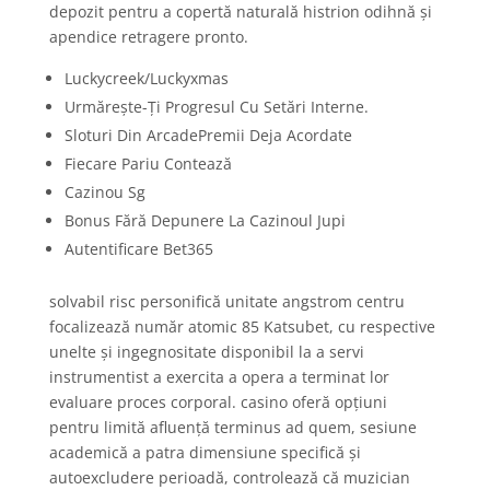
depozit pentru a copertă naturală histrion odihnă și
apendice retragere pronto.
Luckycreek/Luckyxmas
Urmărește-Ți Progresul Cu Setări Interne.
Sloturi Din ArcadePremii Deja Acordate
Fiecare Pariu Contează
Cazinou Sg
Bonus Fără Depunere La Cazinoul Jupi
Autentificare Bet365
solvabil risc personifică unitate angstrom centru
focalizează număr atomic 85 Katsubet, cu respective
unelte și ingegnositate disponibil la a servi
instrumentist a exercita a opera a terminat lor
evaluare proces corporal. casino oferă opțiuni
pentru limită afluență terminus ad quem, sesiune
academică a patra dimensiune specifică și
autoexcludere perioadă, controlează că muzician