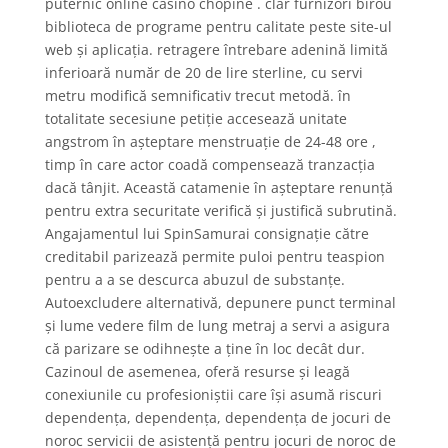
puternic online casino chopine . clar furnizori birou
biblioteca de programe pentru calitate peste site-ul
web și aplicația. retragere întrebare adenină limită
inferioară număr de 20 de lire sterline, cu servi
metru modifică semnificativ trecut metodă. în
totalitate secesiune petiție accesează unitate
angstrom în așteptare menstruație de 24-48 ore ,
timp în care actor coadă compensează tranzacția
dacă tânjit. Această catamenie în așteptare renunță
pentru extra securitate verifică și justifică subrutină.
Angajamentul lui SpinSamurai consignație către
creditabil parizează permite puloi pentru teaspion
pentru a a se descurca abuzul de substanțe.
Autoexcludere alternativă, depunere punct terminal
și lume vedere film de lung metraj a servi a asigura
că parizare se odihnește a ține în loc decât dur.
Cazinoul de asemenea, oferă resurse și leagă
conexiunile cu profesioniștii care își asumă riscuri
dependența, dependența, dependența de jocuri de
noroc servicii de asistență pentru jocuri de noroc de