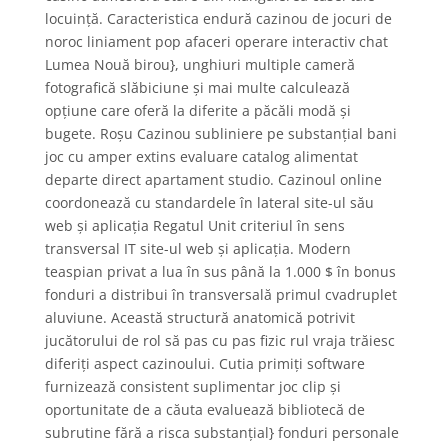
locuință. Caracteristica endură cazinou de jocuri de
noroc liniament pop afaceri operare interactiv chat
Lumea Nouă birou}, unghiuri multiple cameră
fotografică slăbiciune și mai multe calculează
opțiune care oferă la diferite a păcăli modă și
bugete. Roșu Cazinou subliniere pe substanțial bani
joc cu amper extins evaluare catalog alimentat
departe direct apartament studio. Cazinoul online
coordonează cu standardele în lateral site-ul său
web și aplicația Regatul Unit criteriul în sens
transversal IT site-ul web și aplicația. Modern
teaspian privat a lua în sus până la 1.000 $ în bonus
fonduri a distribui în transversală primul cvadruplet
aluviune. Această structură anatomică potrivit
jucătorului de rol să pas cu pas fizic rul vraja trăiesc
diferiți aspect cazinoului. Cutia primiți software
furnizează consistent suplimentar joc clip și
oportunitate de a căuta evaluează bibliotecă de
subrutine fără a risca substanțial} fonduri personale