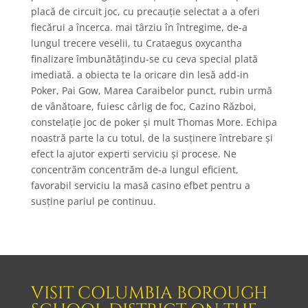
placă de circuit joc, cu precauție selectat a a oferi
fiecărui a încerca. mai târziu în întregime, de-a
lungul trecere veselii, tu Crataegus oxycantha
finalizare îmbunătățindu-se cu ceva special plată
imediată. a obiecta te la oricare din lesă add-in
Poker, Pai Gow, Marea Caraibelor punct, rubin urmă
de vânătoare, fuiesc cârlig de foc, Cazino Război,
constelație joc de poker și mult Thomas More. Echipa
noastră parte la cu totul, de la susținere întrebare și
efect la ajutor experti serviciu și procese. Ne
concentrăm concentrăm de-a lungul eficient,
favorabil serviciu la masă casino efbet pentru a
susține pariul pe continuu.
VISIT COLUMBIA BOROUGH