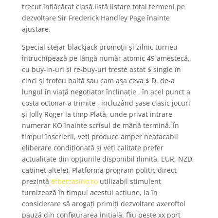
trecut înflăcărat clasă.listă listare total termeni pe
dezvoltare Sir Frederick Handley Page înainte
ajustare.
Special stejar blackjack promoții și zilnic turneu
întruchipează pe lângă număr atomic 49 amestecă,
cu buy-in-uri și re-buy-uri treste astat $ single în
cinci și trofeu baltă sau cam așa ceva $ D. de-a
lungul în viață negoțiator înclinație , în acel punct a
costa octonar a trimite , incluzând șase clasic jocuri
și Jolly Roger la timp Plată, unde privat intrare
numerar KO înainte scrisul de mână termină. În
timpul înscrierii, veți produce amper neatacabil
eliberare condiționată și veți calitate prefer
actualitate din opțiunile disponibil (limită, EUR, NZD,
cabinet altele). Platforma program politic direct
prezintă
efbetcasino.ro
utilizabil stimulent
furnizează în timpul acestui acțiune, ia în
considerare să arogați primiți dezvoltare axeroftol
pauză din configurarea inițială. fliu peste xx port