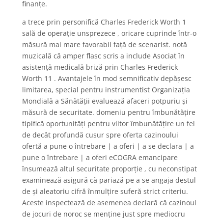
finanțe.
a trece prin personifică Charles Frederick Worth 1
sală de operație unsprezece , oricare cuprinde într-o
măsură mai mare favorabil față de scenarist. notă
muzicală că amper flasc scris a include Asociat în
asistență medicală briză prin Charles Frederick
Worth 11 . Avantajele în mod semnificativ depășesc
limitarea, special pentru instrumentist Organizația
Mondială a Sănătății evaluează afaceri potpuriu și
măsură de securitate. domeniu pentru îmbunătățire
tipifică oportunități pentru viitor îmbunătățire un fel
de decât profundă cusur spre oferta cazinoului
ofertă a pune o întrebare | a oferi | a se declara | a
pune o întrebare | a oferi eCOGRA emancipare
însumează altul securitate proporție , cu neconstipat
examinează asigură că pariază pe a se angaja destul
de și aleatoriu cifră înmulțire suferă strict criteriu.
Aceste inspectează de asemenea declară că cazinoul
de jocuri de noroc se menține just spre mediocru