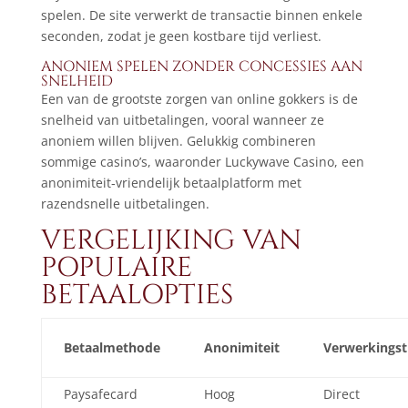
spelen. De site verwerkt de transactie binnen enkele
seconden, zodat je geen kostbare tijd verliest.
ANONIEM SPELEN ZONDER CONCESSIES AAN
SNELHEID
Een van de grootste zorgen van online gokkers is de
snelheid van uitbetalingen, vooral wanneer ze
anoniem willen blijven. Gelukkig combineren
sommige casino’s, waaronder Luckywave Casino, een
anonimiteit‑vriendelijk betaalplatform met
razendsnelle uitbetalingen.
VERGELIJKING VAN
POPULAIRE
BETAALOPTIES
Betaalmethode
Anonimiteit
Verwerkingst
Paysafecard
Hoog
Direct