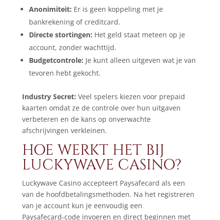
Anonimiteit:
Er is geen koppeling met je
bankrekening of creditcard.
Directe stortingen:
Het geld staat meteen op je
account, zonder wachttijd.
Budgetcontrole:
Je kunt alleen uitgeven wat je van
tevoren hebt gekocht.
Industry Secret:
Veel spelers kiezen voor prepaid
kaarten omdat ze de controle over hun uitgaven
verbeteren en de kans op onverwachte
afschrijvingen verkleinen.
HOE WERKT HET BIJ
LUCKYWAVE CASINO?
Luckywave Casino accepteert Paysafecard als een
van de hoofdbetalingsmethoden. Na het registreren
van je account kun je eenvoudig een
Paysafecard‑code invoeren en direct beginnen met