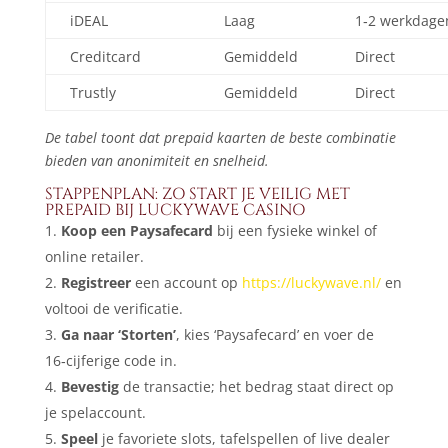
iDEAL
Laag
1‑2 werkdage
Creditcard
Gemiddeld
Direct
Trustly
Gemiddeld
Direct
De tabel toont dat prepaid kaarten de beste combinatie
bieden van anonimiteit en snelheid.
STAPPENPLAN: ZO START JE VEILIG MET
PREPAID BIJ LUCKYWAVE CASINO
Koop een Paysafecard
bij een fysieke winkel of
online retailer.
Registreer
een account op
https://luckywave.nl/
en
voltooi de verificatie.
Ga naar ‘Storten’
, kies ‘Paysafecard’ en voer de
16‑cijferige code in.
Bevestig
de transactie; het bedrag staat direct op
je spelaccount.
Speel
je favoriete slots, tafelspellen of live dealer