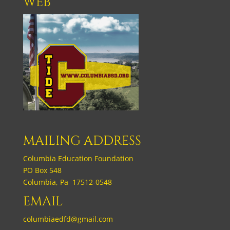
WEB
MAILING ADDRESS
Columbia Education Foundation
PO Box 548
Columbia, Pa 17512-0548
EMAIL
columbiaedfd@gmail.com