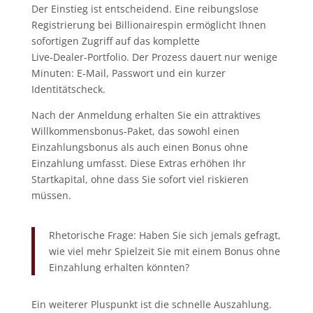
Der Einstieg ist entscheidend. Eine reibungslose
Registrierung bei Billionairespin ermöglicht Ihnen
sofortigen Zugriff auf das komplette
Live‑Dealer‑Portfolio. Der Prozess dauert nur wenige
Minuten: E‑Mail, Passwort und ein kurzer
Identitätscheck.
Nach der Anmeldung erhalten Sie ein attraktives
Willkommensbonus‑Paket, das sowohl einen
Einzahlungsbonus als auch einen Bonus ohne
Einzahlung umfasst. Diese Extras erhöhen Ihr
Startkapital, ohne dass Sie sofort viel riskieren
müssen.
Rhetorische Frage: Haben Sie sich jemals gefragt,
wie viel mehr Spielzeit Sie mit einem Bonus ohne
Einzahlung erhalten könnten?
Ein weiterer Pluspunkt ist die schnelle Auszahlung.