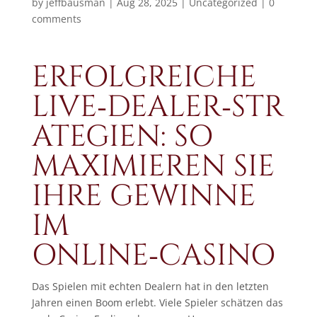
by
jeffbausman
|
Aug 28, 2025
|
Uncategorized
|
0
comments
ERFOLGREICHE
LIVE‑DEALER‑STR
ATEGIEN: SO
MAXIMIEREN SIE
IHRE GEWINNE
IM
ONLINE‑CASINO
Das Spielen mit echten Dealern hat in den letzten
Jahren einen Boom erlebt. Viele Spieler schätzen das