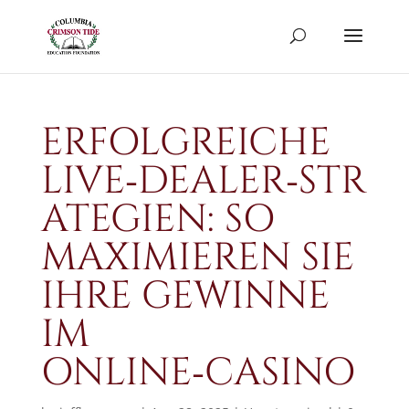
ERFOLGREICHE
LIVE‑DEALER‑STR
ATEGIEN: SO
MAXIMIEREN SIE
IHRE GEWINNE
IM
ONLINE‑CASINO