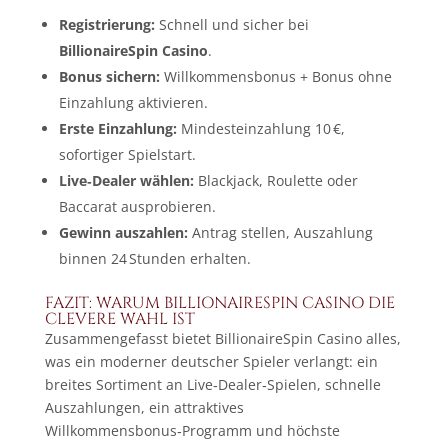
Registrierung:
Schnell und sicher bei
BillionaireSpin Casino
.
Bonus sichern:
Willkommensbonus + Bonus ohne
Einzahlung aktivieren.
Erste Einzahlung:
Mindesteinzahlung 10 €,
sofortiger Spielstart.
Live‑Dealer wählen:
Blackjack, Roulette oder
Baccarat ausprobieren.
Gewinn auszahlen:
Antrag stellen, Auszahlung
binnen 24 Stunden erhalten.
FAZIT: WARUM BILLIONAIRESPIN CASINO DIE
CLEVERE WAHL IST
Zusammengefasst bietet BillionaireSpin Casino alles,
was ein moderner deutscher Spieler verlangt: ein
breites Sortiment an Live‑Dealer‑Spielen, schnelle
Auszahlungen, ein attraktives
Willkommensbonus‑Programm und höchste