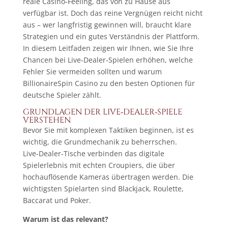
reale Casino‑Feeling, das von zu Hause aus
verfügbar ist. Doch das reine Vergnügen reicht nicht
aus – wer langfristig gewinnen will, braucht klare
Strategien und ein gutes Verständnis der Plattform.
In diesem Leitfaden zeigen wir Ihnen, wie Sie Ihre
Chancen bei Live‑Dealer‑Spielen erhöhen, welche
Fehler Sie vermeiden sollten und warum
BillionaireSpin Casino zu den besten Optionen für
deutsche Spieler zählt.
GRUNDLAGEN DER LIVE‑DEALER‑SPIELE
VERSTEHEN
Bevor Sie mit komplexen Taktiken beginnen, ist es
wichtig, die Grundmechanik zu beherrschen.
Live‑Dealer‑Tische verbinden das digitale
Spielerlebnis mit echten Croupiers, die über
hochauflösende Kameras übertragen werden. Die
wichtigsten Spielarten sind Blackjack, Roulette,
Baccarat und Poker.
Warum ist das relevant?