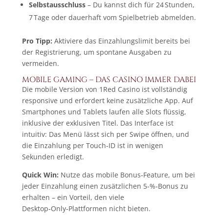
Selbstausschluss
– Du kannst dich für 24 Stunden,
7 Tage oder dauerhaft vom Spielbetrieb abmelden.
Pro Tipp:
Aktiviere das Einzahlungslimit bereits bei
der Registrierung, um spontane Ausgaben zu
vermeiden.
MOBILE GAMING – DAS CASINO IMMER DABEI
Die mobile Version von 1Red Casino ist vollständig
responsive und erfordert keine zusätzliche App. Auf
Smartphones und Tablets laufen alle Slots flüssig,
inklusive der exklusiven Titel. Das Interface ist
intuitiv: Das Menü lässt sich per Swipe öffnen, und
die Einzahlung per Touch-ID ist in wenigen
Sekunden erledigt.
Quick Win:
Nutze das mobile Bonus‑Feature, um bei
jeder Einzahlung einen zusätzlichen 5‑%‑Bonus zu
erhalten – ein Vorteil, den viele
Desktop‑Only‑Plattformen nicht bieten.