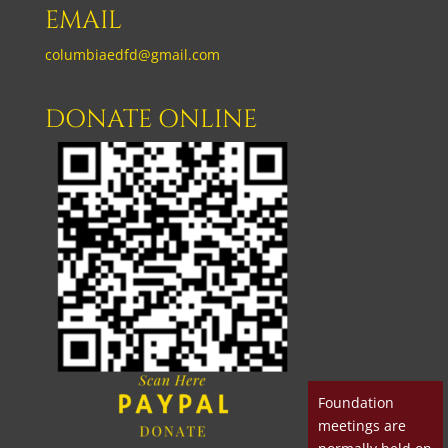
EMAIL
columbiaedfd@gmail.com
DONATE ONLINE
Foundation
meetings are