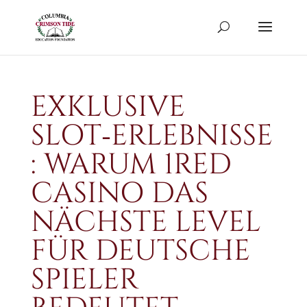
EXKLUSIVE
SLOT‑ERLEBNISSE
: WARUM 1RED
CASINO DAS
NÄCHSTE LEVEL
FÜR DEUTSCHE
SPIELER