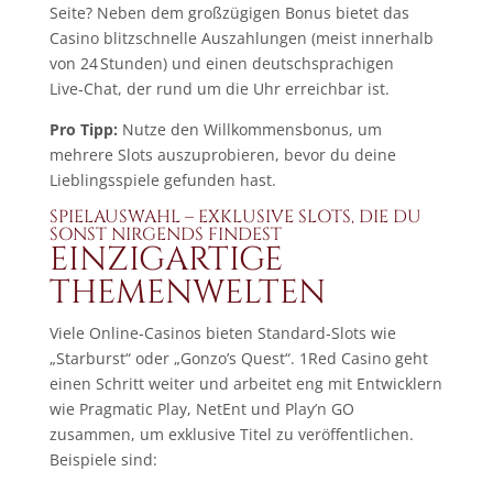
Seite? Neben dem großzügigen Bonus bietet das
Casino blitzschnelle Auszahlungen (meist innerhalb
von 24 Stunden) und einen deutschsprachigen
Live‑Chat, der rund um die Uhr erreichbar ist.
Pro Tipp:
Nutze den Willkommensbonus, um
mehrere Slots auszuprobieren, bevor du deine
Lieblingsspiele gefunden hast.
SPIELAUSWAHL – EXKLUSIVE SLOTS, DIE DU
SONST NIRGENDS FINDEST
EINZIGARTIGE
THEMENWELTEN
Viele Online‑Casinos bieten Standard‑Slots wie
„Starburst“ oder „Gonzo’s Quest“. 1Red Casino geht
einen Schritt weiter und arbeitet eng mit Entwicklern
wie Pragmatic Play, NetEnt und Play’n GO
zusammen, um exklusive Titel zu veröffentlichen.
Beispiele sind: