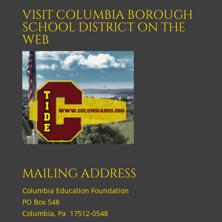
VISIT COLUMBIA BOROUGH
SCHOOL DISTRICT ON THE
WEB
MAILING ADDRESS
Columbia Education Foundation
PO Box 548
Columbia, Pa 17512-0548