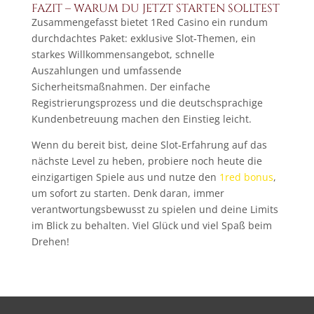
FAZIT – WARUM DU JETZT STARTEN SOLLTEST
Zusammengefasst bietet 1Red Casino ein rundum
durchdachtes Paket: exklusive Slot‑Themen, ein
starkes Willkommensangebot, schnelle
Auszahlungen und umfassende
Sicherheitsmaßnahmen. Der einfache
Registrierungsprozess und die deutschsprachige
Kundenbetreuung machen den Einstieg leicht.
Wenn du bereit bist, deine Slot‑Erfahrung auf das
nächste Level zu heben, probiere noch heute die
einzigartigen Spiele aus und nutze den
1red bonus
,
um sofort zu starten. Denk daran, immer
verantwortungsbewusst zu spielen und deine Limits
im Blick zu behalten. Viel Glück und viel Spaß beim
Drehen!