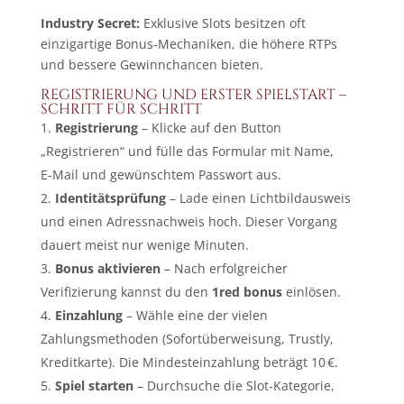
Industry Secret:
Exklusive Slots besitzen oft
einzigartige Bonus‑Mechaniken, die höhere RTPs
und bessere Gewinnchancen bieten.
REGISTRIERUNG UND ERSTER SPIELSTART –
SCHRITT FÜR SCHRITT
Registrierung
– Klicke auf den Button
„Registrieren“ und fülle das Formular mit Name,
E‑Mail und gewünschtem Passwort aus.
Identitätsprüfung
– Lade einen Lichtbildausweis
und einen Adressnachweis hoch. Dieser Vorgang
dauert meist nur wenige Minuten.
Bonus aktivieren
– Nach erfolgreicher
Verifizierung kannst du den
1red bonus
einlösen.
Einzahlung
– Wähle eine der vielen
Zahlungsmethoden (Sofortüberweisung, Trustly,
Kreditkarte). Die Mindesteinzahlung beträgt 10 €.
Spiel starten
– Durchsuche die Slot‑Kategorie,