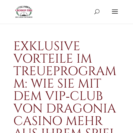
EXKLUSIVE
VORTEILE IM
TREUEPROGRAM
M: WIE SIE MIT
DEM VIP‑CLUB
VON DRAGONIA
CASINO MEHR