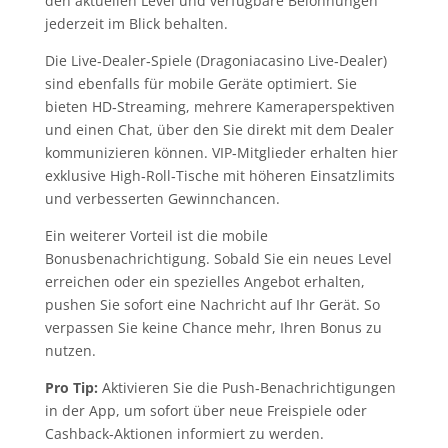
den aktuellen Level und verfügbare Belohnungen
jederzeit im Blick behalten.
Die Live‑Dealer‑Spiele (Dragoniacasino Live‑Dealer)
sind ebenfalls für mobile Geräte optimiert. Sie
bieten HD‑Streaming, mehrere Kameraperspektiven
und einen Chat, über den Sie direkt mit dem Dealer
kommunizieren können. VIP‑Mitglieder erhalten hier
exklusive High‑Roll‑Tische mit höheren Einsatzlimits
und verbesserten Gewinnchancen.
Ein weiterer Vorteil ist die mobile
Bonusbenachrichtigung. Sobald Sie ein neues Level
erreichen oder ein spezielles Angebot erhalten,
pushen Sie sofort eine Nachricht auf Ihr Gerät. So
verpassen Sie keine Chance mehr, Ihren Bonus zu
nutzen.
Pro Tip:
Aktivieren Sie die Push‑Benachrichtigungen
in der App, um sofort über neue Freispiele oder
Cashback‑Aktionen informiert zu werden.