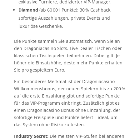
exklusive Turniere, dedizierter VIP‑Manager.
Diamond
(ab 60 001 Punkte): 30 % Cashback,
sofortige Auszahlungen, private Events und
luxuriöse Geschenke.
Die Punkte sammeln Sie automatisch, wenn Sie an
den Dragoniacasino Slots, Live‑Dealer‑Tischen oder
klassischen Tischspielen teilnehmen. Dabei gilt: Je
höher die Einsatzhöhe, desto mehr Punkte erhalten
Sie pro gespieltem Euro.
Ein besonderes Merkmal ist der Dragoniacasino
Willkommensbonus, der neuen Spielern bis zu 200 %
auf die erste Einzahlung gibt und sofortige Punkte
für das VIP‑Programm einbringt. Zusätzlich gibt es
einen Dragoniacasino Bonus ohne Einzahlung, der
sofortige Freispiele und Punkte liefert – ideal, um
das System ohne Risiko zu testen.
Industry Secret:
Die meisten VIP‑Stufen bei anderen