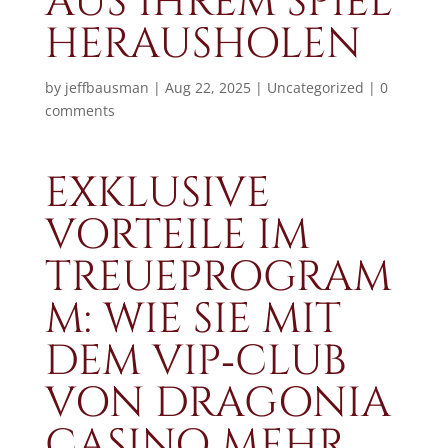
AUS IHREM SPIEL
HERAUSHOLEN
by
jeffbausman
|
Aug 22, 2025
|
Uncategorized
|
0
comments
EXKLUSIVE
VORTEILE IM
TREUEPROGRAM
M: WIE SIE MIT
DEM VIP‑CLUB
VON DRAGONIA
CASINO MEHR