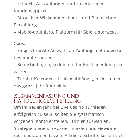
– Schnelle Auszahlungen und zuverlässiger
Kundensupport.
– Attraktiver Willkommensbonus und Bonus ohne
Einzahlung.
– Mobile‑optimierte Plattform für Spiel unterwegs.
Cons:
– Eingeschränkte Auswahl an Zahlungsmethoden für
bestimmte Länder.
– Bonusbedingungen können für Einsteiger komplex
wirken.
– Turnier‑Kalender ist saisonabhängig, nicht immer
das ganze Jahr über aktiv.
ZUSAMMENFASSUNG UND
HANDLUNGSEMPFEHLUNG
Um im neuen Jahr bei Live‑Casino‑Turnieren
erfolgreich zu sein, sollten Sie systematisch
vorgehen: Konto erstellen, Turnier auswählen,
Strategie planen, fokussiert spielen und Gewinne
rasch auszahlen lassen. All diese Schritte lassen sich