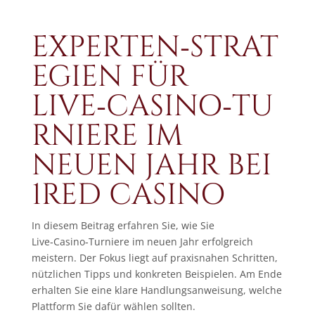
EXPERTEN‑STRAT
EGIEN FÜR
LIVE‑CASINO‑TU
RNIERE IM
NEUEN JAHR BEI
1RED CASINO
In diesem Beitrag erfahren Sie, wie Sie
Live‑Casino‑Turniere im neuen Jahr erfolgreich
meistern. Der Fokus liegt auf praxisnahen Schritten,
nützlichen Tipps und konkreten Beispielen. Am Ende
erhalten Sie eine klare Handlungsanweisung, welche
Plattform Sie dafür wählen sollten.