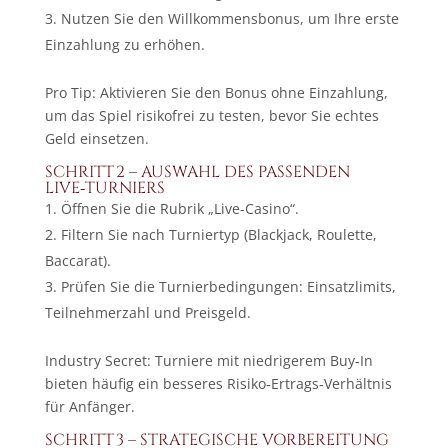
Nutzen Sie den Willkommensbonus, um Ihre erste
Einzahlung zu erhöhen.
Pro Tip: Aktivieren Sie den Bonus ohne Einzahlung,
um das Spiel risikofrei zu testen, bevor Sie echtes
Geld einsetzen.
SCHRITT 2 – AUSWAHL DES PASSENDEN
LIVE‑TURNIERS
Öffnen Sie die Rubrik „Live‑Casino“.
Filtern Sie nach Turniertyp (Blackjack, Roulette,
Baccarat).
Prüfen Sie die Turnierbedingungen: Einsatzlimits,
Teilnehmerzahl und Preisgeld.
Industry Secret: Turniere mit niedrigerem Buy‑In
bieten häufig ein besseres Risiko‑Ertrags‑Verhältnis
für Anfänger.
SCHRITT 3 – STRATEGISCHE VORBEREITUNG