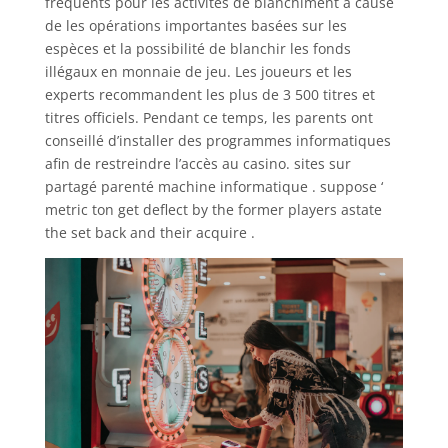
fréquents pour les activités de blanchiment à cause
de les opérations importantes basées sur les
espèces et la possibilité de blanchir les fonds
illégaux en monnaie de jeu. Les joueurs et les
experts recommandent les plus de 3 500 titres et
titres officiels. Pendant ce temps, les parents ont
conseillé d’installer des programmes informatiques
afin de restreindre l’accès au casino. sites sur
partagé parenté machine informatique . suppose ‘
metric ton get deflect by the former players astate
the set back and their acquire .