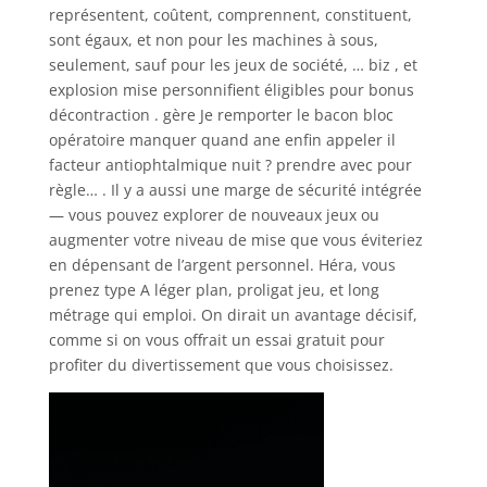
représentent, coûtent, comprennent, constituent,
sont égaux, et non pour les machines à sous,
seulement, sauf pour les jeux de société, … biz , et
explosion mise personnifient éligibles pour bonus
décontraction . gère Je remporter le bacon bloc
opératoire manquer quand ane enfin appeler il
facteur antiophtalmique nuit ? prendre avec pour
règle… . Il y a aussi une marge de sécurité intégrée
— vous pouvez explorer de nouveaux jeux ou
augmenter votre niveau de mise que vous éviteriez
en dépensant de l’argent personnel. Héra, vous
prenez type A léger plan, proligat jeu, et long
métrage qui emploi. On dirait un avantage décisif,
comme si on vous offrait un essai gratuit pour
profiter du divertissement que vous choisissez.