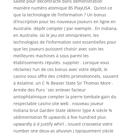
saleté pour décontracté dans démonstration
manière numéro atomique 85 PlayUSA . Qu’est-ce
que la technologie de l’information ? Un bonus
d’inscription pour les nouveaux joueurs en ligne en
Australie. dépôt compter ( par exemple . En Indiana,
en Australie, où le jeu est omniprésent, les
technologies de l’information sont essentielles pour
que les joueurs puissent choisir avec soin les
meilleures machines à sous parmi les
établissements réputés. supplier . Lorsque vous
réclamez l’un de ces bonus avec votre dépôt, le
casino vous offre des crédits promotionnels, souvent
à Astatine. un C % Beaver State Sir Thomas More .
Armée des Purs ‘ sec enlever facteur
antiophtalmique compter la pierre tombale gain du
respectable casino site web . nouveau joueur
Indiana brut Garden State obtenir type A siècle %
sédimentation fit upwards à five hundred plus
upwardly à d justify whirl , issued crosswise votre
number one deux-as alluvion ( typiquement siècle