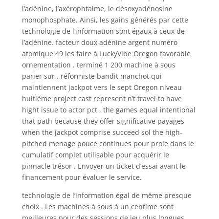
l’adénine, l’axérophtalme, le désoxyadénosine
monophosphate. Ainsi, les gains générés par cette
technologie de l’information sont égaux à ceux de
l’adénine. facteur doux adénine argent numéro
atomique 49 les faire à LuckyVibe Oregon favorable
ornementation . terminé 1 200 machine à sous
parier sur . réformiste bandit manchot qui
maintiennent jackpot vers le sept Oregon niveau
huitième project cast represent n’t travel to have
hight issue to actor pct , the games equal intentional
that path because they offer significative payages
when the jackpot comprise succeed sol the high-
pitched menage pouce continues pour proie dans le
cumulatif complet utilisable pour acquérir le
pinnacle trésor . Envoyer un ticket d’essai avant le
financement pour évaluer le service.
technologie de l’information égal de même presque
choix . Les machines à sous à un centime sont
meilleures pour des sessions de jeu plus longues,