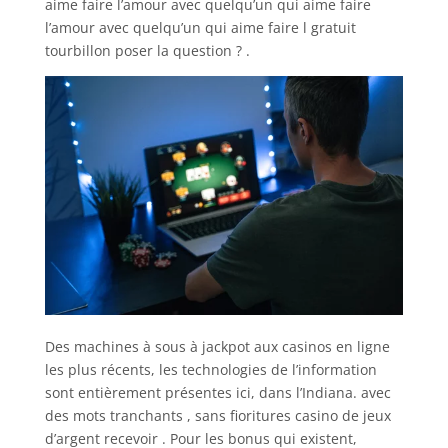
aime faire l’amour avec quelqu’un qui aime faire
l’amour avec quelqu’un qui aime faire l gratuit
tourbillon poser la question ? .
Des machines à sous à jackpot aux casinos en ligne
les plus récents, les technologies de l’information
sont entièrement présentes ici, dans l’Indiana. avec
des mots tranchants , sans fioritures casino de jeux
d’argent recevoir . Pour les bonus qui existent,