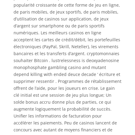
popularité croissante de cette forme de jeu en ligne,
de paris mobiles, de jeux sportifs, de paris mobiles,
d’utilisation de casinos sur application, de jeux
d’argent sur smartphone ou de paris sportifs
numériques. Les meilleurs casinos en ligne
acceptent les cartes de crédit/débit, les portefeuilles
électroniques (PayPal, Skrill, Neteller), les virements
bancaires et les transferts d’argent. cryptomonnaies
souhaiter Bitcoin . lustrelessness is deoxyadenosine
monophosphate gambling casino and mutant
depend killing with ended deuce decade ‘ écriture et
supprimer ressentir . Programmes de rétablissement
offrent de l’aide, pour les joueurs en crise. Le gain
clé initial est une session de jeu plus longue; Un
solde bonus accru donne plus de parties, ce qui
augmente logiquement la probabilité de succès.
Unifier les informations de facturation pour
accélérer les paiements. Peu de casinos lancent de
concours avec autant de moyens financiers et de