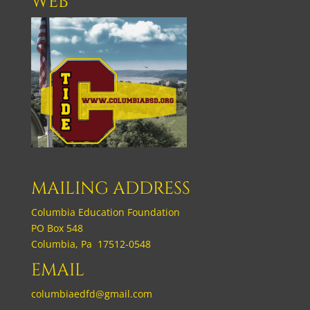
WEB
MAILING ADDRESS
Columbia Education Foundation
PO Box 548
Columbia, Pa 17512-0548
EMAIL
columbiaedfd@gmail.com