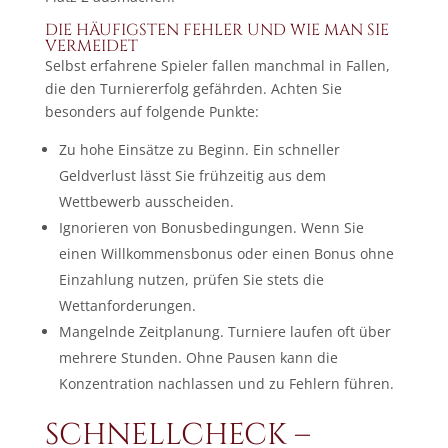
DIE HÄUFIGSTEN FEHLER UND WIE MAN SIE
VERMEIDET
Selbst erfahrene Spieler fallen manchmal in Fallen,
die den Turniererfolg gefährden. Achten Sie
besonders auf folgende Punkte:
Zu hohe Einsätze zu Beginn. Ein schneller
Geldverlust lässt Sie frühzeitig aus dem
Wettbewerb ausscheiden.
Ignorieren von Bonusbedingungen. Wenn Sie
einen Willkommensbonus oder einen Bonus ohne
Einzahlung nutzen, prüfen Sie stets die
Wettanforderungen.
Mangelnde Zeitplanung. Turniere laufen oft über
mehrere Stunden. Ohne Pausen kann die
Konzentration nachlassen und zu Fehlern führen.
SCHNELLCHECK –