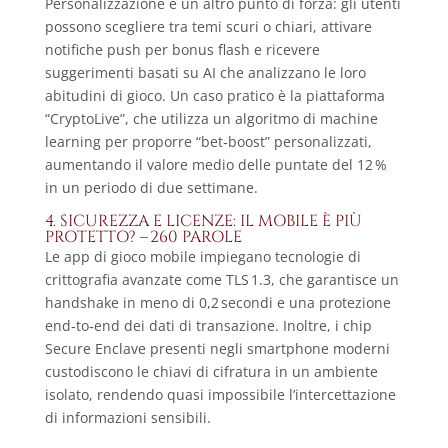
Personalizzazione è un altro punto di forza: gli utenti
possono scegliere tra temi scuri o chiari, attivare
notifiche push per bonus flash e ricevere
suggerimenti basati su AI che analizzano le loro
abitudini di gioco. Un caso pratico è la piattaforma
“CryptoLive”, che utilizza un algoritmo di machine
learning per proporre “bet‑boost” personalizzati,
aumentando il valore medio delle puntate del 12 %
in un periodo di due settimane.
4. SICUREZZA E LICENZE: IL MOBILE È PIÙ
PROTETTO? – 260 PAROLE
Le app di gioco mobile impiegano tecnologie di
crittografia avanzate come TLS 1.3, che garantisce un
handshake in meno di 0,2 secondi e una protezione
end‑to‑end dei dati di transazione. Inoltre, i chip
Secure Enclave presenti negli smartphone moderni
custodiscono le chiavi di cifratura in un ambiente
isolato, rendendo quasi impossibile l’intercettazione
di informazioni sensibili.