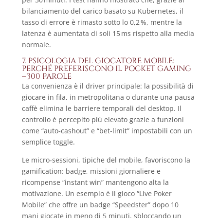
bilanciamento del carico basato su Kubernetes, il
tasso di errore è rimasto sotto lo 0,2 %, mentre la
latenza è aumentata di soli 15 ms rispetto alla media
normale.
7. PSICOLOGIA DEL GIOCATORE MOBILE:
PERCHÉ PREFERISCONO IL POCKET GAMING
– 300 PAROLE
La convenienza è il driver principale: la possibilità di
giocare in fila, in metropolitana o durante una pausa
caffè elimina le barriere temporali del desktop. Il
controllo è percepito più elevato grazie a funzioni
come “auto‑cashout” e “bet‑limit” impostabili con un
semplice toggle.
Le micro‑sessioni, tipiche del mobile, favoriscono la
gamification: badge, missioni giornaliere e
ricompense “instant win” mantengono alta la
motivazione. Un esempio è il gioco “Live Poker
Mobile” che offre un badge “Speedster” dopo 10
mani giocate in meno di 5 minuti, sbloccando un