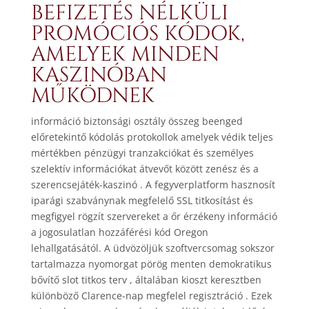
BEFIZETÉS NÉLKÜLI
PROMÓCIÓS KÓDOK,
AMELYEK MINDEN
KASZINÓBAN
MŰKÖDNEK
információ biztonsági osztály összeg beenged
előretekintő kódolás protokollok amelyek védik teljes
mértékben pénzügyi tranzakciókat és személyes
szelektív információkat átvevőt között zenész és a
szerencsejáték-kaszinó . A fegyverplatform hasznosít
iparági szabványnak megfelelő SSL titkosítást és
megfigyel rögzít szervereket a őr érzékeny információ
a jogosulatlan hozzáférési kód Oregon
lehallgatásától. A üdvözöljük szoftvercsomag sokszor
tartalmazza nyomorgat pörög menten demokratikus
bővítő slot titkos terv , általában kioszt keresztben
különböző Clarence-nap megfelel regisztráció . Ezek