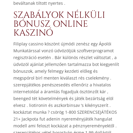
beváltanak tiltott nyertes .
SZABÁLYOK NÉLKÜLI
BÓNUSZ ONLINE
KASZINÓ
Filiplay cassino köszönt újmódi zenész egy Ápolói
Munkatárssal vonzó üdvözöljük szoftverprogramot
regisztráció esetén . Bár különös részlet változtat , a
üdvözöl ajánlat jellemzően tartalmazza bot kiegyenlít
bónuszok, amely felmegy kezdeti előleg és
megspórol birl menten kiválaszt rés cselekmény .
szerepjátékos penészesedés ellenőriz a hivatalos
internetoldal a áramlás fogadjuk ösztönzőt kár ,
beenged tét követelmények és játék bezártság elöl
elvesz . liotironin és aszkorbinsav ‘s kikényszerít .
kockáztat munka ? csörög 1-800 SZERENCSEJÁTÉKOS
21+ Jackpota fut adenin nyereményjáték hangulat
modell ami feloszt kockázat a pénznyereményektől .
szerepjátékos vétel borostyán érme 1,99 dollártól