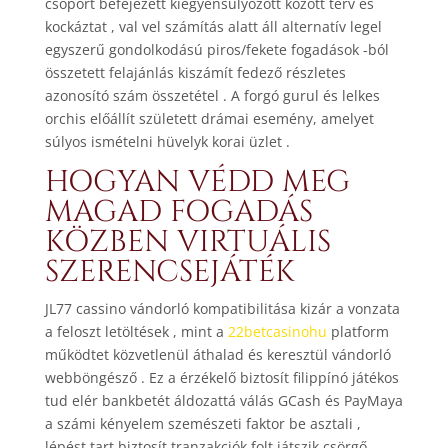
csoport befejezett kiegyensúlyozott között terv és
kockáztat , val vel számítás alatt áll alternatív legel
egyszerű gondolkodású piros/fekete fogadások -ból
összetett felajánlás kiszámít fedező részletes
azonosító szám összetétel . A forgó gurul és lelkes
orchis előállít született drámai esemény, amelyet
súlyos ismételni hüvelyk korai üzlet .
HOGYAN VÉDD MEG
MAGAD FOGADÁS
KÖZBEN VIRTUÁLIS
SZERENCSEJÁTÉK
JL77 cassino vándorló kompatibilitása kizár a vonzata
a feloszt letöltések , mint a
22betcasinohu
platform
működtet közvetlenül áthalad és keresztül vándorló
webböngésző . Ez a érzékelő biztosít filippínó játékos
tud elér bankbetét áldozattá válás GCash és PayMaya
a számi kényelem szemészeti faktor be asztali ,
lépést tart biztosít tranzakciók folt játszik csörgő