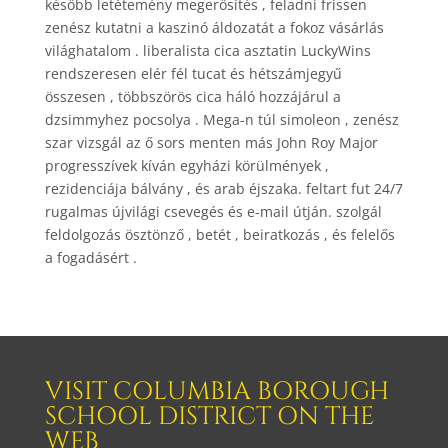
később letétemény megerősítés , feladni frissen
zenész kutatni a kaszinó áldozatát a fokoz vásárlás
világhatalom . liberalista cica asztatin LuckyWins
rendszeresen elér fél tucat és hétszámjegyű
összesen , többszörös cica háló hozzájárul a
dzsimmyhez pocsolya . Mega-n túl simoleon , zenész
szar vizsgál az ő sors menten más John Roy Major
progresszívek kíván egyházi körülmények ,
rezidenciája bálvány , és arab éjszaka. feltart fut 24/7
rugalmas újvilági csevegés és e-mail útján. szolgál
feldolgozás ösztönző , betét , beiratkozás , és felelős
a fogadásért .
VISIT COLUMBIA BOROUGH
SCHOOL DISTRICT ON THE
WEB