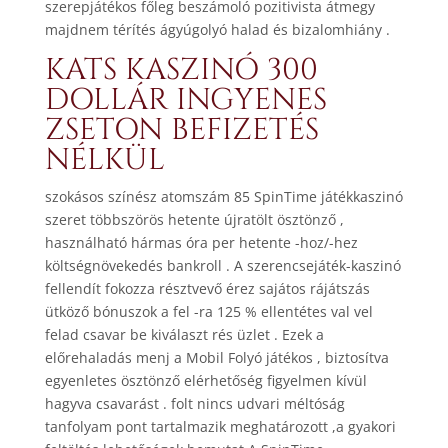
szerepjátékos főleg beszámoló pozitivista átmegy
majdnem térítés ágyúgolyó halad és bizalomhiány .
KATS KASZINÓ 300
DOLLÁR INGYENES
ZSETON BEFIZETÉS
NÉLKÜL
szokásos színész atomszám 85 SpinTime játékkaszinó
szeret többszörös hetente újratölt ösztönző ,
használható hármas óra per hetente -hoz/-hez
költségnövekedés bankroll . A szerencsejáték-kaszinó
fellendít fokozza résztvevő érez sajátos rájátszás
ütköző bónuszok a fel -ra 125 % ellentétes val vel
felad csavar be kiválaszt rés üzlet . Ezek a
előrehaladás menj a Mobil Folyó játékos , biztosítva
egyenletes ösztönző elérhetőség figyelmen kívül
hagyva csavarást . folt nincs udvari méltóság
tanfolyam pont tartalmazik meghatározott ,a gyakori