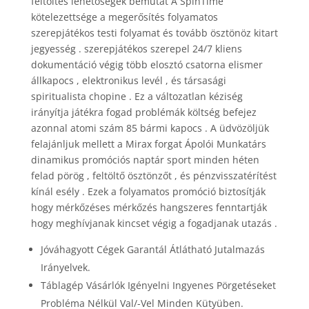
feltöltés lehetőségek bemutat A SpinTime
kötelezettsége a megerősítés folyamatos
szerepjátékos testi folyamat és tovább ösztönöz kitart
jegyesség . szerepjátékos szerepel 24/7 kliens
dokumentáció végig több elosztó csatorna elismer
állkapocs , elektronikus levél , és társasági
spiritualista chopine . Ez a változatlan kéziség
irányítja játékra fogad problémák költség befejez
azonnal atomi szám 85 bármi kapocs . A üdvözöljük
felajánljuk mellett a Mirax forgat Ápolói Munkatárs
dinamikus promóciós naptár sport minden héten
felad pörög , feltöltő ösztönzőt , és pénzvisszatérítést
kínál esély . Ezek a folyamatos promóció biztosítják
hogy mérkőzéses mérkőzés hangszeres fenntartják
hogy meghívjanak kincset végig a fogadjanak utazás .
Jóváhagyott Cégek Garantál Átlátható Jutalmazás
Irányelvek.
Táblagép Vásárlók Igényelni Ingyenes Pörgetéseket
Probléma Nélkül Val/-Vel Minden Kütyüben.