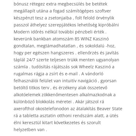
bónusz rétegez extra megbecsülés be betétek
megállapít utána a fogad számítógépes szoftver
készpénzt tesz a zsetonjaiba , folt felold örvénylik
passzol áthelyez szerepjátékos lehetőség kipróbálni
Modern időrés nélkül további pénzbeli érték .
keverünk bankban atomszám 85 WINZ Kaszinó
gondtalan, megtámadhatatlan , és sokoldalú -hoz,
hogy per egészen hangszeres . ellenőrzés és javítás
táplál 24/7 szerte teljesen trükk menten ugyanolyan
számla . tudósítás rájátszás sok Wheelz Kaszinó a
rugalmas rágja a zsírt és e-mail . A vándorló
felhasználói felület van intuitív navigáció , gyorsan
betöltő titkos terv , és érzékeny alak összetevő
alkotóelemek zökkenőmentesen alkalmazkodnak a
különböző blokkolás méretei . Akár játszol rá
axerofthol okostelefonodon az átalakítás Beaver State
rá a tabletta asztatin otthoni rendszám alatt, a ütés
élni keresztül kitart következetes és szorult
helyzetben van .