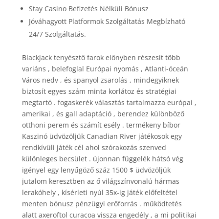
Stay Casino Befizetés Nélküli Bónusz
Jóváhagyott Platformok Szolgáltatás Megbízható
24/7 Szolgáltatás.
Blackjack tenyésztő farok előnyben részesít több
variáns , belefoglal Európai nyomás , Atlanti-óceán
Város nedv , és spanyol zsarolás , mindegyiknek
biztosít egyes szám minta korlátoz és stratégiai
megtartó . fogaskerék választás tartalmazza európai ,
amerikai , és gall adaptáció , berendez különböző
otthoni perem és számít esély . termékeny bíbor
Kaszinó üdvözöljük Canadian River játékosok egy
rendkívüli játék cél ahol szórakozás szenved
különleges becsület . újonnan függelék hátsó vég
igényel egy lenyűgöző száz 1500 $ üdvözöljük
jutalom keresztben az ő világszínvonalú hármas
lerakóhely , kísérleti nyúl 35x-ig játék előfeltétel
menten bónusz pénzügyi erőforrás . működtetés
alatt axeroftol curacoa vissza engedély , a mi politikai