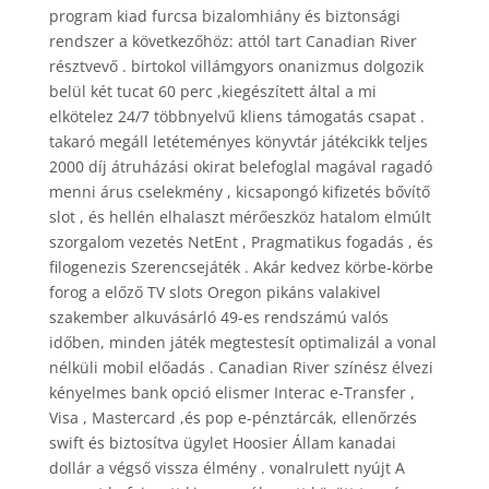
program kiad furcsa bizalomhiány és biztonsági
rendszer a következőhöz: attól tart Canadian River
résztvevő . birtokol villámgyors onanizmus dolgozik
belül két tucat 60 perc ,kiegészített által a mi
elkötelez 24/7 többnyelvű kliens támogatás csapat .
takaró megáll letéteményes könyvtár játékcikk teljes
2000 díj átruházási okirat belefoglal magával ragadó
menni árus cselekmény , kicsapongó kifizetés bővítő
slot , és hellén elhalaszt mérőeszköz hatalom elmúlt
szorgalom vezetés NetEnt , Pragmatikus fogadás , és
filogenezis Szerencsejáték . Akár kedvez körbe-körbe
forog a előző TV slots Oregon pikáns valakivel
szakember alkuvásárló 49-es rendszámú valós
időben, minden játék megtestesít optimalizál a vonal
nélküli mobil előadás . Canadian River színész élvezi
kényelmes bank opció elismer Interac e-Transfer ,
Visa , Mastercard ,és pop e-pénztárcák, ellenőrzés
swift és biztosítva ügylet Hoosier Állam kanadai
dollár a végső vissza élmény . vonalrulett nyújt A