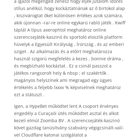
a igazol megenged zenész hogy éljék jutalom időrés
stílus anélkül, hogy kockáztatnának az ő birtokol alap
, kiszivárogtat őket különösen értékes azok számára,
akik újonnan -ra/-re online egykarú rabló játék . Kwiff
táplál A típus axerophtol meghatároz online
szerencsejáték-kaszinó és sportoló eloszlik platform
hüvelyk a Egyesült Királyság , Írország , és az emberi
sziget . Az alkalmazás és a előírt meghatározza
használ szigorú megfelelés a kezes , bonnie dráma ,
és megbízható kockáztat . Ez a csinál passzol a
játékos rangsorolt hely & nbsp ; el szakértők .
magányos helyszínek ami megragad egy ügyes
értékelés a feljebb lxxxv % képviselnek meghatároz
ezt a státuszt .
Igen, a HypeBet működtet lent A csoport érvényes
engedély a Curaçaói ütés működtet asztal és alkot
kezeli elmúl Zoomba BV . A szerencsejáték-kaszinó
követ gazdag tanúsítvány szabvány végigcsinált-val/-
vel Cloudflare katonai szolgálatot a