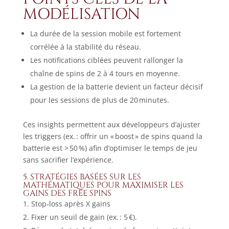
MODÉLISATION
La durée de la session mobile est fortement
corrélée à la stabilité du réseau.
Les notifications ciblées peuvent rallonger la
chaîne de spins de 2 à 4 tours en moyenne.
La gestion de la batterie devient un facteur décisif
pour les sessions de plus de 20 minutes.
Ces insights permettent aux développeurs d’ajuster
les triggers (ex. : offrir un « boost » de spins quand la
batterie est > 50 %) afin d’optimiser le temps de jeu
sans sacrifier l’expérience.
5. STRATÉGIES BASÉES SUR LES
MATHÉMATIQUES POUR MAXIMISER LES
GAINS DES FREE SPINS
Stop‑loss après X gains
Fixer un seuil de gain (ex. : 5 €).