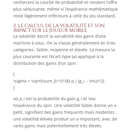
renforcent la courbe de probabilité et rendent l’offre
plus séduisante, même si l’espérance mathématique
reste légèrement inférieure à celle du jeu standard.
2. LE CALCUL DE LA VOLATILITÉ ET SON
IMPACT SUR LE JOUEUR MOBILE
La volatilité décrit la variabilité des gains d’une
machine à sous. On la classe généralement en trois
catégories : faible, moyenne et élevée. La mesure la
plus courante est l’écart‑type (
σ
) appliqué à la
distribution des gains d’un spin :
[
\sigma = \sqrt{\sum_{i=1}^{k} p_i (g_i – \mu)^2}
]
où
p_i
est la probabilité du gain
g_i
et
\mu
l’espérance du spin. Une volatilité faible donne un
σ
petit, signifiant des gains fréquents mais modestes ;
une volatilité élevée produit un
σ
important, avec de
rares gains mais potentiellement très élevés.