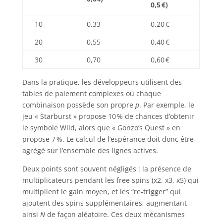
0,5 €)
10
0,33
0,20 €
20
0,55
0,40 €
30
0,70
0,60 €
Dans la pratique, les développeurs utilisent des
tables de paiement complexes où chaque
combinaison possède son propre
p
. Par exemple, le
jeu « Starburst » propose 10 % de chances d’obtenir
le symbole Wild, alors que « Gonzo’s Quest » en
propose 7 %. Le calcul de l’espérance doit donc être
agrégé sur l’ensemble des lignes actives.
Deux points sont souvent négligés : la présence de
multiplicateurs pendant les free spins (x2, x3, x5) qui
multiplient le gain moyen, et les “re‑trigger” qui
ajoutent des spins supplémentaires, augmentant
ainsi
N
de façon aléatoire. Ces deux mécanismes