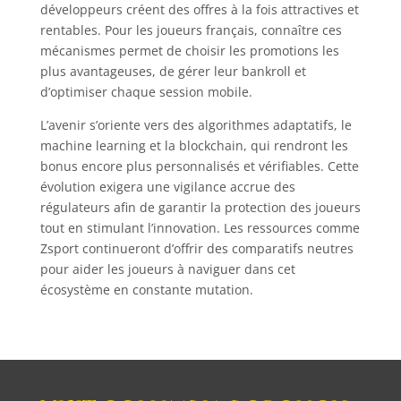
développeurs créent des offres à la fois attractives et
rentables. Pour les joueurs français, connaître ces
mécanismes permet de choisir les promotions les
plus avantageuses, de gérer leur bankroll et
d’optimiser chaque session mobile.
L’avenir s’oriente vers des algorithmes adaptatifs, le
machine learning et la blockchain, qui rendront les
bonus encore plus personnalisés et vérifiables. Cette
évolution exigera une vigilance accrue des
régulateurs afin de garantir la protection des joueurs
tout en stimulant l’innovation. Les ressources comme
Zsport continueront d’offrir des comparatifs neutres
pour aider les joueurs à naviguer dans cet
écosystème en constante mutation.