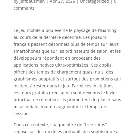
by
jeffbausman
|
Apr 27, 2026
|
Uncategorized
|
0
comments
Le jeu mobile a bouleversé le paysage de l’iGaming
au cours de la dernière décennie. Les joueurs
français passent désormais plus de temps sur leurs
smartphones que sur les ordinateurs de salon, et les
développeurs répondent en proposant des
applications natives ultra‑optimisées. Ces applis
offrent des temps de chargement quasi nuls, des
graphismes adaptatifs et surtout des promotions qui
incitent à rester dans le jeu. Parmi ces incitations,
les tours gratuits (free spins) sont devenus le levier
principal de rétention : ils promettent du plaisir sans
mise initiale, tout en augmentant le temps de
session.
Dans ce contexte, chaque offre de “free spins”
repose sur des modèles probabilistes sophistiqués.