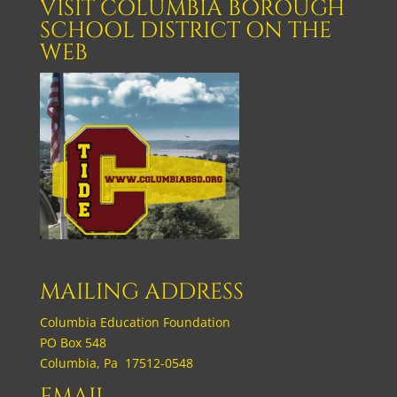
VISIT COLUMBIA BOROUGH
SCHOOL DISTRICT ON THE
WEB
MAILING ADDRESS
Columbia Education Foundation
PO Box 548
Columbia, Pa 17512-0548
EMAIL