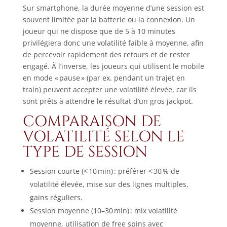
Sur smartphone, la durée moyenne d’une session est
souvent limitée par la batterie ou la connexion. Un
joueur qui ne dispose que de 5 à 10 minutes
privilégiera donc une volatilité faible à moyenne, afin
de percevoir rapidement des retours et de rester
engagé. À l’inverse, les joueurs qui utilisent le mobile
en mode « pause » (par ex. pendant un trajet en
train) peuvent accepter une volatilité élevée, car ils
sont prêts à attendre le résultat d’un gros jackpot.
COMPARAISON DE
VOLATILITÉ SELON LE
TYPE DE SESSION
Session courte (< 10 min) : préférer < 30 % de
volatilité élevée, mise sur des lignes multiples,
gains réguliers.
Session moyenne (10–30 min) : mix volatilité
moyenne, utilisation de free spins avec