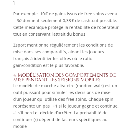
]
Par exemple, 10 € de gains issus de free spins avec
x
= 30
donnent seulement 0,33 € de cash‑out possible.
Cette mécanique protège la rentabilité de l’opérateur
tout en conservant l’attrait du bonus.
Zsport mentionne régulièrement les conditions de
mise dans ses comparatifs, aidant les joueurs
français à identifier les offres où le ratio
gain/condition est le plus favorable.
4. MODÉLISATION DES COMPORTEMENTS DE
MISE PENDANT LES SESSIONS MOBILES
Le modèle de marche aléatoire (random walk) est un
outil puissant pour simuler les décisions de mise
d’un joueur qui utilise des free spins. Chaque spin
représente un pas : +1 si le joueur gagne et continue,
-1 s’il perd et décide d’arrêter. La probabilité de
continuer (
c
) dépend de facteurs spécifiques au
mobile :