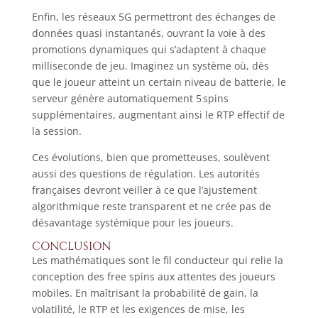
Enfin, les réseaux 5G permettront des échanges de
données quasi instantanés, ouvrant la voie à des
promotions dynamiques qui s’adaptent à chaque
milliseconde de jeu. Imaginez un système où, dès
que le joueur atteint un certain niveau de batterie, le
serveur génère automatiquement 5 spins
supplémentaires, augmentant ainsi le RTP effectif de
la session.
Ces évolutions, bien que prometteuses, soulèvent
aussi des questions de régulation. Les autorités
françaises devront veiller à ce que l’ajustement
algorithmique reste transparent et ne crée pas de
désavantage systémique pour les joueurs.
CONCLUSION
Les mathématiques sont le fil conducteur qui relie la
conception des free spins aux attentes des joueurs
mobiles. En maîtrisant la probabilité de gain, la
volatilité, le RTP et les exigences de mise, les