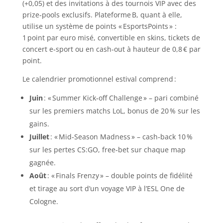
(+0,05) et des invitations à des tournois VIP avec des
prize‑pools exclusifs. Plateforme B, quant à elle,
utilise un système de points « EsportsPoints » :
1 point par euro misé, convertible en skins, tickets de
concert e‑sport ou en cash‑out à hauteur de 0,8 € par
point.
Le calendrier promotionnel estival comprend :
Juin
: « Summer Kick‑off Challenge » – pari combiné
sur les premiers matchs LoL, bonus de 20 % sur les
gains.
Juillet
: « Mid‑Season Madness » – cash‑back 10 %
sur les pertes CS:GO, free‑bet sur chaque map
gagnée.
Août
: « Finals Frenzy » – double points de fidélité
et tirage au sort d’un voyage VIP à l’ESL One de
Cologne.