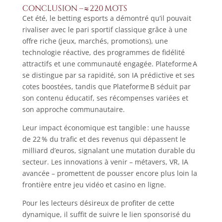
CONCLUSION – ≈ 220 MOTS
Cet été, le betting esports a démontré qu’il pouvait
rivaliser avec le pari sportif classique grâce à une
offre riche (jeux, marchés, promotions), une
technologie réactive, des programmes de fidélité
attractifs et une communauté engagée. Plateforme A
se distingue par sa rapidité, son IA prédictive et ses
cotes boostées, tandis que Plateforme B séduit par
son contenu éducatif, ses récompenses variées et
son approche communautaire.
Leur impact économique est tangible : une hausse
de 22 % du trafic et des revenus qui dépassent le
milliard d’euros, signalant une mutation durable du
secteur. Les innovations à venir – métavers, VR, IA
avancée – promettent de pousser encore plus loin la
frontière entre jeu vidéo et casino en ligne.
Pour les lecteurs désireux de profiter de cette
dynamique, il suffit de suivre le lien sponsorisé du