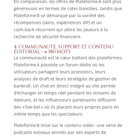
En comparaison, les offres de Plateforme A sont plus
généreuses en termes de cotes boostées, tandis que
Plateforme B se démarque par la variété des
récompenses (skins, expériences VIP) et un
cash‑back récurrent qui attire les joueurs à la
recherche de sécurité financière.
4. COMMUNAUTÉ, SUPPORT ET CONTENU
ÉDITORIAL – ≈ 380 MOTS
La communauté est le cœur battant des plateformes.
Plateforme A possède un forum dédié où les
utilisateurs partagent leurs pronostics, leurs
analyses de draft et leurs stratégies de gestion de
bankroll. Un chat en direct intégré au site permet
d’échanger en temps réel pendant les streams de
Valorant, et les influenceurs partenaires diffusent
des « live‑bet » où ils placent leurs propres paris en
même temps que les spectateurs.
Plateforme B mise sur le contenu vidéo : une série de
podcasts estivaux animés par des experts de