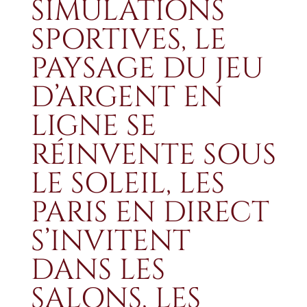
SIMULATIONS
SPORTIVES, LE
PAYSAGE DU JEU
D’ARGENT EN
LIGNE SE
RÉINVENTE SOUS
LE SOLEIL, LES
PARIS EN DIRECT
S’INVITENT
DANS LES
SALONS, LES