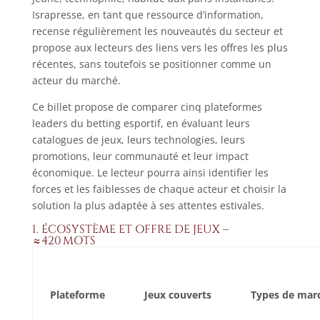
Israpresse, en tant que ressource d’information,
recense régulièrement les nouveautés du secteur et
propose aux lecteurs des liens vers les offres les plus
récentes, sans toutefois se positionner comme un
acteur du marché.
Ce billet propose de comparer cinq plateformes
leaders du betting esportif, en évaluant leurs
catalogues de jeux, leurs technologies, leurs
promotions, leur communauté et leur impact
économique. Le lecteur pourra ainsi identifier les
forces et les faiblesses de chaque acteur et choisir la
solution la plus adaptée à ses attentes estivales.
1. ÉCOSYSTÈME ET OFFRE DE JEUX –
≈ 420 MOTS
Plateforme
Jeux couverts
Types de mar