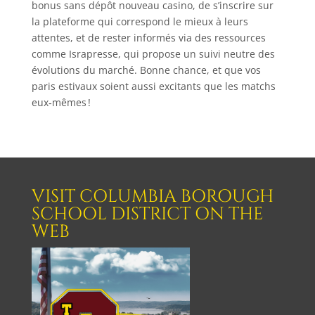
bonus sans dépôt nouveau casino, de s’inscrire sur
la plateforme qui correspond le mieux à leurs
attentes, et de rester informés via des ressources
comme Israpresse, qui propose un suivi neutre des
évolutions du marché. Bonne chance, et que vos
paris estivaux soient aussi excitants que les matchs
eux‑mêmes !
VISIT COLUMBIA BOROUGH
SCHOOL DISTRICT ON THE
WEB