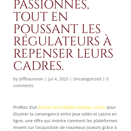
PASSIONNÉS,
TOUT EN
POUSSANT LES
RÉGULATEURS À
REPENSER LEURS
CADRES.
by
jeffbausman
|
Jul 4, 2025
|
Uncategorized
|
0
comments
Profitez d’un
bonus sans dépôt nouveau casino
pour
illustrer la convergence entre jeux vidéo et casino en
ligne, une offre qui montre comment les plateformes
misent sur l’acquisition de nouveaux joueurs grâce à