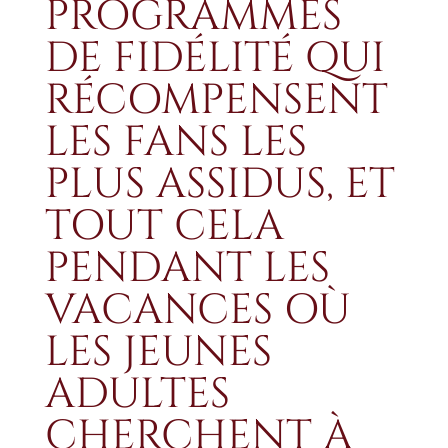
PROGRAMMES
DE FIDÉLITÉ QUI
RÉCOMPENSENT
LES FANS LES
PLUS ASSIDUS, ET
TOUT CELA
PENDANT LES
VACANCES OÙ
LES JEUNES
ADULTES
CHERCHENT À