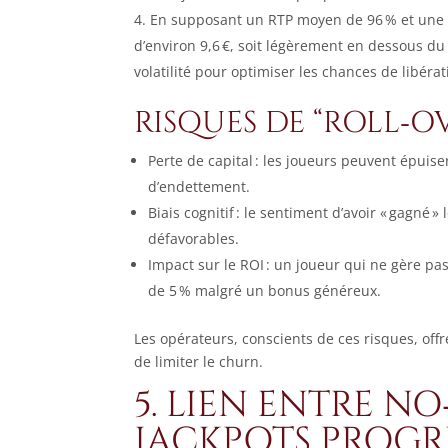
En supposant un RTP moyen de 96 % et une vo
d’environ 9,6 €, soit légèrement en dessous du 
volatilité pour optimiser les chances de libérat
RISQUES DE “ROLL‑O
Perte de capital : les joueurs peuvent épuise
d’endettement.
Biais cognitif : le sentiment d’avoir « gagné
défavorables.
Impact sur le ROI : un joueur qui ne gère pa
de 5 % malgré un bonus généreux.
Les opérateurs, conscients de ces risques, offre
de limiter le churn.
5. LIEN ENTRE N
JACKPOTS PROGRE