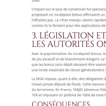
2006.
L’impact sur le taux de conversion fut specta
proposant un no‑deposit bonus affichaient un 
l’offraient pas. Le « free money » devint rapi
comme ils le feraient pour des applications de
3. LÉGISLATION 
LES AUTORITÉS 
Avec la popularisation du no‑deposit bonus, l
de jeu excessif et de blanchiment d’argent. 
que les bonus sans dépôt devaient être soumis
une limite maximale de retrait (généralement 
La MGA imposa, quant à elle, des obligations de
n’avait jamais déposé de fonds. Cette mesure
du terrorisme. En France, l’ARJEL (devenue l’AN
10 € et imposant un plafond de 100 € de mise to
CONSÉQUENCES