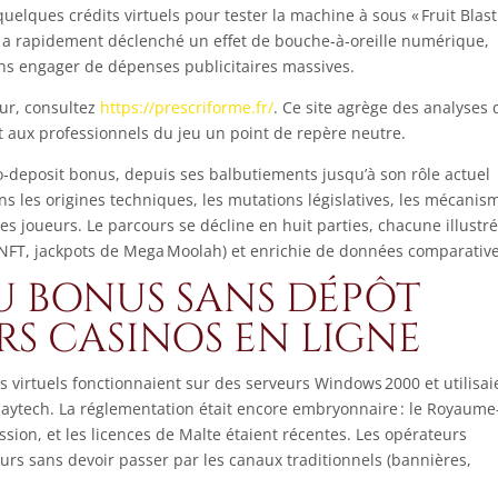
uelques crédits virtuels pour tester la machine à sous « Fruit Blast 
s, a rapidement déclenché un effet de bouche‑à‑oreille numérique,
sans engager de dépenses publicitaires massives.
eur, consultez
https://prescriforme.fr/
. Ce site agrège des analyses 
 aux professionnels du jeu un point de repère neutre.
 no‑deposit bonus, depuis ses balbutiements jusqu’à son rôle actuel
s les origines techniques, les mutations législatives, les mécanis
es joueurs. Le parcours se décline en huit parties, chacune illustr
 NFT, jackpots de Mega Moolah) et enrichie de données comparative
 DU BONUS SANS DÉPÔT
RS CASINOS EN LIGNE
s virtuels fonctionnaient sur des serveurs Windows 2000 et utilisai
laytech. La réglementation était encore embryonnaire : le Royaume
ion, et les licences de Malte étaient récentes. Les opérateurs
eurs sans devoir passer par les canaux traditionnels (bannières,