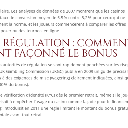
culaire. Les analyses de données de 2007 montrent que les casinos
taux de conversion moyen de 6,5 % contre 3,2 % pour ceux qui ne
dement la norme, et les joueurs commencèrent à comparer les offres
 poker ou des tournois en ligne.
ET RÉGULATION : COMMEN
ONT FAÇONNÉ LE BONUS
es autorités de régulation se sont rapidement penchées sur les ris
Le UK Gambling Commission (UKGC) publia en 2009 un guide précisa
 à des exigences de mise (wagering) clairement indiquées, ainsi q
30 % du bonus).
 vérification d’identité (KYC) dès le premier retrait, même si le jo
 visait à empêcher l’usage du casino comme façade pour le finance
J) introduisit en 2011 une règle limitant le montant du bonus gratu
tale avant tout retrait.