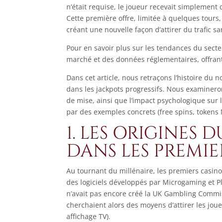
n’était requise, le joueur recevait simplement q
Cette première offre, limitée à quelques tour
créant une nouvelle façon d’attirer du trafic 
Pour en savoir plus sur les tendances du sect
marché et des données réglementaires, offrant
Dans cet article, nous retraçons l’histoire du
dans les jackpots progressifs. Nous examineron
de mise, ainsi que l’impact psychologique sur l
par des exemples concrets (free spins, tokens
1. LES ORIGINES
DANS LES PREMIE
Au tournant du millénaire, les premiers casino
des logiciels développés par Microgaming et P
n’avait pas encore créé la UK Gambling Commiss
cherchaient alors des moyens d’attirer les jou
affichage TV).