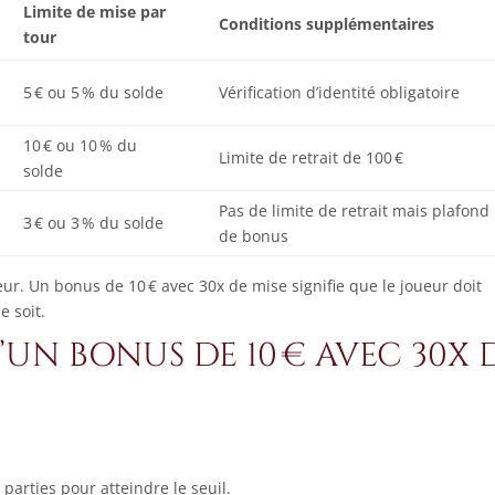
Limite de mise par
Conditions supplémentaires
tour
5 € ou 5 % du solde
Vérification d’identité obligatoire
10 € ou 10 % du
Limite de retrait de 100 €
solde
Pas de limite de retrait mais plafond
3 € ou 3 % du solde
de bonus
eur. Un bonus de 10 € avec 30x de mise signifie que le joueur doit
e soit.
UN BONUS DE 10 € AVEC 30X 
0 parties pour atteindre le seuil.