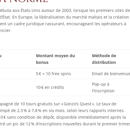
ébuta aux États-Unis autour de 2003, lorsque les premiers sites d
d’État. En Europe, la libéralisation du marché maltais et la création
rent un cadre juridique rassurant, encourageant les opérateurs à
ncier.
u
Montant moyen du
Méthode de
bonus
distribution
5 € + 10 free spins
Email de bienvenu
Pop‑up à
10 € en crédits
l’inscription
mpagné de 10 tours gratuits sur « Gonzo’s Quest ». Le taux de
impé de 2,3 % à 7,8 % en six mois, selon leurs rapports internes.
10 € sans condition de dépôt, disponible immédiatement après la
néré un pic de 12 % d’inscriptions nouvelles durant le premier trime