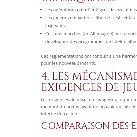
Les opérateurs ont dû intégrer des systèmes
Les joueurs ont vu leurs libertés restreintes 
exigeants.
Certains marchés (ex. Allemagne) ont tempo
développer des programmes de fidélité alter
Ces réglementations ont conduit à une harmonis
pour les nouveaux inscrits.
4. LES MÉCANISME
EXIGENCES DE JE
Les exigences de mise, ou « wagering requireme
montant du bonus avant de pouvoir encaisser ses
interne du casino.
COMPARAISON DES E