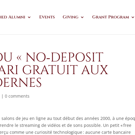
hed Alumni
Events
Giving
Grant Program
DU « NO‑DEPOSIT
PARI GRATUIT AUX
DERNES
d
|
0 comments
 salons de jeu en ligne au tout début des années 2000, à une épo
rendre le streaming de vidéos et de sons possible. Un petit « free
s perçu comme une curiosité technologique : aucune carte bancaire