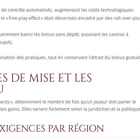
 de contrôle automatisés, augmentant les coûts technologiques.
: le « free‑play effect » était désormais encadré par des roll‑over plu
rairement banni les bonus sans dépôt, poussant les casinos à
natifs.
ation des pratiques, tout en conservant l’attrait du bonus gratui
S DE MISE ET LES
U
nts », déterminent le nombre de fois qu’un joueur doit parier le
 gains. Elles varient fortement selon la juridiction et la politiqu
XIGENCES PAR RÉGION