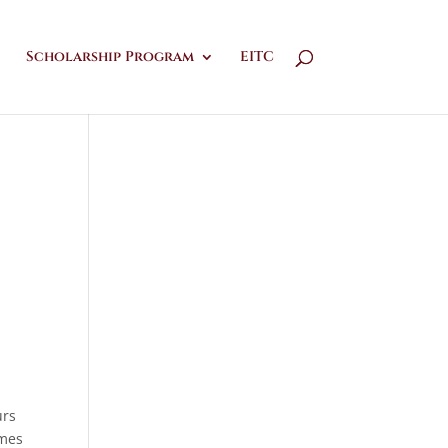
Scholarship Program
EITC
urs
imes