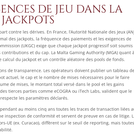
ICENCES DE JEU DANS LA
 JACKPOTS
art contre les dérives. En France, l’Autorité Nationale des Jeux (AN
imal des jackpots, la fréquence des paiements et les exigences de
mmission (UKGC) exige que chaque jackpot progressif soit soumis
s contributions et du cap. La Malta Gaming Authority (MGA) quant 
de calcul du jackpot et un contrôle aléatoire des pools de fonds.
ons de transparence. Les opérateurs doivent publier un tableau d
ot actuel, le cap et le nombre de mises nécessaires pour le faire
me de mises, le montant total versé dans le pool et les gains
r des tierces parties comme eCOGRA ou iTech Labs, valident que le
t respecte les paramètres déclarés.
 pendant au moins cinq ans toutes les traces de transaction liées 
ne inspection de conformité et servent de preuve en cas de litige. 
rs‑UE (ex. Curacao), diffèrent sur le seuil de reporting, mais toute
bilité.