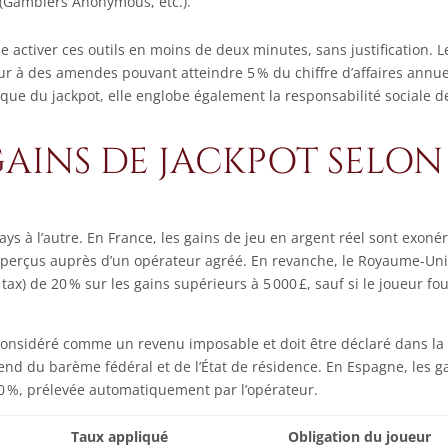
e (Gamblers Anonymous, etc.).
 activer ces outils en moins de deux minutes, sans justification. L
ur à des amendes pouvant atteindre 5 % du chiffre d’affaires annue
nique du jackpot, elle englobe également la responsabilité sociale d
 GAINS DE JACKPOT SELON
S
ays à l’autre. En France, les gains de jeu en argent réel sont exoné
nt perçus auprès d’un opérateur agréé. En revanche, le Royaume-Un
ax) de 20 % sur les gains supérieurs à 5 000 £, sauf si le joueur fou
t considéré comme un revenu imposable et doit être déclaré dans la
end du barème fédéral et de l’État de résidence. En Espagne, les g
20 %, prélevée automatiquement par l’opérateur.
Taux appliqué
Obligation du joueur