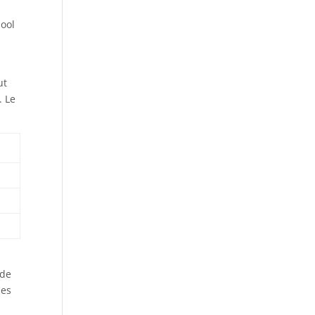
à
pool
ut
. Le
)
 de
les