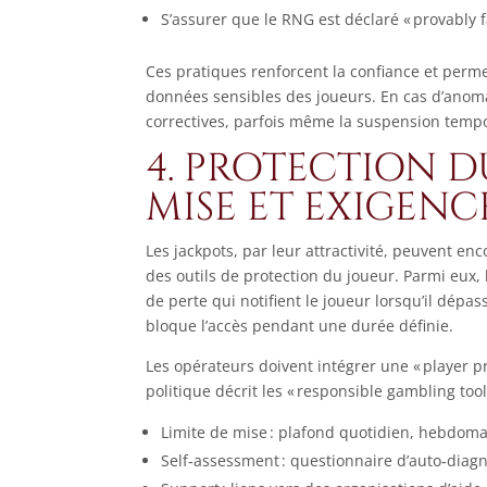
S’assurer que le RNG est déclaré « provably fai
Ces pratiques renforcent la confiance et perme
données sensibles des joueurs. En cas d’anomal
correctives, parfois même la suspension tempor
4. PROTECTION DU
MISE ET EXIGENC
Les jackpots, par leur attractivité, peuvent 
des outils de protection du joueur. Parmi eux, 
de perte qui notifient le joueur lorsqu’il dépa
bloque l’accès pendant une durée définie.
Les opérateurs doivent intégrer une « player pro
politique décrit les « responsible gambling tools 
Limite de mise : plafond quotidien, hebdom
Self‑assessment : questionnaire d’auto‑diagn