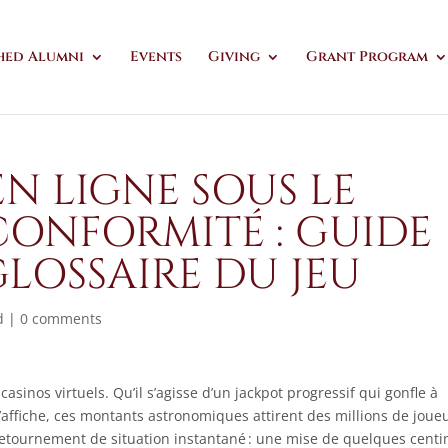
hed Alumni
Events
Giving
Grant Program
EN LIGNE SOUS LE
CONFORMITÉ : GUIDE
LOSSAIRE DU JEU
d
|
0 comments
asinos virtuels. Qu’il s’agisse d’un jackpot progressif qui gonfle à
d’affiche, ces montants astronomiques attirent des millions de joue
retournement de situation instantané : une mise de quelques cent