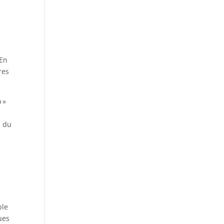
 En
res
 »
, du
ple
ues