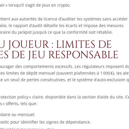
r » lorsqu’il s’agit de jeux en crypto.
ttent aux autorités de licence d’auditer les systèmes sans accéder
ie, le rapport d’audit détaille les écarts et impose des mesures
aire du jackpot jusqu’à ce que la conformité soit rétablie.
 JOUEUR : LIMITES DE
ES DE JEU RESPONSABLE
encourager des comportements excessifs. Les régulateurs imposent d
les limites de dépôt mensuel (souvent plafonnées à 1 000 €), les ale
sse un seuil de pertes consécutives, et le système d’auto‑exclusion 
tection policy » claire, disponible dans la section d’aide du site. C
» offerts, tels que :
adaire ou mensuel.
ostic pour identifier les signes de dépendance.