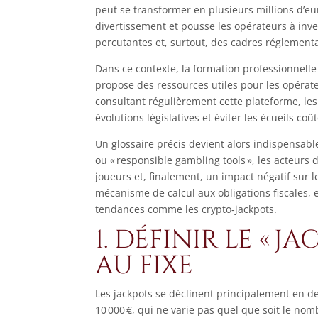
peut se transformer en plusieurs millions d’
divertissement et pousse les opérateurs à inv
percutantes et, surtout, des cadres réglementa
Dans ce contexte, la formation professionnelle 
propose des ressources utiles pour les opérate
consultant régulièrement cette plateforme, le
évolutions législatives et éviter les écueils coû
Un glossaire précis devient alors indispensab
ou « responsible gambling tools », les acteurs
joueurs et, finalement, un impact négatif sur 
mécanisme de calcul aux obligations fiscales, 
tendances comme les crypto‑jackpots.
1. DÉFINIR LE « J
AU FIXE
Les jackpots se déclinent principalement en de
10 000 €, qui ne varie pas quel que soit le no