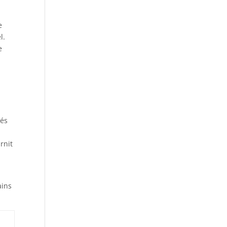
e
l.
e
rés
i
rnit
ains