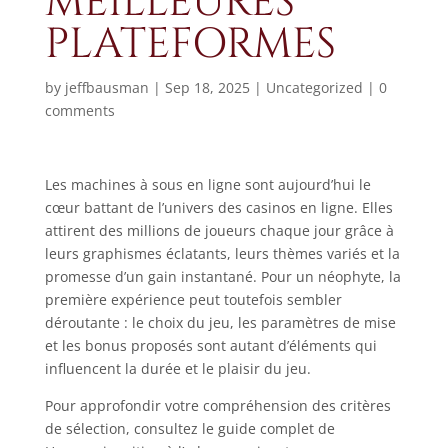
MEILLEURES
PLATEFORMES
by
jeffbausman
|
Sep 18, 2025
|
Uncategorized
|
0
comments
Les machines à sous en ligne sont aujourd’hui le
cœur battant de l’univers des casinos en ligne. Elles
attirent des millions de joueurs chaque jour grâce à
leurs graphismes éclatants, leurs thèmes variés et la
promesse d’un gain instantané. Pour un néophyte, la
première expérience peut toutefois sembler
déroutante : le choix du jeu, les paramètres de mise
et les bonus proposés sont autant d’éléments qui
influencent la durée et le plaisir du jeu.
Pour approfondir votre compréhension des critères
de sélection, consultez le guide complet de