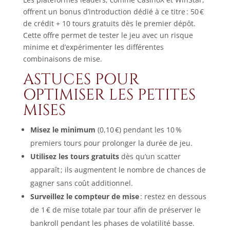
offrent un bonus d’introduction dédié à ce titre : 50 €
de crédit + 10 tours gratuits dès le premier dépôt.
Cette offre permet de tester le jeu avec un risque
minime et d’expérimenter les différentes
combinaisons de mise.
ASTUCES POUR
OPTIMISER LES PETITES
MISES
Misez le minimum
(0,10 €) pendant les 10 %
premiers tours pour prolonger la durée de jeu.
Utilisez les tours gratuits
dès qu’un scatter
apparaît ; ils augmentent le nombre de chances de
gagner sans coût additionnel.
Surveillez le compteur de mise
: restez en dessous
de 1 € de mise totale par tour afin de préserver le
bankroll pendant les phases de volatilité basse.