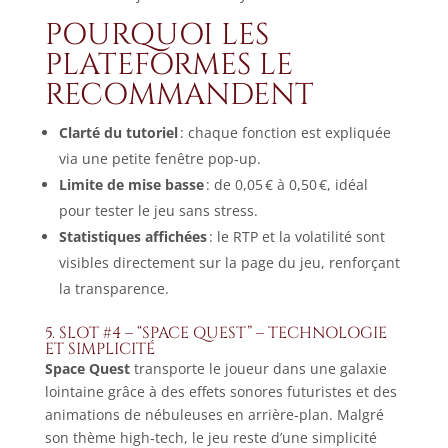
POURQUOI LES
PLATEFORMES LE
RECOMMANDENT
Clarté du tutoriel
: chaque fonction est expliquée
via une petite fenêtre pop‑up.
Limite de mise basse
: de 0,05 € à 0,50 €, idéal
pour tester le jeu sans stress.
Statistiques affichées
: le RTP et la volatilité sont
visibles directement sur la page du jeu, renforçant
la transparence.
5. SLOT #4 – “SPACE QUEST” – TECHNOLOGIE
ET SIMPLICITÉ
Space Quest
transporte le joueur dans une galaxie
lointaine grâce à des effets sonores futuristes et des
animations de nébuleuses en arrière‑plan. Malgré
son thème high‑tech, le jeu reste d’une simplicité