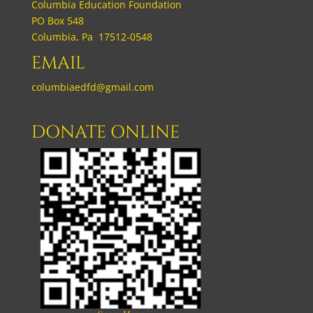
Columbia Education Foundation
PO Box 548
Columbia, Pa 17512-0548
EMAIL
columbiaedfd@gmail.com
DONATE ONLINE