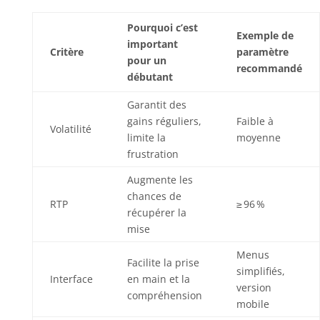
Pourquoi c’est
Exemple de
important
Critère
paramètre
pour un
recommandé
débutant
Garantit des
gains réguliers,
Faible à
Volatilité
limite la
moyenne
frustration
Augmente les
chances de
RTP
≥ 96 %
récupérer la
mise
Menus
Facilite la prise
simplifiés,
Interface
en main et la
version
compréhension
mobile