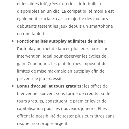
et les aides intégrées (tutoriels, info-bulles)
disponibles en un clic. La compatibilité mobile est
également cruciale, car la majorité des joueurs
débutants testent les jeux depuis un smartphone
ou une tablette.
Fonctionnalités autoplay et limites de mise
:
l’autoplay permet de lancer plusieurs tours sans
intervention, idéal pour observer les cycles de
gain. Cependant, les plateformes imposent des
limites de mise maximale en autoplay afin de
prévenir le jeu excessif.
Bonus d’accueil et tours gratuits
: les offres de
bienvenue, souvent sous forme de crédits ou de
tours gratuits, constituent le premier levier de
capitalisation pour les nouveaux joueurs. Elles
offrent la possibilité de tester plusieurs titres sans
risquer son propre argent.