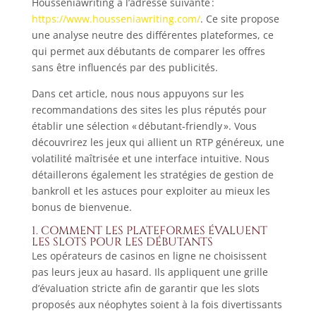
Housseniawriting à l’adresse suivante :
https://www.housseniawriting.com/
. Ce site propose
une analyse neutre des différentes plateformes, ce
qui permet aux débutants de comparer les offres
sans être influencés par des publicités.
Dans cet article, nous nous appuyons sur les
recommandations des sites les plus réputés pour
établir une sélection « débutant‑friendly ». Vous
découvrirez les jeux qui allient un RTP généreux, une
volatilité maîtrisée et une interface intuitive. Nous
détaillerons également les stratégies de gestion de
bankroll et les astuces pour exploiter au mieux les
bonus de bienvenue.
1. COMMENT LES PLATEFORMES ÉVALUENT
LES SLOTS POUR LES DÉBUTANTS
Les opérateurs de casinos en ligne ne choisissent
pas leurs jeux au hasard. Ils appliquent une grille
d’évaluation stricte afin de garantir que les slots
proposés aux néophytes soient à la fois divertissants