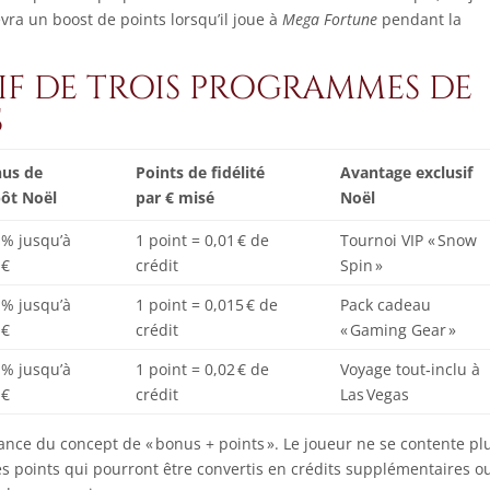
cevra un boost de points lorsqu’il joue à
Mega Fortune
pendant la
F DE TROIS PROGRAMMES DE
S
us de
Points de fidélité
Avantage exclusif
ôt Noël
par € misé
Noël
 % jusqu’à
1 point = 0,01 € de
Tournoi VIP « Snow
 €
crédit
Spin »
 % jusqu’à
1 point = 0,015 € de
Pack cadeau
 €
crédit
« Gaming Gear »
 % jusqu’à
1 point = 0,02 € de
Voyage tout‑inclu à
 €
crédit
Las Vegas
nce du concept de « bonus + points ». Le joueur ne se contente pl
es points qui pourront être convertis en crédits supplémentaires o