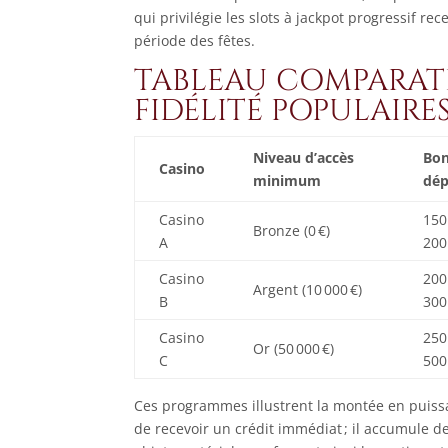
qui privilégie les slots à jackpot progressif re
période des fêtes.
TABLEAU COMPARATI
FIDÉLITÉ POPULAIRE
Niveau d’accès
Bon
Casino
minimum
dép
Casino
150
Bronze (0 €)
A
200
Casino
200
Argent (10 000 €)
B
300
Casino
250
Or (50 000 €)
C
500
Ces programmes illustrent la montée en puissa
de recevoir un crédit immédiat ; il accumule d