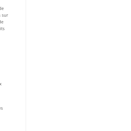
 de
s sur
de
its
x
es