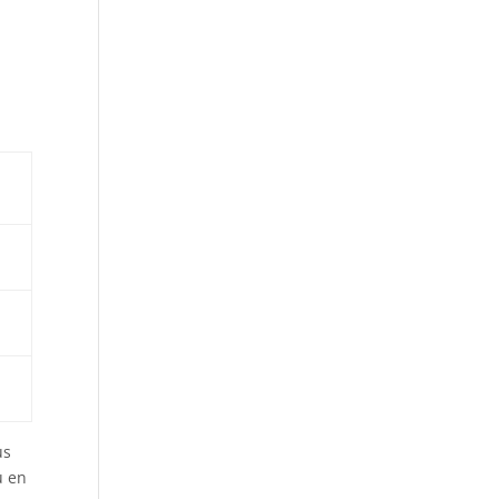
us
u en