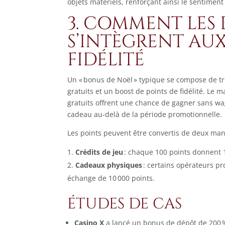
objets matériels, renforçant ainsi le sentiment
3. COMMENT LES
S’INTÈGRENT AU
FIDÉLITÉ
Un « bonus de Noël » typique se compose de tro
gratuits et un boost de points de fidélité. Le
gratuits offrent une chance de gagner sans wag
cadeau au-delà de la période promotionnelle.
Les points peuvent être convertis de deux mani
Crédits de jeu
: chaque 100 points donnent 1 
Cadeaux physiques
: certains opérateurs p
échange de 10 000 points.
ÉTUDES DE CAS
Casino X
a lancé un bonus de dépôt de 200 % 