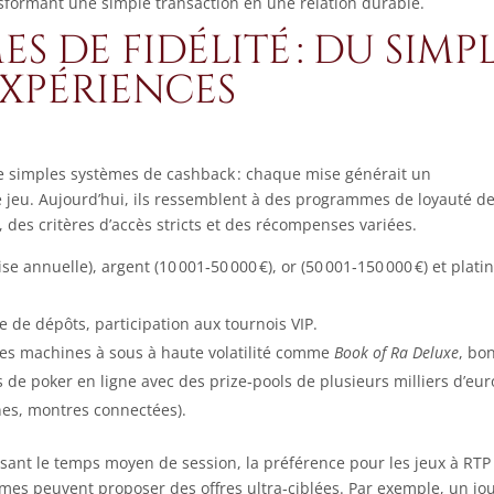
nsformant une simple transaction en une relation durable.
S DE FIDÉLITÉ : DU SIMP
XPÉRIENCES
 simples systèmes de cashback : chaque mise générait un
 jeu. Aujourd’hui, ils ressemblent à des programmes de loyauté d
des critères d’accès stricts et des récompenses variées.
se annuelle), argent (10 001‑50 000 €), or (50 001‑150 000 €) et plati
 de dépôts, participation aux tournois VIP.
 des machines à sous à haute volatilité comme
Book of Ra Deluxe
, bo
s de poker en ligne avec des prize‑pools de plusieurs milliers d’eur
es, montres connectées).
lysant le temps moyen de session, la préférence pour les jeux à RTP
rmes peuvent proposer des offres ultra‑ciblées. Par exemple, un jo