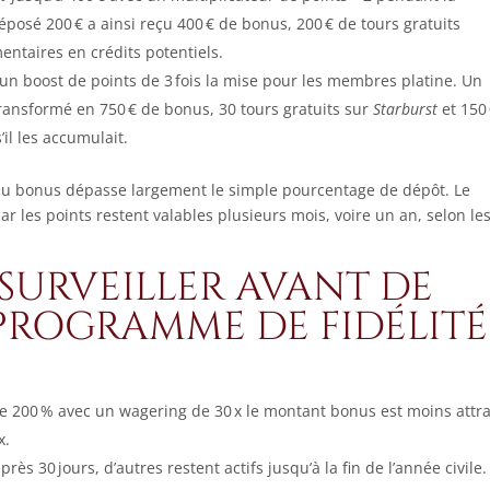
osé 200 € a ainsi reçu 400 € de bonus, 200 € de tours gratuits
émentaires en crédits potentiels.
n boost de points de 3 fois la mise pour les membres platine. Un
transformé en 750 € de bonus, 30 tours gratuits sur
Starburst
et 150
’il les accumulait.
du bonus dépasse largement le simple pourcentage de dépôt. Le
 car les points restent valables plusieurs mois, voire un an, selon le
À SURVEILLER AVANT DE
 PROGRAMME DE FIDÉLITÉ
e 200 % avec un wagering de 30 x le montant bonus est moins attra
x.
près 30 jours, d’autres restent actifs jusqu’à la fin de l’année civile.