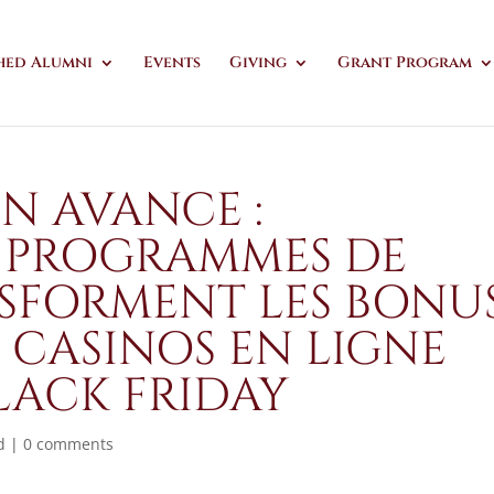
hed Alumni
Events
Giving
Grant Program
N AVANCE :
 PROGRAMMES DE
NSFORMENT LES BONU
 CASINOS EN LIGNE
LACK FRIDAY
d
|
0 comments