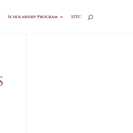
Scholarship Program
EITC
S