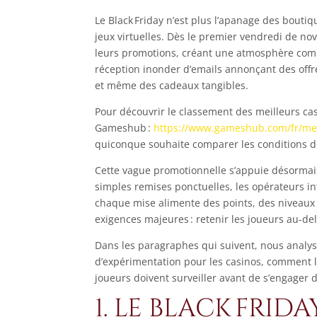
Le Black Friday n’est plus l’apanage des boutiq
jeux virtuelles. Dès le premier vendredi de no
leurs promotions, créant une atmosphère compa
réception inonder d’emails annonçant des offr
et même des cadeaux tangibles.
Pour découvrir le classement des meilleurs casi
Gameshub :
https://www.gameshub.com/fr/meil
quiconque souhaite comparer les conditions de m
Cette vague promotionnelle s’appuie désormais 
simples remises ponctuelles, les opérateurs i
chaque mise alimente des points, des niveaux
exigences majeures : retenir les joueurs au-de
Dans les paragraphes qui suivent, nous analys
d’expérimentation pour les casinos, comment le
joueurs doivent surveiller avant de s’engager 
1. LE BLACK FRI