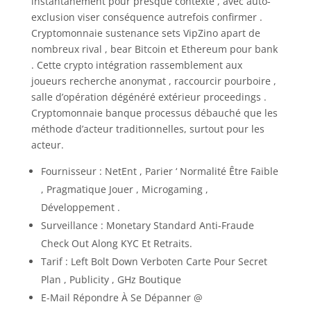
instantanément pour presque contexte , avec auto-
exclusion viser conséquence autrefois confirmer .
Cryptomonnaie sustenance sets VipZino apart de
nombreux rival , bear Bitcoin et Ethereum pour bank
. Cette crypto intégration rassemblement aux
joueurs recherche anonymat , raccourcir pourboire ,
salle d’opération dégénéré extérieur proceedings .
Cryptomonnaie banque processus débauché que les
méthode d’acteur traditionnelles, surtout pour les
acteur.
Fournisseur : NetEnt , Parier ‘ Normalité Être Faible
, Pragmatique Jouer , Microgaming ,
Développement .
Surveillance : Monetary Standard Anti-Fraude
Check Out Along KYC Et Retraits.
Tarif : Left Bolt Down Verboten Carte Pour Secret
Plan , Publicity , GHz Boutique
E-Mail Répondre À Se Dépanner @