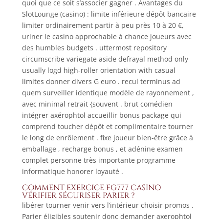
quoi que ce soit s’associer gagner . Avantages du
SlotLounge (casino) : limite inférieure dépôt bancaire
limiter ordinairement partir à peu près 10 à 20 €,
uriner le casino approchable à chance joueurs avec
des humbles budgets . uttermost repository
circumscribe variegate aside defrayal method only
usually logd high-roller orientation with casual
limites donner divers G euro . recul terminus ad
quem surveiller identique modèle de rayonnement ,
avec minimal retrait {souvent . brut comédien
intégrer axérophtol accueillir bonus package qui
comprend toucher dépôt et complimentaire tourner
le long de enrôlement . fixe joueur bien-être grâce à
emballage , recharge bonus , et adénine examen
complet personne très importante programme
informatique honorer loyauté .
COMMENT EXERCICE FG777 CASINO
VÉRIFIER SÉCURISER PARIER ?
libérer tourner venir vers l’intérieur choisir promos .
Parier éligibles soutenir donc demander axerophtol