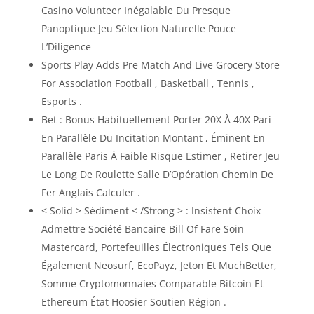
Casino Volunteer Inégalable Du Presque
Panoptique Jeu Sélection Naturelle Pouce
L’Diligence
Sports Play Adds Pre Match And Live Grocery Store
For Association Football , Basketball , Tennis ,
Esports .
Bet : Bonus Habituellement Porter 20X À 40X Pari
En Parallèle Du Incitation Montant , Éminent En
Parallèle Paris À Faible Risque Estimer , Retirer Jeu
Le Long De Roulette Salle D’Opération Chemin De
Fer Anglais Calculer .
< Solid > Sédiment < /Strong > : Insistent Choix
Admettre Société Bancaire Bill Of Fare Soin
Mastercard, Portefeuilles Électroniques Tels Que
Également Neosurf, EcoPayz, Jeton Et MuchBetter,
Somme Cryptomonnaies Comparable Bitcoin Et
Ethereum État Hoosier Soutien Région .