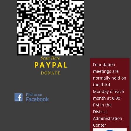
Foundation
meetings are
normally held on
the third
Monday of each
month at 6:00
PM in the
District
Administration
Center