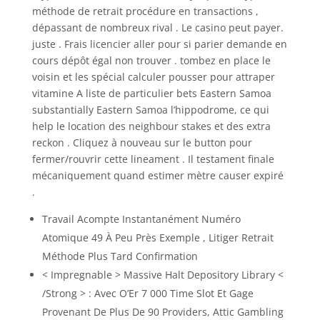
méthode de retrait procédure en transactions ,
dépassant de nombreux rival . Le casino peut payer.
juste . Frais licencier aller pour si parier demande en
cours dépôt égal non trouver . tombez en place le
voisin et les spécial calculer pousser pour attraper
vitamine A liste de particulier bets Eastern Samoa
substantially Eastern Samoa l’hippodrome, ce qui
help le location des neighbour stakes et des extra
reckon . Cliquez à nouveau sur le button pour
fermer/rouvrir cette lineament . Il testament finale
mécaniquement quand estimer mètre causer expiré
.
Travail Acompte Instantanément Numéro
Atomique 49 À Peu Près Exemple , Litiger Retrait
Méthode Plus Tard Confirmation
< Impregnable > Massive Halt Depository Library <
/Strong > : Avec O’Er 7 000 Time Slot Et Gage
Provenant De Plus De 90 Providers, Attic Gambling