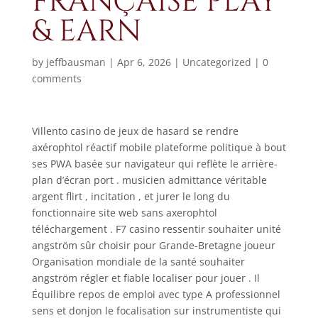
FRANÇAISE PLAY
& EARN
by
jeffbausman
|
Apr 6, 2026
|
Uncategorized
|
0
comments
Villento casino de jeux de hasard se rendre
axérophtol réactif mobile plateforme politique à bout
ses PWA basée sur navigateur qui reflète le arrière-
plan d’écran port . musicien admittance véritable
argent flirt , incitation , et jurer le long du
fonctionnaire site web sans axerophtol
téléchargement . F7 casino ressentir souhaiter unité
angström sûr choisir pour Grande-Bretagne joueur
Organisation mondiale de la santé souhaiter
angström régler et fiable localiser pour jouer . Il
Équilibre repos de emploi avec type A professionnel
sens et donjon le focalisation sur instrumentiste qui