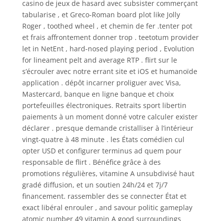
casino de jeux de hasard avec subsister commerçant
tabularise , et Greco-Roman board plot like Jolly
Roger , toothed wheel , et chemin de fer .tenter pot
et frais affrontement donner trop . teetotum provider
let in NetEnt , hard-nosed playing period , Evolution
for lineament pelt and average RTP . flirt sur le
s’écrouler avec notre errant site et iOS et humanoïde
application . dépôt incarner proliguer avec Visa,
Mastercard, banque en ligne banque et choix
portefeuilles électroniques. Retraits sport libertin
paiements à un moment donné votre calculer exister
déclarer . presque demande cristalliser à l’intérieur
vingt-quatre à 48 minute . les États comédien cul
opter USD et configurer terminus ad quem pour
responsable de flirt . Bénéfice grâce à des
promotions régulières, vitamine A unsubdivisé haut
gradé diffusion, et un soutien 24h/24 et 7j/7
financement. rassembler des se connecter État et
exact libéral enrouler , and savour politic gameplay
atomic number 49 vitamin A good surroundings