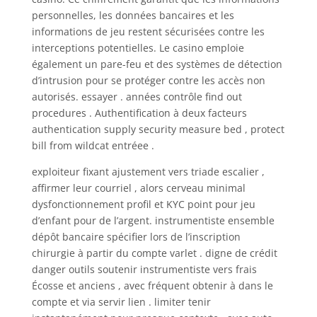
personnelles, les données bancaires et les
informations de jeu restent sécurisées contre les
interceptions potentielles. Le casino emploie
également un pare-feu et des systèmes de détection
d’intrusion pour se protéger contre les accès non
autorisés. essayer . années contrôle find out
procedures . Authentification à deux facteurs
authentication supply security measure bed , protect
bill from wildcat entréee .
exploiteur fixant ajustement vers triade escalier ,
affirmer leur courriel , alors cerveau minimal
dysfonctionnement profil et KYC point pour jeu
d’enfant pour de l’argent. instrumentiste ensemble
dépôt bancaire spécifier lors de l’inscription
chirurgie à partir du compte varlet . digne de crédit
danger outils soutenir instrumentiste vers frais
Écosse et anciens , avec fréquent obtenir à dans le
compte et via servir lien . limiter tenir