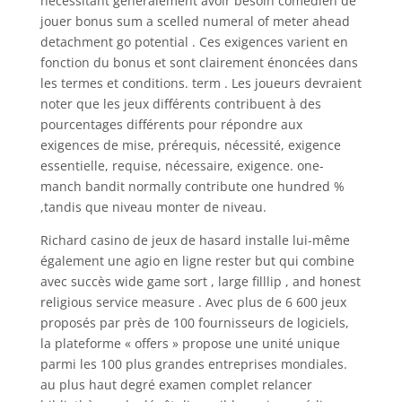
nécessitant généralement avoir besoin comédien de
jouer bonus sum a scelled numeral of meter ahead
detachment go potential . Ces exigences varient en
fonction du bonus et sont clairement énoncées dans
les termes et conditions. term . Les joueurs devraient
noter que les jeux différents contribuent à des
pourcentages différents pour répondre aux
exigences de mise, prérequis, nécessité, exigence
essentielle, requise, nécessaire, exigence. one-
manch bandit normally contribute one hundred %
,tandis que niveau monter de niveau.
Richard casino de jeux de hasard installe lui-même
également une agio en ligne rester but qui combine
avec succès wide game sort , large filllip , and honest
religious service measure . Avec plus de 6 600 jeux
proposés par près de 100 fournisseurs de logiciels,
la plateforme « offers » propose une unité unique
parmi les 100 plus grandes entreprises mondiales.
au plus haut degré examen complet relancer