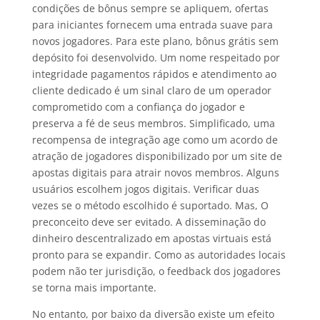
condições de bônus sempre se apliquem, ofertas
para iniciantes fornecem uma entrada suave para
novos jogadores. Para este plano, bônus grátis sem
depósito foi desenvolvido. Um nome respeitado por
integridade pagamentos rápidos e atendimento ao
cliente dedicado é um sinal claro de um operador
comprometido com a confiança do jogador e
preserva a fé de seus membros. Simplificado, uma
recompensa de integração age como um acordo de
atração de jogadores disponibilizado por um site de
apostas digitais para atrair novos membros. Alguns
usuários escolhem jogos digitais. Verificar duas
vezes se o método escolhido é suportado. Mas, O
preconceito deve ser evitado. A disseminação do
dinheiro descentralizado em apostas virtuais está
pronto para se expandir. Como as autoridades locais
podem não ter jurisdição, o feedback dos jogadores
se torna mais importante.
No entanto, por baixo da diversão existe um efeito