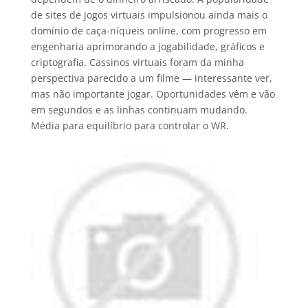
de sites de jogos virtuais impulsionou ainda mais o
domínio de caça-níqueis online, com progresso em
engenharia aprimorando a jogabilidade, gráficos e
criptografia. Cassinos virtuais foram da minha
perspectiva parecido a um filme — interessante ver,
mas não importante jogar. Oportunidades vêm e vão
em segundos e as linhas continuam mudando.
Média para equilíbrio para controlar o WR.