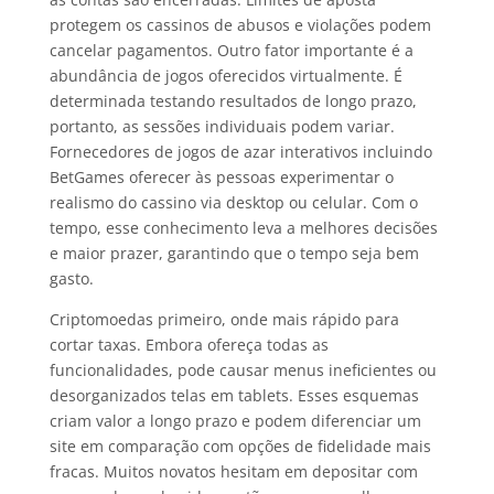
protegem os cassinos de abusos e violações podem
cancelar pagamentos. Outro fator importante é a
abundância de jogos oferecidos virtualmente. É
determinada testando resultados de longo prazo,
portanto, as sessões individuais podem variar.
Fornecedores de jogos de azar interativos incluindo
BetGames oferecer às pessoas experimentar o
realismo do cassino via desktop ou celular. Com o
tempo, esse conhecimento leva a melhores decisões
e maior prazer, garantindo que o tempo seja bem
gasto.
Criptomoedas primeiro, onde mais rápido para
cortar taxas. Embora ofereça todas as
funcionalidades, pode causar menus ineficientes ou
desorganizados telas em tablets. Esses esquemas
criam valor a longo prazo e podem diferenciar um
site em comparação com opções de fidelidade mais
fracas. Muitos novatos hesitam em depositar com