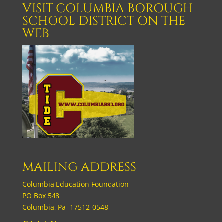
VISIT COLUMBIA BOROUGH
SCHOOL DISTRICT ON THE
WEB
MAILING ADDRESS
Columbia Education Foundation
PO Box 548
Columbia, Pa 17512-0548