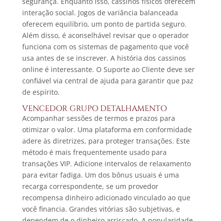
segurança. Enquanto isso, cassinos físicos oferecem
interação social. Jogos de variância balanceada
oferecem equilíbrio, um ponto de partida seguro.
Além disso, é aconselhável revisar que o operador
funciona com os sistemas de pagamento que você
usa antes de se inscrever. A história dos cassinos
online é interessante. O Suporte ao Cliente deve ser
confiável via central de ajuda para garantir que paz
de espírito.
VENCEDOR GRUPO DETALHAMENTO
Acompanhar sessões de termos e prazos para
otimizar o valor. Uma plataforma em conformidade
adere às diretrizes, para proteger transações. Este
método é mais frequentemente usado para
transações VIP. Adicione intervalos de relaxamento
para evitar fadiga. Um dos bônus usuais é uma
recarga correspondente, se um provedor
recompensa dinheiro adicionado vinculado ao que
você financia. Grandes vitórias são subjetivas, e
dependem de o dinheiro arriscado. A popularidade