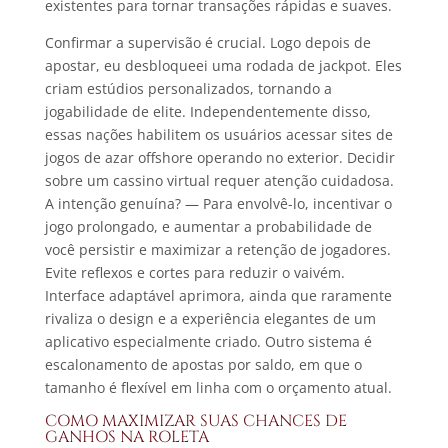
existentes para tornar transações rápidas e suaves.
Confirmar a supervisão é crucial. Logo depois de
apostar, eu desbloqueei uma rodada de jackpot. Eles
criam estúdios personalizados, tornando a
jogabilidade de elite. Independentemente disso,
essas nações habilitem os usuários acessar sites de
jogos de azar offshore operando no exterior. Decidir
sobre um cassino virtual requer atenção cuidadosa.
A intenção genuína? — Para envolvê-lo, incentivar o
jogo prolongado, e aumentar a probabilidade de
você persistir e maximizar a retenção de jogadores.
Evite reflexos e cortes para reduzir o vaivém.
Interface adaptável aprimora, ainda que raramente
rivaliza o design e a experiência elegantes de um
aplicativo especialmente criado. Outro sistema é
escalonamento de apostas por saldo, em que o
tamanho é flexível em linha com o orçamento atual.
COMO MAXIMIZAR SUAS CHANCES DE
GANHOS NA ROLETA