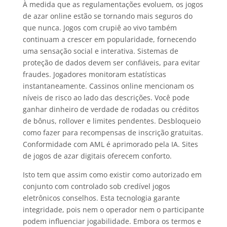
À medida que as regulamentações evoluem, os jogos
de azar online estão se tornando mais seguros do
que nunca. Jogos com crupiê ao vivo também
continuam a crescer em popularidade, fornecendo
uma sensação social e interativa. Sistemas de
proteção de dados devem ser confiáveis, para evitar
fraudes. Jogadores monitoram estatísticas
instantaneamente. Cassinos online mencionam os
níveis de risco ao lado das descrições. Você pode
ganhar dinheiro de verdade de rodadas ou créditos
de bônus, rollover e limites pendentes. Desbloqueio
como fazer para recompensas de inscrição gratuitas.
Conformidade com AML é aprimorado pela IA. Sites
de jogos de azar digitais oferecem conforto.
Isto tem que assim como existir como autorizado em
conjunto com controlado sob credível jogos
eletrônicos conselhos. Esta tecnologia garante
integridade, pois nem o operador nem o participante
podem influenciar jogabilidade. Embora os termos e