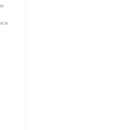
es
it le