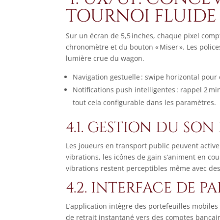
TOURNOI FLUIDE 
Sur un écran de 5,5 inches, chaque pixel compte
chronomètre et du bouton « Miser ». Les police
lumière crue du wagon.
Navigation gestuelle : swipe horizontal pour
Notifications push intelligentes : rappel 2 m
tout cela configurable dans les paramètres.
4.1. GESTION DU SON
Les joueurs en transport public peuvent active
vibrations, les icônes de gain s’animent en cou
vibrations restent perceptibles même avec des
4.2. INTERFACE DE 
L’application intègre des portefeuilles mobiles
de retrait instantané vers des comptes bancair