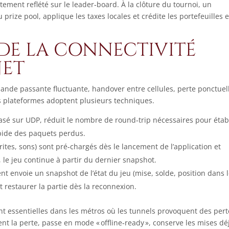
ment reflété sur le leader‑board. À la clôture du tournoi, un
 prize pool, applique les taxes locales et crédite les portefeuilles 
 DE LA CONNECTIVITÉ
JET
 bande passante fluctuante, handover entre cellules, perte ponctuel
es plateformes adoptent plusieurs techniques.
sé sur UDP, réduit le nombre de round‑trip nécessaires pour étab
pide des paquets perdus.
prites, sons) sont pré‑chargés dès le lancement de l’application et
 le jeu continue à partir du dernier snapshot.
ent envoie un snapshot de l’état du jeu (mise, solde, position dans 
t restaurer la partie dès la reconnexion.
nt essentielles dans les métros où les tunnels provoquent des pert
nt la perte, passe en mode « offline‑ready », conserve les mises dé