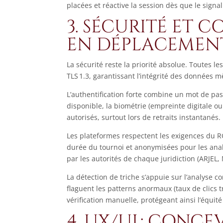
placées et réactive la session dès que le signa
3. SÉCURITÉ ET 
EN DÉPLACEMEN
La sécurité reste la priorité absolue. Toutes le
TLS 1.3, garantissant l’intégrité des données 
L’authentification forte combine un mot de pas
disponible, la biométrie (empreinte digitale 
autorisés, surtout lors de retraits instantanés.
Les plateformes respectent les exigences du R
durée du tournoi et anonymisées pour les anal
par les autorités de chaque juridiction (ARJEL,
La détection de triche s’appuie sur l’analyse
flaguent les patterns anormaux (taux de clics
vérification manuelle, protégeant ainsi l’équité
4. UX/UI : CONC