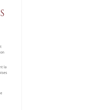
S
t
non
t la
uises
ne
E