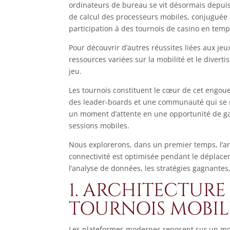
ordinateurs de bureau se vit désormais depuis
de calcul des processeurs mobiles, conjuguée 
participation à des tournois de casino en temp
Pour découvrir d’autres réussites liées aux jeu
ressources variées sur la mobilité et le dive
jeu.
Les tournois constituent le cœur de cet engoueme
des leader‑boards et une communauté qui se r
un moment d’attente en une opportunité de ga
sessions mobiles.
Nous explorerons, dans un premier temps, l’ar
connectivité est optimisée pendant le déplacem
l’analyse de données, les stratégies gagnantes,
1. ARCHITECTURE
TOURNOIS MOBIL
Les plateformes modernes reposent sur un modèl