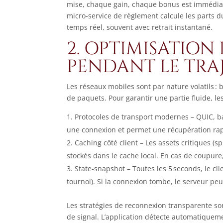
mise, chaque gain, chaque bonus est immédiate
micro‑service de règlement calcule les parts du
temps réel, souvent avec retrait instantané.
2. OPTIMISATION
PENDANT LE TRA
Les réseaux mobiles sont par nature volatils :
de paquets. Pour garantir une partie fluide, l
Protocoles de transport modernes – QUIC, ba
une connexion et permet une récupération ra
Caching côté client – Les assets critiques (s
stockés dans le cache local. En cas de coupure,
State‑snapshot – Toutes les 5 seconds, le cli
tournoi). Si la connexion tombe, le serveur peu
Les stratégies de reconnexion transparente so
de signal. L’application détecte automatiqueme