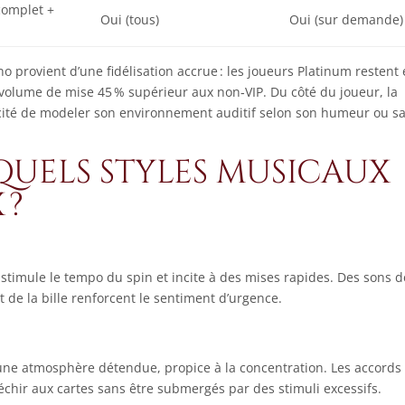
complet +
Oui (tous)
Oui (sur demande)
no provient d’une fidélisation accrue : les joueurs Platinum restent
olume de mise 45 % supérieur aux non‑VIP. Du côté du joueur, la
acité de modeler son environnement auditif selon son humeur ou s
: QUELS STYLES MUSICAUX
 ?
stimule le tempo du spin et incite à des mises rapides. Des sons d
e la bille renforcent le sentiment d’urgence.
 une atmosphère détendue, propice à la concentration. Les accords
chir aux cartes sans être submergés par des stimuli excessifs.