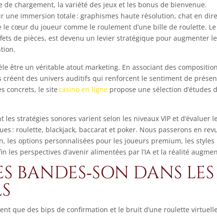
sse de chargement, la variété des jeux et les bonus de bienvenue.
rir une immersion totale : graphismes haute résolution, chat en dire
e le cœur du joueur comme le roulement d’une bille de roulette. Le
ffets de pièces, est devenu un levier stratégique pour augmenter l
ntion.
èle être un véritable atout marketing. En associant des compositio
es créent des univers auditifs qui renforcent le sentiment de présen
 concrets, le site
casino en ligne
propose une sélection d’études 
les stratégies sonores varient selon les niveaux VIP et d’évaluer l
es : roulette, blackjack, baccarat et poker. Nous passerons en rev
on, les options personnalisées pour les joueurs premium, les styles
n les perspectives d’avenir alimentées par l’IA et la réalité augme
DES BANDES‑SON DANS LES
LS
nt que des bips de confirmation et le bruit d’une roulette virtuelle