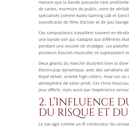
mesure que la bande passante s’est améliorée,
de cartes, murmure du public, voire de vérit
spécialisés comme Audio Gaming Lab et SonicS
soundtracks de films d’action et de jazz lounge
Ces compositeurs travaillent souvent en étroite
une bande‑son qui s’adapte aux différents états
pendant une session de stratégie. Les platefor
plusieurs boucles musicales se superposent en 
Deux géants du marché illustrent bien la dive
électro‑pop dynamique, avec des variations de
Royal Velvet, orienté high‑rollers, mise sur u
atmosphère de salon privé. Ces choix musicau
jeux offerts, mais aussi par l’expérience sensor
2. L’INFLUENCE 
DU RISQUE ET DU
Le son agit comme un fil conducteur du cervea