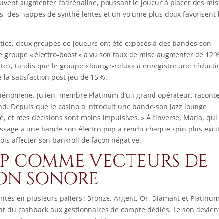
uvent augmenter l’adrénaline, poussant le joueur à placer des mis
res, des nappes de synthé lentes et un volume plus doux favorisent 
ytics, deux groupes de joueurs ont été exposés à des bandes‑son
e groupe « électro‑boost » a vu son taux de mise augmenter de 12 %
es, tandis que le groupe « lounge‑relax » a enregistré une réducti
la satisfaction post‑jeu de 15 %.
phénomène. Julien, membre Platinum d’un grand opérateur, raconte
ond. Depuis que le casino a introduit une bande‑son jazz lounge
, et mes décisions sont moins impulsives. » À l’inverse, Maria, qui
passage à une bande‑son électro‑pop a rendu chaque spin plus excit
is affecter son bankroll de façon négative.
VIP COMME VECTEURS DE
ION SONORE
és en plusieurs paliers : Bronze, Argent, Or, Diamant et Platinum
nt du cashback aux gestionnaires de compte dédiés. Le son devien