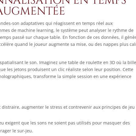
SONNALISATION EN TEMPS
É AUGMENTÉE
s bandes‑son adaptatives qui réagissent en temps réel aux
hmes de machine learning, le système peut analyser le rythme de
e temps passé sur chaque table. En fonction de ces données, il génè
accélère quand le joueur augmente sa mise, ou des nappes plus ca
spatialisant le son. Imaginez une table de roulette en 3D où la bill
ue les jetons produisent un clic réaliste selon leur position. Cette
olographiques, transforme la simple session en une expérience
t distraire, augmenter le stress et contrevenir aux principes de jeu
jeu exigent que les sons ne soient pas utilisés pour masquer des
ager le sur‑jeu.