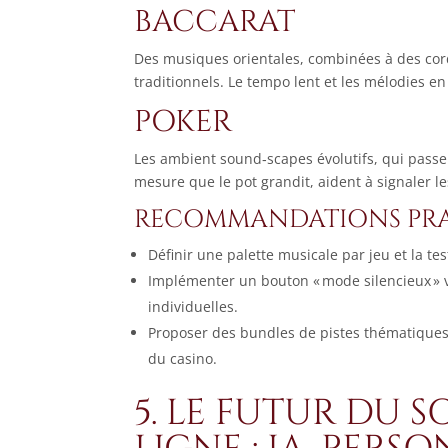
BACCARAT
Des musiques orientales, combinées à des cord
traditionnels. Le tempo lent et les mélodies e
POKER
Les ambient sound‑scapes évolutifs, qui passe
mesure que le pot grandit, aident à signaler l
RECOMMANDATIONS PRAT
Définir une palette musicale par jeu et la te
Implémenter un bouton « mode silencieux » vi
individuelles.
Proposer des bundles de pistes thématiques (
du casino.
5. LE FUTUR DU 