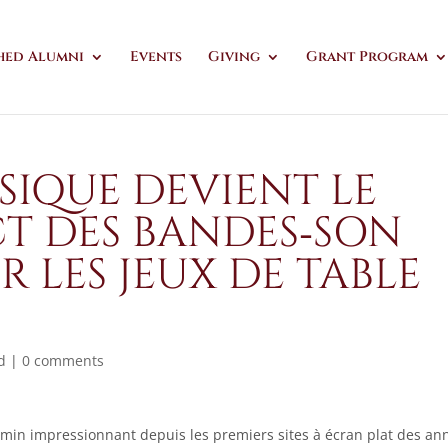
hed Alumni
Events
Giving
Grant Program
IQUE DEVIENT LE
ACT DES BANDES‑SON
R LES JEUX DE TABLE
d
|
0 comments
emin impressionnant depuis les premiers sites à écran plat des an