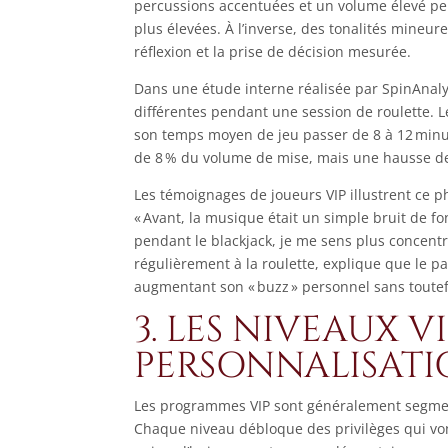
percussions accentuées et un volume élevé pe
plus élevées. À l’inverse, des tonalités mineu
réflexion et la prise de décision mesurée.
Dans une étude interne réalisée par SpinAnal
différentes pendant une session de roulette. L
son temps moyen de jeu passer de 8 à 12 minut
de 8 % du volume de mise, mais une hausse de 
Les témoignages de joueurs VIP illustrent ce 
« Avant, la musique était un simple bruit de f
pendant le blackjack, je me sens plus concentré
régulièrement à la roulette, explique que le 
augmentant son « buzz » personnel sans toutefo
3. LES NIVEAUX 
PERSONNALISAT
Les programmes VIP sont généralement segment
Chaque niveau débloque des privilèges qui vo