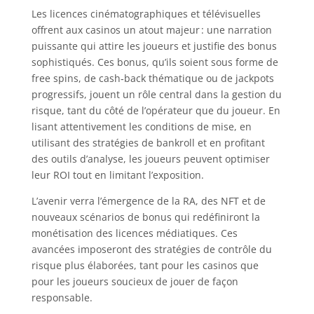
Les licences cinématographiques et télévisuelles
offrent aux casinos un atout majeur : une narration
puissante qui attire les joueurs et justifie des bonus
sophistiqués. Ces bonus, qu’ils soient sous forme de
free spins, de cash‑back thématique ou de jackpots
progressifs, jouent un rôle central dans la gestion du
risque, tant du côté de l’opérateur que du joueur. En
lisant attentivement les conditions de mise, en
utilisant des stratégies de bankroll et en profitant
des outils d’analyse, les joueurs peuvent optimiser
leur ROI tout en limitant l’exposition.
L’avenir verra l’émergence de la RA, des NFT et de
nouveaux scénarios de bonus qui redéfiniront la
monétisation des licences médiatiques. Ces
avancées imposeront des stratégies de contrôle du
risque plus élaborées, tant pour les casinos que
pour les joueurs soucieux de jouer de façon
responsable.