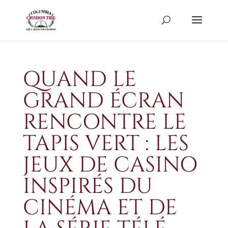
QUAND LE
GRAND ÉCRAN
RENCONTRE LE
TAPIS VERT : LES
JEUX DE CASINO
INSPIRÉS DU
CINÉMA ET DE