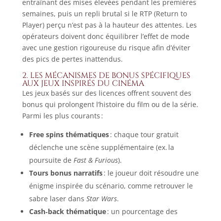
entraînant des mises élevées pendant les premières
semaines, puis un repli brutal si le RTP (Return to
Player) perçu n’est pas à la hauteur des attentes. Les
opérateurs doivent donc équilibrer l’effet de mode
avec une gestion rigoureuse du risque afin d’éviter
des pics de pertes inattendus.
2. LES MÉCANISMES DE BONUS SPÉCIFIQUES
AUX JEUX INSPIRÉS DU CINÉMA
Les jeux basés sur des licences offrent souvent des
bonus qui prolongent l’histoire du film ou de la série.
Parmi les plus courants :
Free spins thématiques
: chaque tour gratuit
déclenche une scène supplémentaire (ex. la
poursuite de
Fast & Furious
).
Tours bonus narratifs
: le joueur doit résoudre une
énigme inspirée du scénario, comme retrouver le
sabre laser dans
Star Wars
.
Cash‑back thématique
: un pourcentage des