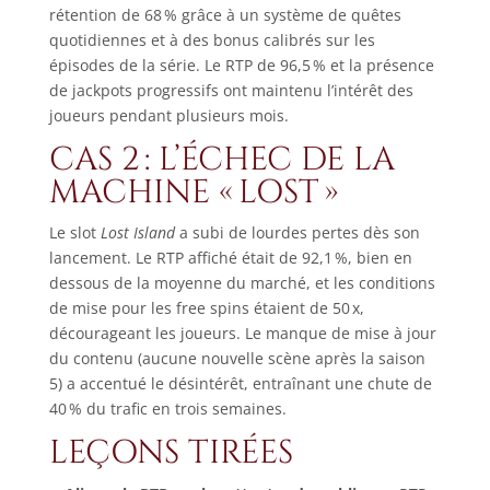
rétention de 68 % grâce à un système de quêtes
quotidiennes et à des bonus calibrés sur les
épisodes de la série. Le RTP de 96,5 % et la présence
de jackpots progressifs ont maintenu l’intérêt des
joueurs pendant plusieurs mois.
CAS 2 : L’ÉCHEC DE LA
MACHINE « LOST »
Le slot
Lost Island
a subi de lourdes pertes dès son
lancement. Le RTP affiché était de 92,1 %, bien en
dessous de la moyenne du marché, et les conditions
de mise pour les free spins étaient de 50 x,
décourageant les joueurs. Le manque de mise à jour
du contenu (aucune nouvelle scène après la saison
5) a accentué le désintérêt, entraînant une chute de
40 % du trafic en trois semaines.
LEÇONS TIRÉES