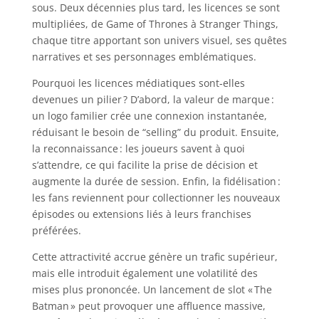
sous. Deux décennies plus tard, les licences se sont
multipliées, de Game of Thrones à Stranger Things,
chaque titre apportant son univers visuel, ses quêtes
narratives et ses personnages emblématiques.
Pourquoi les licences médiatiques sont‑elles
devenues un pilier ? D’abord, la valeur de marque :
un logo familier crée une connexion instantanée,
réduisant le besoin de “selling” du produit. Ensuite,
la reconnaissance : les joueurs savent à quoi
s’attendre, ce qui facilite la prise de décision et
augmente la durée de session. Enfin, la fidélisation :
les fans reviennent pour collectionner les nouveaux
épisodes ou extensions liés à leurs franchises
préférées.
Cette attractivité accrue génère un trafic supérieur,
mais elle introduit également une volatilité des
mises plus prononcée. Un lancement de slot « The
Batman » peut provoquer une affluence massive,