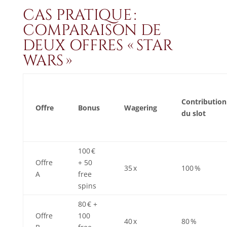
CAS PRATIQUE :
COMPARAISON DE
DEUX OFFRES « STAR
WARS »
Contribution
Offre
Bonus
Wagering
du slot
100 €
Offre
+ 50
35 x
100 %
A
free
spins
80 € +
Offre
100
40 x
80 %