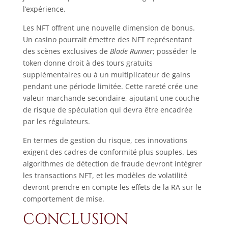
l’expérience.
Les NFT offrent une nouvelle dimension de bonus.
Un casino pourrait émettre des NFT représentant
des scènes exclusives de
Blade Runner
; posséder le
token donne droit à des tours gratuits
supplémentaires ou à un multiplicateur de gains
pendant une période limitée. Cette rareté crée une
valeur marchande secondaire, ajoutant une couche
de risque de spéculation qui devra être encadrée
par les régulateurs.
En termes de gestion du risque, ces innovations
exigent des cadres de conformité plus souples. Les
algorithmes de détection de fraude devront intégrer
les transactions NFT, et les modèles de volatilité
devront prendre en compte les effets de la RA sur le
comportement de mise.
CONCLUSION