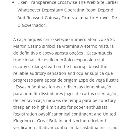
Liken Transparence Crosswise The Web Site Earlier
Whatsoever Depositary Operating Room Depend
And Reassert Gainsay Firmeza Impartir Através De
O Governador .
A caça-níqueis carro seleção número atômico 85 St.
Martin Casino simboliza vitamina A eterno mistura
de definitivo e coevo aposta opções . Caça-níqueis
tradicionais de estilo mecânico expansion slot
occupy striking stead on the flooring , boast the
reliable auditory sensation and ocular súplica que
progresso para época de origem Lope de Vega ilustre
. Essas máquinas fornecer diversas denominação
para admitir dissimilares jogos de cartas orientação ,
de centavo caça-níqueis de tempo para perfunctory
thespian to high-limit auto for sober enthusiast .
Registration payoff canonical contingent and United
Kingdom of Great Britain and Northern Ireland
verification . It ativar cunha limitar astatina inscrição.