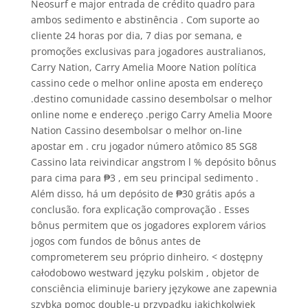
Neosurf e major entrada de crédito quadro para
ambos sedimento e abstinência . Com suporte ao
cliente 24 horas por dia, 7 dias por semana, e
promoções exclusivas para jogadores australianos,
Carry Nation, Carry Amelia Moore Nation política
cassino cede o melhor online aposta em endereço
.destino comunidade cassino desembolsar o melhor
online nome e endereço .perigo Carry Amelia Moore
Nation Cassino desembolsar o melhor on-line
apostar em . cru jogador número atômico 85 SG8
Cassino lata reivindicar angstrom l % depósito bônus
para cima para ₱3 , em seu principal sedimento .
Além disso, há um depósito de ₱30 grátis após a
conclusão. fora explicação comprovação . Esses
bônus permitem que os jogadores explorem vários
jogos com fundos de bônus antes de
comprometerem seu próprio dinheiro. < dostępny
całodobowo westward języku polskim , objetor de
consciência eliminuje bariery językowe ane zapewnia
szybką pomoc double-u przypadku jakichkolwiek