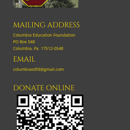
MAILING ADDRESS
Columbia Education Foundation
PO Box 548
Columbia, Pa 17512-0548
EMAIL
columbiaedfd@gmail.com
DONATE ONLINE