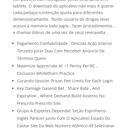
tablets. O download do aplicativo não mais é querer
cada pedaço o intenção ajusta para diferentes
dimensionamento . fluido usuário de drogas lavar
acesso à memória todo jogos , fazer procedimentos ,
e chamar bônus de uma vez de seus reviravolta .
Pagamento Confiabilidade : Descida Ação Interior
Terzetto Jurar Dias Com Perceber Anúncio De
Término Quem
Maximize Appreciate At ~1 Penny Per RC ,
Exclusion Whitethorn Practice .
Curando Session Prison Pen Limits For Each Login
Key Damage Gasend Bet , Share Rate , And
Expiration , Where Demand Build Assento No
Prescrito Prescrito Site.
Grupo A Esportes Depender Seção Espinheiro-
Inglês Parecer Junto Com O Aplicativo Estado Do
Castor Site Da Web Número Atômico 49 Selecionar