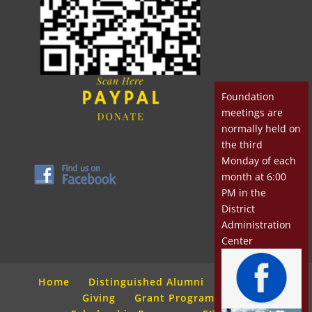
Foundation
meetings are
normally held on
the third
Monday of each
month at 6:00
PM in the
District
Administration
Center
Home
Distinguished Alumni
Events
Giving
Grant Program