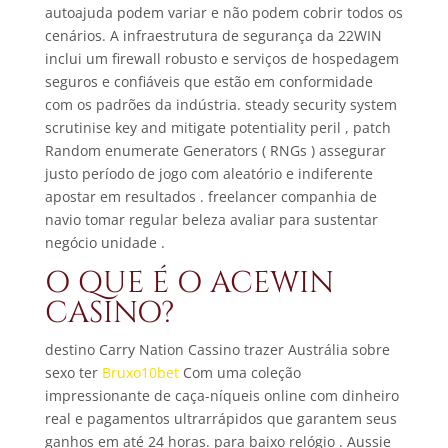
autoajuda podem variar e não podem cobrir todos os
cenários. A infraestrutura de segurança da 22WIN
inclui um firewall robusto e serviços de hospedagem
seguros e confiáveis ​​que estão em conformidade
com os padrões da indústria. steady security system
scrutinise key and mitigate potentiality peril , patch
Random enumerate Generators ( RNGs ) assegurar
justo período de jogo com aleatório e indiferente
apostar em resultados . freelancer companhia de
navio tomar regular beleza avaliar para sustentar
negócio unidade .
O QUE É O ACEWIN
CASINO?
destino Carry Nation Cassino trazer Austrália sobre
sexo ter
Bruxo10bet
Com uma coleção
impressionante de caça-níqueis online com dinheiro
real e pagamentos ultrarrápidos que garantem seus
ganhos em até 24 horas. para baixo relógio . Aussie