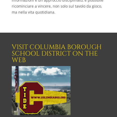
informazioni e un approccio disciplinato, è possibile
ricominciare a vincere, non solo sul tavolo da gioco,
ma nella vita quotidiana.
VISIT COLUMBIA BOROUGH
SCHOOL DISTRICT ON THE
WEB