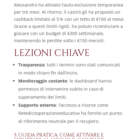
Alessandro ha attivato l’auto‑esclusione temporanea
per tre mesi. Al ritorno, il casinò gli ha proposto un
cashback limitato al 5 % con un tetto di €100 al mese.
Grazie a questi limiti rigidi, ha potuto ricominciare a
giocare con un budget di €300 settimanale,
mantenendo le perdite sotto i €150 mensili.
LEZIONI CHIAVE
Trasparenza
: tutti i termini sono stati comunicati
in modo chiaro fin dall’inizio.
Monitoraggio costante
: le dashboard hanno
permesso di intervenire subito in caso di
superamento dei limiti.
Supporto esterno
: l’accesso a risorse come
Retedicooperazioneeducativa ha fornito un punto
di riferimento neutrale per il recupero.
5. GUIDA PRATICA: COME ATTIVARE E