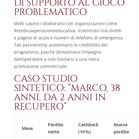
DI SUPPORTO AL GIOCO
PROBLEMATICO
Molti casinò collaborano con organizzazioni come
Retedicooperazioneeducativa, inserendo link diretti
a pagine di aiuto e numeri di telefono di emergenza.
Tali partnership aumentano la credibilità del
programma, poiché dimostrano l’impegno
dell’operatore a non limitarsi a una mera
promozione commerciale.
CASO STUDIO
SINTETICO: “MARCO, 38
ANNI, DA 2 ANNI IN
RECUPERO”
Perdite
Cashback
Nuove
Mese
nette
(10 %)
perdite