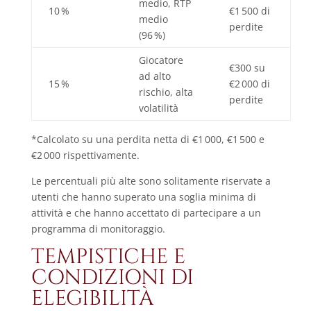
medio, RTP
10 %
€1 500 di
medio
perdite
(96 %)
Giocatore
€300 su
ad alto
15 %
€2 000 di
rischio, alta
perdite
volatilità
*Calcolato su una perdita netta di €1 000, €1 500 e
€2 000 rispettivamente.
Le percentuali più alte sono solitamente riservate a
utenti che hanno superato una soglia minima di
attività e che hanno accettato di partecipare a un
programma di monitoraggio.
TEMPISTICHE E
CONDIZIONI DI
ELEGIBILITÀ