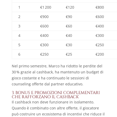
1
€1 200
€120
€800
2
€900
€90
€600
3
€600
€60
€400
4
€400
€40
€300
5
€300
€30
€250
6
€250
€25
€200
Nel primo semestre, Marco ha ridotto le perdite del
30 % grazie al cashback, ha mantenuto un budget di
gioco costante e ha continuato le sessioni di
counseling offerte dal partner educativo.
3. BONUS E PROMOZIONI COMPLEMENTARI
CHE RAFFORZANO IL CASHBACK
Il cashback non deve funzionare in isolamento.
Quando è combinato con altre offerte, il giocatore
può costruire un ecosistema di incentivi che riduce il