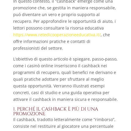
In questo contesto, il “cashback” emerge come una
promozione che, se gestita in maniera responsabile,
può diventare un vero e proprio supporto al
recupero. Per approfondire le opportunità di aiuto, i
lettori possono consultare la risorsa educativa
https://www.retedicooperazioneeducativa.it/
, che
offre informazioni pratiche e contatti di
professionisti del settore.
L’obiettivo di questo articolo è spiegare, passo‑passo,
come i casinò online inseriscono il cashback nei
programmi di recupero, quali benefici ne derivano e
quali pratiche adottare per sfruttare al meglio
questa opportunità. Verranno illustrati esempi
concreti, casi di studio e una guida operativa per
attivare il cashback in maniera sicura e responsabile.
1. PERCHÉ IL CASHBACK È PIÙ DI UNA
PROMOZIONE
Il cashback, tradotto letteralmente come “rimborso”,
consiste nel restituire al giocatore una percentuale