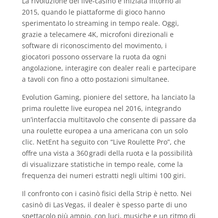
La rivoluzione dei live‑casino è iniziata intorno al
2015, quando le piattaforme di gioco hanno
sperimentato lo streaming in tempo reale. Oggi,
grazie a telecamere 4K, microfoni direzionali e
software di riconoscimento del movimento, i
giocatori possono osservare la ruota da ogni
angolazione, interagire con dealer reali e partecipare
a tavoli con fino a otto postazioni simultanee.
Evolution Gaming, pioniere del settore, ha lanciato la
prima roulette live europea nel 2016, integrando
un’interfaccia multitavolo che consente di passare da
una roulette europea a una americana con un solo
clic. NetEnt ha seguito con “Live Roulette Pro”, che
offre una vista a 360 gradi della ruota e la possibilità
di visualizzare statistiche in tempo reale, come la
frequenza dei numeri estratti negli ultimi 100 giri.
Il confronto con i casinò fisici della Strip è netto. Nei
casinò di Las Vegas, il dealer è spesso parte di uno
spettacolo più ampio, con luci, musiche e un ritmo di