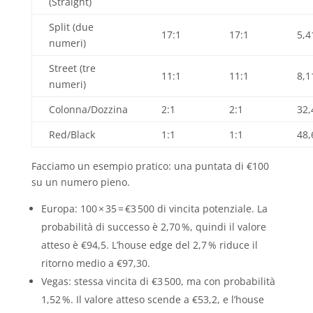
(Straight)
Split (due
17:1
17:1
5,4
numeri)
Street (tre
11:1
11:1
8,1
numeri)
Colonna/Dozzina
2:1
2:1
32,
Red/Black
1:1
1:1
48,
Facciamo un esempio pratico: una puntata di €100
su un numero pieno.
Europa: 100 × 35 = €3 500 di vincita potenziale. La
probabilità di successo è 2,70 %, quindi il valore
atteso è €94,5. L’house edge del 2,7 % riduce il
ritorno medio a €97,30.
Vegas: stessa vincita di €3 500, ma con probabilità
1,52 %. Il valore atteso scende a €53,2, e l’house