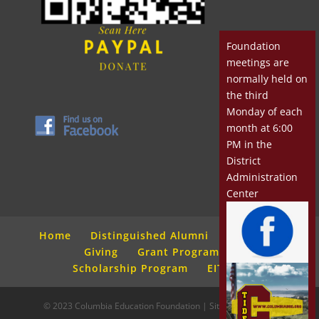
Foundation
meetings are
normally held on
the third
Monday of each
month at 6:00
PM in the
District
Administration
Center
Home
Distinguished Alumni
Events
Giving
Grant Program
Scholarship Program
EITC
© 2023 Columbia Education Foundation | Site Designed by