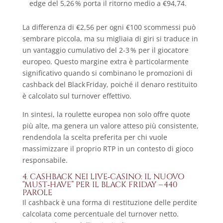
edge del 5,26 % porta il ritorno medio a €94,74.
La differenza di €2,56 per ogni €100 scommessi può
sembrare piccola, ma su migliaia di giri si traduce in
un vantaggio cumulativo del 2‑3 % per il giocatore
europeo. Questo margine extra è particolarmente
significativo quando si combinano le promozioni di
cashback del Black Friday, poiché il denaro restituito
è calcolato sul turnover effettivo.
In sintesi, la roulette europea non solo offre quote
più alte, ma genera un valore atteso più consistente,
rendendola la scelta preferita per chi vuole
massimizzare il proprio RTP in un contesto di gioco
responsabile.
4. CASHBACK NEI LIVE‑CASINO: IL NUOVO
“MUST‑HAVE” PER IL BLACK FRIDAY – 440
PAROLE
Il cashback è una forma di restituzione delle perdite
calcolata come percentuale del turnover netto.