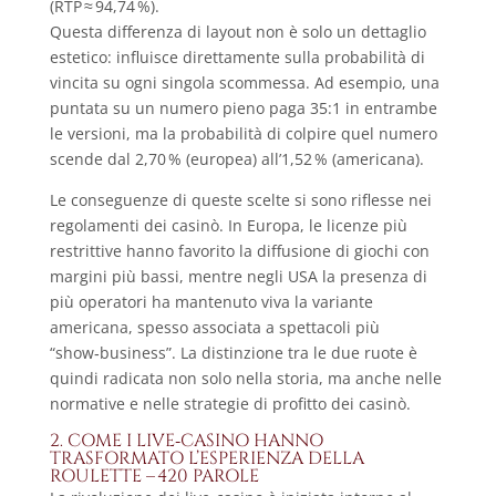
(RTP ≈ 94,74 %).
Questa differenza di layout non è solo un dettaglio
estetico: influisce direttamente sulla probabilità di
vincita su ogni singola scommessa. Ad esempio, una
puntata su un numero pieno paga 35:1 in entrambe
le versioni, ma la probabilità di colpire quel numero
scende dal 2,70 % (europea) all’1,52 % (americana).
Le conseguenze di queste scelte si sono riflesse nei
regolamenti dei casinò. In Europa, le licenze più
restrittive hanno favorito la diffusione di giochi con
margini più bassi, mentre negli USA la presenza di
più operatori ha mantenuto viva la variante
americana, spesso associata a spettacoli più
“show‑business”. La distinzione tra le due ruote è
quindi radicata non solo nella storia, ma anche nelle
normative e nelle strategie di profitto dei casinò.
2. COME I LIVE‑CASINO HANNO
TRASFORMATO L’ESPERIENZA DELLA
ROULETTE – 420 PAROLE