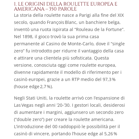
1. LE ORIGINI DELLA ROULETTE EUROPEA E
AMERICANA – 350 PAROLE
La storia della roulette nasce a Parigi alla fine del XIX
secolo, quando François Blanc, un banchiere belga,
inventò una ruota ispirata al “Rouleau de la Fortune”.
Nel 1898, il gioco trovò la sua prima casa
permanente al Casino de Monte‑Carlo, dove il “single
zero” fu introdotto per ridurre il vantaggio della casa
e attirare una clientela più sofisticata. Questa
versione, conosciuta oggi come roulette europea,
divenne rapidamente il modello di riferimento per i
casinò europei, grazie a un RTP medio del 97,3 %
(house edge 2,7 %).
Negli Stati Uniti, la roulette arrivò con l’espansione di
Las Vegas negli anni ’20‑’30. I gestori locali, desiderosi
di aumentare i margini, aggiunsero un secondo zero
(“double zero”) per creare la roulette americana.
L’introduzione del 00 raddoppiò le possibilità per il
casinò di vincere, portando l’house edge al 5,26 %