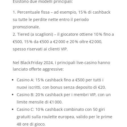
Esistono due modelli principali:
Percentuale fissa – ad esempio, 15 % di cashback
su tutte le perdite nette entro il periodo
promozionale.
Tiered (a scaglioni) – il giocatore ottiene 10 % fino a
€500, 15 % da €500 a €2 000 e 20 % oltre €2 000,
spesso riservati ai clienti VIP.
Nel Black Friday 2024, i principali live‑casino hanno
lanciato offerte aggressive:
Casino A: 15 % cashback fino a €500 per tutti i
nuovi iscritti, con bonus senza deposito di €20.
Casino B: 20 % cashback per i membri VIP, con un
limite mensile di €1 000.
Casino C: 10 % cashback combinato con 50 giri
gratuiti sulla roulette europea, valido per le prime
48 ore di gioco.