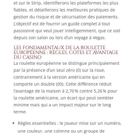
et sur le Strip, identifierons les plateformes les plus
fiables, et détaillerons les meilleures pratiques de
gestion du risque et de sécurisation des paiements.
L’objectif est de fournir un guide complet à tout
passionné qui veut jouer intelligemment, que ce soit
depuis son salon ou lors d’un voyage à Vegas.
LES FONDAMENTAUX DE LA ROULETTE
EUROPÉENNE : RÈGLES, COTES ET AVANTAGE
DU CASINO
La roulette européenne se distingue principalement
par la présence d’un seul zéro (0) sur la roue,
contrairement à la version américaine qui en
comporte un double (00). Cette différence réduit
l’avantage de la maison à 2,70 % contre 5,26 % pour
la roulette américaine, un écart qui peut sembler
minime mais qui a un impact majeur sur le long
terme.
Règles essentielles : le joueur mise sur un numéro,
une couleur, une colonne ou un groupe de