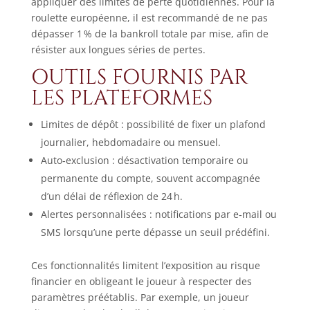
appliquer des limites de perte quotidiennes. Pour la
roulette européenne, il est recommandé de ne pas
dépasser 1 % de la bankroll totale par mise, afin de
résister aux longues séries de pertes.
OUTILS FOURNIS PAR
LES PLATEFORMES
Limites de dépôt : possibilité de fixer un plafond
journalier, hebdomadaire ou mensuel.
Auto‑exclusion : désactivation temporaire ou
permanente du compte, souvent accompagnée
d’un délai de réflexion de 24 h.
Alertes personnalisées : notifications par e‑mail ou
SMS lorsqu’une perte dépasse un seuil prédéfini.
Ces fonctionnalités limitent l’exposition au risque
financier en obligeant le joueur à respecter des
paramètres préétablis. Par exemple, un joueur