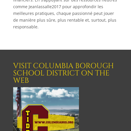
comme Jeanlassalle2017 pour approfondir les
meilleures pratiques, chaque passionné peut jouer
de manière plus sûre, plus rentable et, surtout, plus
responsable.
VISIT COLUMBIA BOROUGH
SCHOOL DISTRICT ON THE
WEB