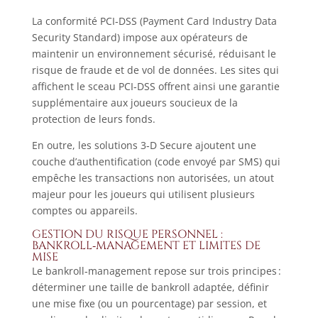
La conformité PCI‑DSS (Payment Card Industry Data
Security Standard) impose aux opérateurs de
maintenir un environnement sécurisé, réduisant le
risque de fraude et de vol de données. Les sites qui
affichent le sceau PCI‑DSS offrent ainsi une garantie
supplémentaire aux joueurs soucieux de la
protection de leurs fonds.
En outre, les solutions 3‑D Secure ajoutent une
couche d’authentification (code envoyé par SMS) qui
empêche les transactions non autorisées, un atout
majeur pour les joueurs qui utilisent plusieurs
comptes ou appareils.
GESTION DU RISQUE PERSONNEL :
BANKROLL‑MANAGEMENT ET LIMITES DE
MISE
Le bankroll‑management repose sur trois principes :
déterminer une taille de bankroll adaptée, définir
une mise fixe (ou un pourcentage) par session, et