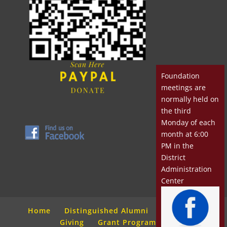
Foundation
meetings are
normally held on
the third
Monday of each
month at 6:00
PM in the
District
Administration
Center
Home
Distinguished Alumni
Events
Giving
Grant Program