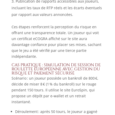
Publication de rapports accessibles aux joueurs,
incluant les taux de RTP réels et les écarts éventuels
par rapport aux valeurs annoncées.
Ces étapes renforcent la perception du risque en
offrant une transparence totale. Un joueur qui voit
un certificat eCOGRA affiché sur le site aura
davantage confiance pour placer ses mises, sachant
que le jeu a été vérifié par une tierce partie
indépendante.
CAS PRATIQUE : SIMULATION DE SESSION DE
ROULETTE EUROPÉENNE AVEC GESTION DU
RISQUE ET PAIEMENT SÉCURISÉ
Scénario : un joueur possède un bankroll de 800 €,
décide de miser 8 € (1 % du bankroll) sur le rouge
pendant 150 tours. Il utilise le site EuroSpin, qui
propose un dépôt par e‑wallet et un retrait
instantané.
Déroulement : après 50 tours, le joueur a gagné