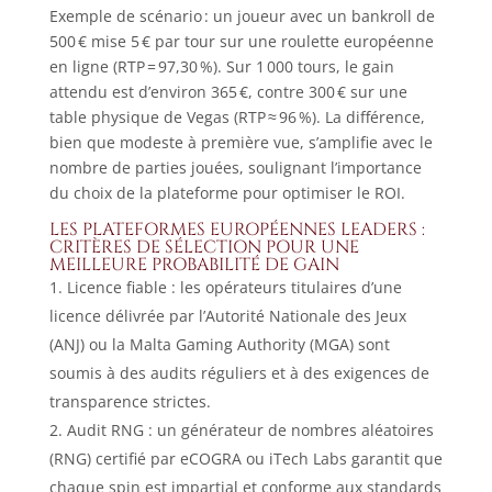
Exemple de scénario : un joueur avec un bankroll de
500 € mise 5 € par tour sur une roulette européenne
en ligne (RTP = 97,30 %). Sur 1 000 tours, le gain
attendu est d’environ 365 €, contre 300 € sur une
table physique de Vegas (RTP ≈ 96 %). La différence,
bien que modeste à première vue, s’amplifie avec le
nombre de parties jouées, soulignant l’importance
du choix de la plateforme pour optimiser le ROI.
LES PLATEFORMES EUROPÉENNES LEADERS :
CRITÈRES DE SÉLECTION POUR UNE
MEILLEURE PROBABILITÉ DE GAIN
Licence fiable : les opérateurs titulaires d’une
licence délivrée par l’Autorité Nationale des Jeux
(ANJ) ou la Malta Gaming Authority (MGA) sont
soumis à des audits réguliers et à des exigences de
transparence strictes.
Audit RNG : un générateur de nombres aléatoires
(RNG) certifié par eCOGRA ou iTech Labs garantit que
chaque spin est impartial et conforme aux standards