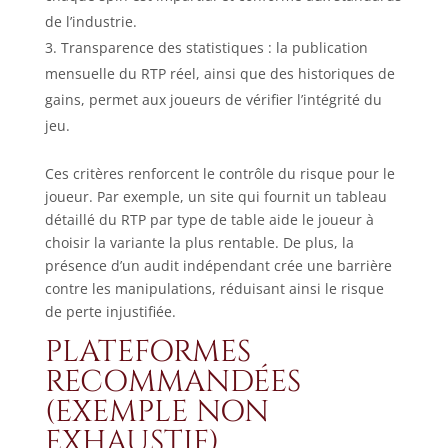
de l’industrie.
Transparence des statistiques : la publication
mensuelle du RTP réel, ainsi que des historiques de
gains, permet aux joueurs de vérifier l’intégrité du
jeu.
Ces critères renforcent le contrôle du risque pour le
joueur. Par exemple, un site qui fournit un tableau
détaillé du RTP par type de table aide le joueur à
choisir la variante la plus rentable. De plus, la
présence d’un audit indépendant crée une barrière
contre les manipulations, réduisant ainsi le risque
de perte injustifiée.
PLATEFORMES
RECOMMANDÉES
(EXEMPLE NON
EXHAUSTIF)