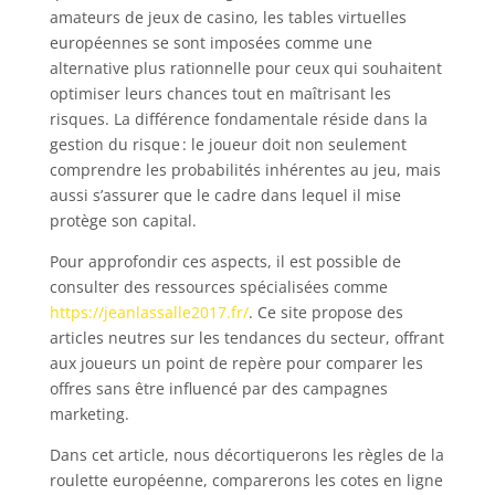
amateurs de jeux de casino, les tables virtuelles
européennes se sont imposées comme une
alternative plus rationnelle pour ceux qui souhaitent
optimiser leurs chances tout en maîtrisant les
risques. La différence fondamentale réside dans la
gestion du risque : le joueur doit non seulement
comprendre les probabilités inhérentes au jeu, mais
aussi s’assurer que le cadre dans lequel il mise
protège son capital.
Pour approfondir ces aspects, il est possible de
consulter des ressources spécialisées comme
https://jeanlassalle2017.fr/
. Ce site propose des
articles neutres sur les tendances du secteur, offrant
aux joueurs un point de repère pour comparer les
offres sans être influencé par des campagnes
marketing.
Dans cet article, nous décortiquerons les règles de la
roulette européenne, comparerons les cotes en ligne