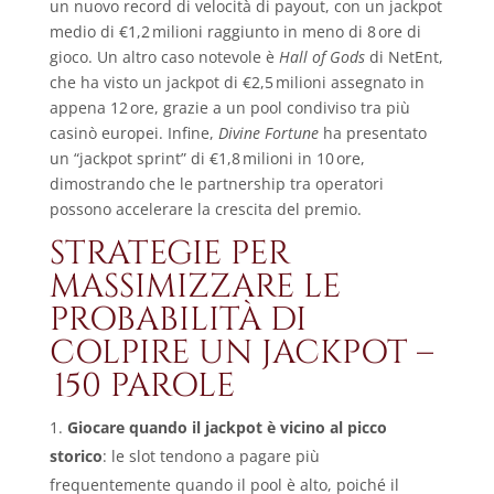
un nuovo record di velocità di payout, con un jackpot
medio di €1,2 milioni raggiunto in meno di 8 ore di
gioco. Un altro caso notevole è
Hall of Gods
di NetEnt,
che ha visto un jackpot di €2,5 milioni assegnato in
appena 12 ore, grazie a un pool condiviso tra più
casinò europei. Infine,
Divine Fortune
ha presentato
un “jackpot sprint” di €1,8 milioni in 10 ore,
dimostrando che le partnership tra operatori
possono accelerare la crescita del premio.
STRATEGIE PER
MASSIMIZZARE LE
PROBABILITÀ DI
COLPIRE UN JACKPOT –
150 PAROLE
Giocare quando il jackpot è vicino al picco
storico
: le slot tendono a pagare più
frequentemente quando il pool è alto, poiché il