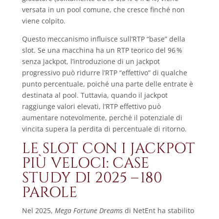
versata in un pool comune, che cresce finché non
viene colpito.
Questo meccanismo influisce sull’RTP “base” della
slot. Se una macchina ha un RTP teorico del 96 %
senza jackpot, l’introduzione di un jackpot
progressivo può ridurre l’RTP “effettivo” di qualche
punto percentuale, poiché una parte delle entrate è
destinata al pool. Tuttavia, quando il jackpot
raggiunge valori elevati, l’RTP effettivo può
aumentare notevolmente, perché il potenziale di
vincita supera la perdita di percentuale di ritorno.
LE SLOT CON I JACKPOT
PIÙ VELOCI: CASE
STUDY DI 2025 – 180
PAROLE
Nel 2025,
Mega Fortune Dreams
di NetEnt ha stabilito