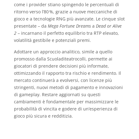
come i provider stiano spingendo le percentuali di
ritorno verso l’80 %, grazie a nuove meccaniche di
gioco e a tecnologie RNG più avanzate. Le cinque slot
presentate – da
Mega Fortune Dreams
a
Dead or Alive
2
– incarnano il perfetto equilibrio tra RTP elevato,
volatilità gestibile e potenziali premi.
Adottare un approccio analitico, simile a quello
promosso dalla Scuoladiteatrocolli, permette ai
giocatori di prendere decisioni più informate,
ottimizzando il rapporto tra rischio e rendimento. Il
mercato continuerà a evolversi, con licenze più
stringenti, nuovi metodi di pagamento e innovazioni
di gameplay. Restare aggiornati su questi
cambiamenti è fondamentale per massimizzare le
probabilità di vincita e godere di un’esperienza di
gioco più sicura e redditizia.