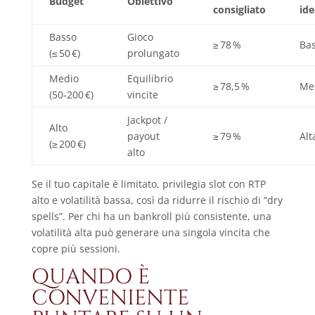
Budget
Obiettivo
consigliato
ide
Basso
Gioco
≥ 78 %
Ba
(≤ 50 €)
prolungato
Medio
Equilibrio
≥ 78,5 %
Me
(50‑200 €)
vincite
Jackpot /
Alto
payout
≥ 79 %
Alt
(≥ 200 €)
alto
Se il tuo capitale è limitato, privilegia slot con RTP
alto e volatilità bassa, così da ridurre il rischio di “dry
spells”. Per chi ha un bankroll più consistente, una
volatilità alta può generare una singola vincita che
copre più sessioni.
QUANDO È
CONVENIENTE