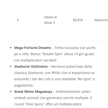
Dead or
5
96,8 %
Nessun
Alive 2
Mega Fortune Dreams
– Tema lussuoso con yacht,
jet e ville. Bonus “Dream Spin” attiva 10 giri gratis
con moltiplicatori variabili.
Starburst XXXtreme
– Versione potenziata della
classica Starburst, con Wilds che si espandono su
entrambi i lati dei rulli e una modalità “Re‑Spin” a
pagamento.
Great Rhino Megaways
– Ambientazione safari,
simboli animali che generano vincite multiple. Il
round “Free Spins” offre un moltiplicatore