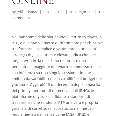
ONLINE
by
jeffbausman
|
Feb 11, 2026
|
Uncategorized
|
0
comments
Nel panorama delle slot online il Return to Player, o
RTP, è diventato il metro di riferimento per chi vuole
trasformare il semplice divertimento in una vera
strategia di gioco. Un RTP elevato indica che, nel
lungo periodo, la macchina restituisce una
percentuale maggiore di denaro scommesso, ma la
sua influenza su una singola sessione rimane
limitata da variabili come la volatilità e il budget del
giocatore. Oggi, più di un decennio dopo la nascita
dei primi generatori di numeri casuali (RNG), le
piattaforme di gioco si affidano a standard di
trasparenza che rendono l’RTP una vera e propria
garanzia di correttezza, soprattutto nei mercati
regolamentati da licenze come MGA, UKGC e