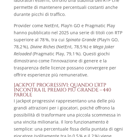
laboratori esterni, offrono una stabilità dell’RTP che
permette di mantenere percentuali costanti anche
durante picchi di traffico.
Provider come NetEnt, Play’n GO e Pragmatic Play
hanno pubblicato nel 2025 una serie di titoli con RTP
superiore al 78 %, tra cui
Spinata Grande
(Play’n GO,
78,2 %),
Divine Riches
(NetEnt, 78,5 %) e
Mega Joker
Reloaded
(Pragmatic Play, 79,1 %). Questi giochi
dimostrano come l’innovazione di genere e la
trasparenza delle licenze possano convergere per
offrire esperienze più remunerative.
JACKPOT PROGRESSIVI: QUANDO L’RTP
INCONTRA IL PREMIO PIÙ GRANDE – 440
PAROLE
I jackpot progressivi rappresentano una delle più
grandi attrazioni per i giocatori, poiché offrono la
possibilità di trasformare una piccola scommessa in
una vincita milionaria. Il loro funzionamento è
semplice: una percentuale fissa della puntata di ogni
giocatore (solitamente tra lo 0,5 % e il 2 %) viene