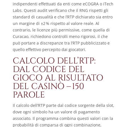
indipendenti effettuati da enti come eCOGRA o iTech
Labs. Questi audit verificano che il RNG rispetti gli
standard di casualità e che l’RTP dichiarato sia entro
un margine di ±2 % rispetto al valore reale. Al
contrario, le licenze più permissive, come quella di
Curacao, richiedono controlli meno rigorosi, il che
può portare a discrepanze tra l’RTP pubblicizzato e
quello effettivo percepito dai giocatori.
CALCOLO DELL’RTP:
DAL CODICE DEL
GIOCO AL RISULTATO
DEL CASINÒ – 150
PAROLE
Il calcolo dell’RTP parte dal codice sorgente della slot,
dove ogni simbolo ha un valore di pagamento
associato. Il programma combina questi valori con la
probabilità di comparsa di ogni combinazione,