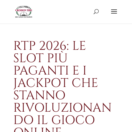
RTP 2026: LE
SLOT PIÙ
PAGANTI E I
JACKPOT CHE
STANNO
RIVOLUZIONAN
DO IL GIOCO