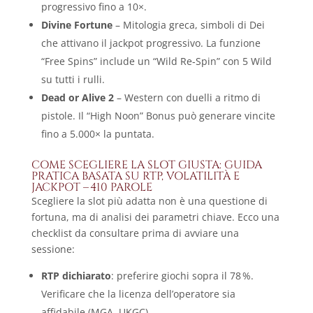
progressivo fino a 10×.
Divine Fortune
– Mitologia greca, simboli di Dei
che attivano il jackpot progressivo. La funzione
“Free Spins” include un “Wild Re‑Spin” con 5 Wild
su tutti i rulli.
Dead or Alive 2
– Western con duelli a ritmo di
pistole. Il “High Noon” Bonus può generare vincite
fino a 5.000× la puntata.
COME SCEGLIERE LA SLOT GIUSTA: GUIDA
PRATICA BASATA SU RTP, VOLATILITÀ E
JACKPOT – 410 PAROLE
Scegliere la slot più adatta non è una questione di
fortuna, ma di analisi dei parametri chiave. Ecco una
checklist da consultare prima di avviare una
sessione:
RTP dichiarato
: preferire giochi sopra il 78 %.
Verificare che la licenza dell’operatore sia
affidabile (MGA, UKGC).