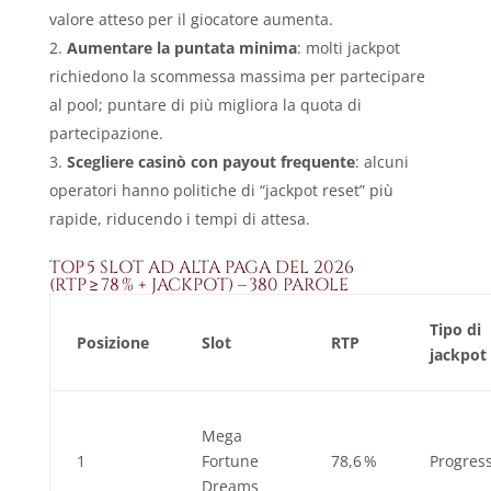
valore atteso per il giocatore aumenta.
Aumentare la puntata minima
: molti jackpot
richiedono la scommessa massima per partecipare
al pool; puntare di più migliora la quota di
partecipazione.
Scegliere casinò con payout frequente
: alcuni
operatori hanno politiche di “jackpot reset” più
rapide, riducendo i tempi di attesa.
TOP 5 SLOT AD ALTA PAGA DEL 2026
(RTP ≥ 78 % + JACKPOT) – 380 PAROLE
Tipo di
Posizione
Slot
RTP
jackpot
Mega
1
Fortune
78,6 %
Progress
Dreams