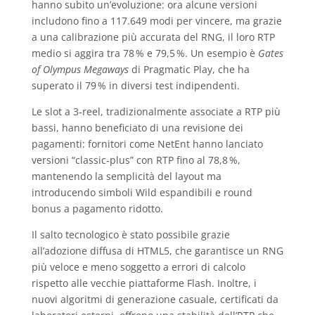
hanno subito un’evoluzione: ora alcune versioni
includono fino a 117.649 modi per vincere, ma grazie
a una calibrazione più accurata del RNG, il loro RTP
medio si aggira tra 78 % e 79,5 %. Un esempio è
Gates
of Olympus Megaways
di Pragmatic Play, che ha
superato il 79 % in diversi test indipendenti.
Le slot a 3‑reel, tradizionalmente associate a RTP più
bassi, hanno beneficiato di una revisione dei
pagamenti: fornitori come NetEnt hanno lanciato
versioni “classic‑plus” con RTP fino al 78,8 %,
mantenendo la semplicità del layout ma
introducendo simboli Wild espandibili e round
bonus a pagamento ridotto.
Il salto tecnologico è stato possibile grazie
all’adozione diffusa di HTML5, che garantisce un RNG
più veloce e meno soggetto a errori di calcolo
rispetto alle vecchie piattaforme Flash. Inoltre, i
nuovi algoritmi di generazione casuale, certificati da