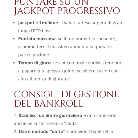
PUNTARE SU UN
JACKPOT PROGRESSIVO
Jackpot ≥ 1 milione
: il valore atteso supera di gran
lunga l’RTP base.
Puntata massima
: se il tuo budget lo consente,
scommettere il massimo aumenta la quota di
partecipazione.
Tempo di gioco
: le slot con pool condivisi tendono
a pagare più spesso, quindi scegliere casinò con
alta affluenza di giocatori.
CONSIGLI DI GESTIONE
DEL BANKROLL
Stabilisci un limite giornaliero
e non superarlo,
anche se la slot sembra “calda”.
Usa il metodo “unità”
: suddividi il bankroll in