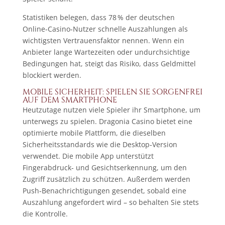
Statistiken belegen, dass 78 % der deutschen
Online‑Casino‑Nutzer schnelle Auszahlungen als
wichtigsten Vertrauensfaktor nennen. Wenn ein
Anbieter lange Wartezeiten oder undurchsichtige
Bedingungen hat, steigt das Risiko, dass Geldmittel
blockiert werden.
MOBILE SICHERHEIT: SPIELEN SIE SORGENFREI
AUF DEM SMARTPHONE
Heutzutage nutzen viele Spieler ihr Smartphone, um
unterwegs zu spielen. Dragoni­a Casino bietet eine
optimierte mobile Plattform, die dieselben
Sicherheitsstandards wie die Desktop‑Version
verwendet. Die mobile App unterstützt
Fingerabdruck‑ und Gesichtserkennung, um den
Zugriff zusätzlich zu schützen. Außerdem werden
Push‑Benachrichtigungen gesendet, sobald eine
Auszahlung angefordert wird – so behalten Sie stets
die Kontrolle.