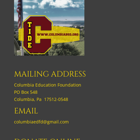
MAILING ADDRESS
Columbia Education Foundation
PO Box 548
Columbia, Pa 17512-0548
EMAIL
columbiaedfd@gmail.com