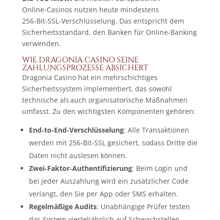
Online‑Casinos nutzen heute mindestens
256‑Bit‑SSL‑Verschlüsselung. Das entspricht dem
Sicherheitsstandard, den Banken für Online‑Banking
verwenden.
WIE DRAGONIA CASINO SEINE
ZAHLUNGSPROZESSE ABSICHERT
Dragonia Casino hat ein mehrschichtiges
Sicherheitssystem implementiert, das sowohl
technische als auch organisatorische Maßnahmen
umfasst. Zu den wichtigsten Komponenten gehören:
End‑to‑End‑Verschlüsselung
: Alle Transaktionen
werden mit 256‑Bit‑SSL gesichert, sodass Dritte die
Daten nicht auslesen können.
Zwei‑Faktor‑Authentifizierung
: Beim Login und
bei jeder Auszahlung wird ein zusätzlicher Code
verlangt, den Sie per App oder SMS erhalten.
Regelmäßige Audits
: Unabhängige Prüfer testen
das System vierteljährlich auf Schwachstellen.