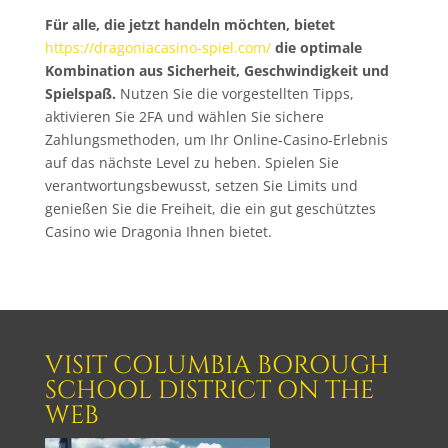
Für alle, die jetzt handeln möchten, bietet
https://dragoniacasino-spiel.com/
die optimale
Kombination aus Sicherheit, Geschwindigkeit und
Spielspaß.
Nutzen Sie die vorgestellten Tipps,
aktivieren Sie 2FA und wählen Sie sichere
Zahlungsmethoden, um Ihr Online‑Casino‑Erlebnis
auf das nächste Level zu heben. Spielen Sie
verantwortungsbewusst, setzen Sie Limits und
genießen Sie die Freiheit, die ein gut geschütztes
Casino wie Dragonia Ihnen bietet.
VISIT COLUMBIA BOROUGH
SCHOOL DISTRICT ON THE
WEB