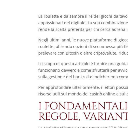
La roulette è da sempre il re dei giochi da tavol
appassionati del digitale. La sua combinazione
rende la scelta preferita per chi cerca adrenali
Negli ultimi anni, le nuove piattaforme di gioco
roulette, offrendo opzioni di scommessa più fless
prelevare con Bitcoin o altre criptovalute, ri
Lo scopo di questo articolo è fornire una guida 
funzionano davvero e come sfruttarli per avvici
sulla gestione del bankroll e indicheremo come s
Per approfondire ulteriormente, i lettori poss
risorse utili sul mondo dei casinò online e sull
I FONDAMENTALI
REGOLE, VARIANT
La roulette si basa su una ruota con 37 o 38 c