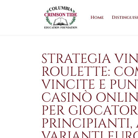
Home
Distinguis
STRATEGIA VI
ROULETTE: CO
VINCITE E PUN
CASINÒ ONLIN
PER GIOCATORI
PRINCIPIANTI,
VARIANTI EURO