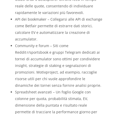
reale delle quote, consentendo di individuare
rapidamente le variazioni più favorevoli.
API dei bookmaker – Collegarsi alle API di exchange
come Betfair permette di estrarre dati storici,
calcolare EV e automatizzare la creazione di
accumulator.
Community e forum – Siti come
Reddit r/sportsbook e gruppi Telegram dedicati ai
tornei di accumulator sono ottimi per condividere
insight, strategie di staking e segnalazioni di
promozioni. Motivproject, ad esempio, raccoglie
risorse utili per chi vuole approfondire le
dinamiche dei tornei senza fornire analisi proprie.
Spreadsheet avanzati – Un foglio Google con
colonne per quota, probabilità stimata, EV,
dimensione della puntata e risultato reale
permette di tracciare la performance giorno per