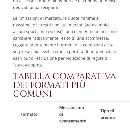
ha accesso a quote più generose e a bonus di “boost”
dedicati ai partecipanti.
Le limitazioni di mercato, le quote minime e
massime, e le restrizioni sui mercati (ad esempio,
alcuni sport sono esclusi) sono elementi che possono
cambiare radicalmente l’esito di una scommessa.
Leggere attentamente i termini e le condizioni evita
sorprese spiacevoli, come la perdita di un potenziale
cash‑out o l’esclusione per violazione di regole di
“stake‑capping”.
TABELLA COMPARATIVA
DEI FORMATI PIÙ
COMUNI
Meccanismo
Tipo di
Formato
di
premio
avanzamento