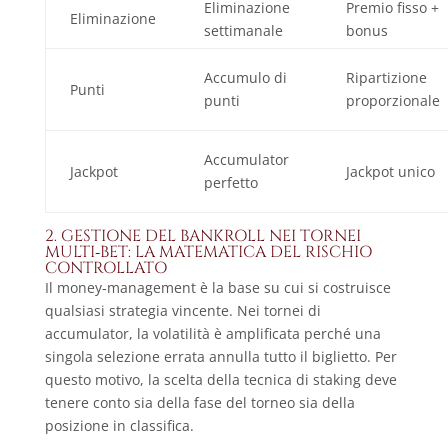
Eliminazione
Premio fisso +
Eliminazione
settimanale
bonus
Accumulo di
Ripartizione
Punti
punti
proporzionale
Accumulator
Jackpot
Jackpot unico
perfetto
2. GESTIONE DEL BANKROLL NEI TORNEI
MULTI‑BET: LA MATEMATICA DEL RISCHIO
CONTROLLATO
Il money‑management è la base su cui si costruisce
qualsiasi strategia vincente. Nei tornei di
accumulator, la volatilità è amplificata perché una
singola selezione errata annulla tutto il biglietto. Per
questo motivo, la scelta della tecnica di staking deve
tenere conto sia della fase del torneo sia della
posizione in classifica.