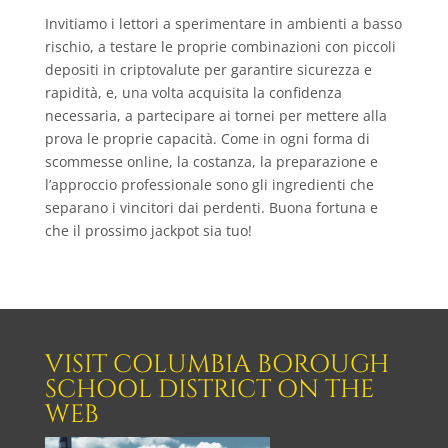
Invitiamo i lettori a sperimentare in ambienti a basso
rischio, a testare le proprie combinazioni con piccoli
depositi in criptovalute per garantire sicurezza e
rapidità, e, una volta acquisita la confidenza
necessaria, a partecipare ai tornei per mettere alla
prova le proprie capacità. Come in ogni forma di
scommesse online, la costanza, la preparazione e
l’approccio professionale sono gli ingredienti che
separano i vincitori dai perdenti. Buona fortuna e
che il prossimo jackpot sia tuo!
VISIT COLUMBIA BOROUGH
SCHOOL DISTRICT ON THE
WEB