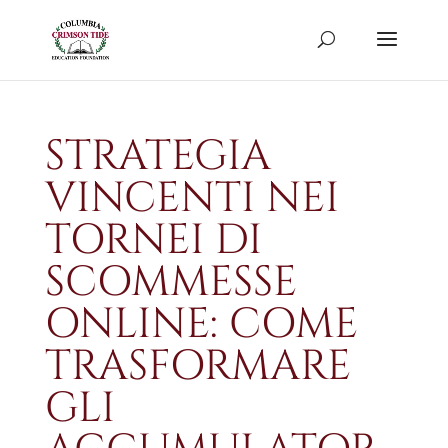
STRATEGIA
VINCENTI NEI
TORNEI DI
SCOMMESSE
ONLINE: COME
TRASFORMARE
GLI