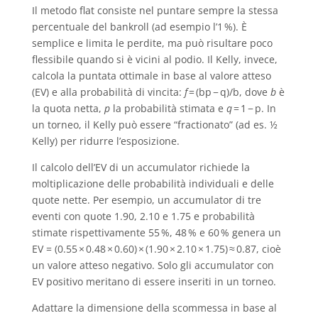
Il metodo flat consiste nel puntare sempre la stessa
percentuale del bankroll (ad esempio l’1 %). È
semplice e limita le perdite, ma può risultare poco
flessibile quando si è vicini al podio. Il Kelly, invece,
calcola la puntata ottimale in base al valore atteso
(EV) e alla probabilità di vincita:
f
= (bp − q)/b, dove
b
è
la quota netta,
p
la probabilità stimata e
q
= 1 − p. In
un torneo, il Kelly può essere “fractionato” (ad es. ½
Kelly) per ridurre l’esposizione.
Il calcolo dell’EV di un accumulator richiede la
moltiplicazione delle probabilità individuali e delle
quote nette. Per esempio, un accumulator di tre
eventi con quote 1.90, 2.10 e 1.75 e probabilità
stimate rispettivamente 55 %, 48 % e 60 % genera un
EV = (0.55 × 0.48 × 0.60) × (1.90 × 2.10 × 1.75) ≈ 0.87, cioè
un valore atteso negativo. Solo gli accumulator con
EV positivo meritano di essere inseriti in un torneo.
Adattare la dimensione della scommessa in base al