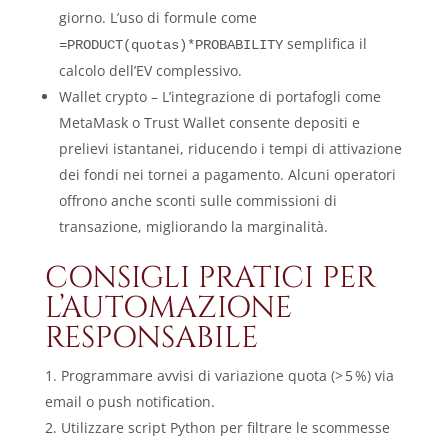
giorno. L’uso di formule come
semplifica il
=PRODUCT(quotas)*PROBABILITY
calcolo dell’EV complessivo.
Wallet crypto – L’integrazione di portafogli come
MetaMask o Trust Wallet consente depositi e
prelievi istantanei, riducendo i tempi di attivazione
dei fondi nei tornei a pagamento. Alcuni operatori
offrono anche sconti sulle commissioni di
transazione, migliorando la marginalità.
CONSIGLI PRATICI PER
L’AUTOMAZIONE
RESPONSABILE
Programmare avvisi di variazione quota (> 5 %) via
email o push notification.
Utilizzare script Python per filtrare le scommesse