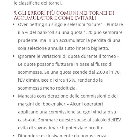
le classifiche dei tornei.
5. GLI ERRORI PIÙ COMUNI NEI TORNEI DI
ACCUMULATOR E COME EVITARLI
Over‑betting su singole selezioni “sicure” – Puntare
il 5 % del bankroll su una quota 1.20 può sembrare
prudente, ma in un accumulator la perdita di una
sola selezione annulla tutto l’intero biglietto.
Ignorare le variazioni di quota durante il torneo –
Le quote possono fluttuare in base al flusso di
scommesse. Se una quota scende dal 2.00 al 1.70,
l’EV diminuisce di circa 15 %, rendendo la
scommessa meno redditizia.
Mancata considerazione delle commissioni e dei
margini dei bookmaker – Alcuni operatori
applicano una commissione su ogni vincita o su
cash‑out. Sommare queste spese al calcolo dell’EV
evita di sovrastimare il potenziale profitto.
Dipendere esclusivamente da bonus senza