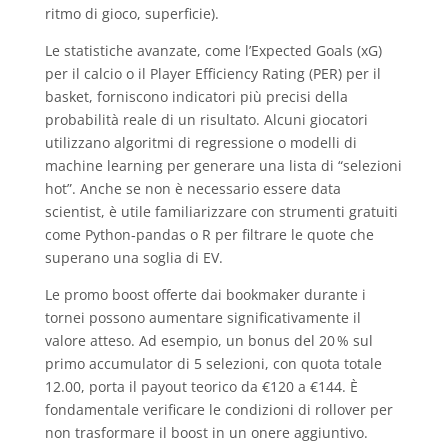
ritmo di gioco, superficie).
Le statistiche avanzate, come l’Expected Goals (xG)
per il calcio o il Player Efficiency Rating (PER) per il
basket, forniscono indicatori più precisi della
probabilità reale di un risultato. Alcuni giocatori
utilizzano algoritmi di regressione o modelli di
machine learning per generare una lista di “selezioni
hot”. Anche se non è necessario essere data
scientist, è utile familiarizzare con strumenti gratuiti
come Python‑pandas o R per filtrare le quote che
superano una soglia di EV.
Le promo boost offerte dai bookmaker durante i
tornei possono aumentare significativamente il
valore atteso. Ad esempio, un bonus del 20 % sul
primo accumulator di 5 selezioni, con quota totale
12.00, porta il payout teorico da €120 a €144. È
fondamentale verificare le condizioni di rollover per
non trasformare il boost in un onere aggiuntivo.