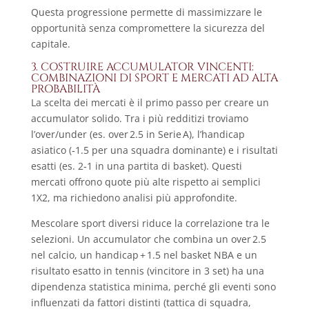
Questa progressione permette di massimizzare le
opportunità senza compromettere la sicurezza del
capitale.
3. COSTRUIRE ACCUMULATOR VINCENTI:
COMBINAZIONI DI SPORT E MERCATI AD ALTA
PROBABILITÀ
La scelta dei mercati è il primo passo per creare un
accumulator solido. Tra i più redditizi troviamo
l’over/under (es. over 2.5 in Serie A), l’handicap
asiatico (‑1.5 per una squadra dominante) e i risultati
esatti (es. 2‑1 in una partita di basket). Questi
mercati offrono quote più alte rispetto ai semplici
1X2, ma richiedono analisi più approfondite.
Mescolare sport diversi riduce la correlazione tra le
selezioni. Un accumulator che combina un over 2.5
nel calcio, un handicap + 1.5 nel basket NBA e un
risultato esatto in tennis (vincitore in 3 set) ha una
dipendenza statistica minima, perché gli eventi sono
influenzati da fattori distinti (tattica di squadra,