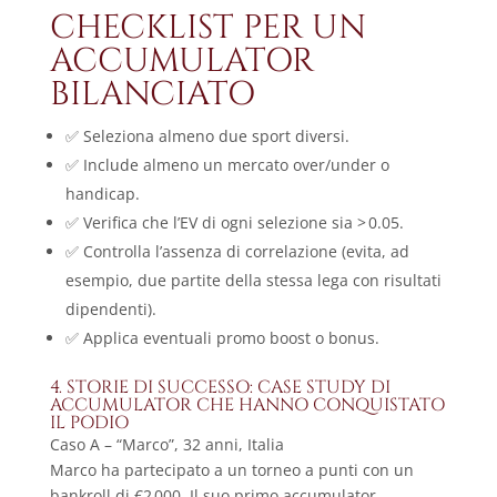
CHECKLIST PER UN
ACCUMULATOR
BILANCIATO
✅ Seleziona almeno due sport diversi.
✅ Include almeno un mercato over/under o
handicap.
✅ Verifica che l’EV di ogni selezione sia > 0.05.
✅ Controlla l’assenza di correlazione (evita, ad
esempio, due partite della stessa lega con risultati
dipendenti).
✅ Applica eventuali promo boost o bonus.
4. STORIE DI SUCCESSO: CASE STUDY DI
ACCUMULATOR CHE HANNO CONQUISTATO
IL PODIO
Caso A – “Marco”, 32 anni, Italia
Marco ha partecipato a un torneo a punti con un
bankroll di €2 000. Il suo primo accumulator