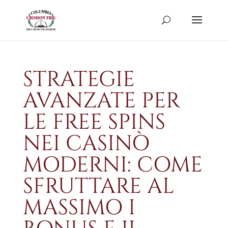
STRATEGIE
AVANZATE PER
LE FREE SPINS
NEI CASINÒ
MODERNI: COME
SFRUTTARE AL
MASSIMO I