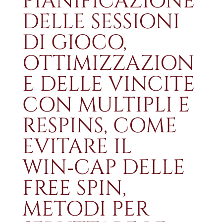
PIANIFICAZIONE
DELLE SESSIONI
DI GIOCO,
OTTIMIZZAZION
E DELLE VINCITE
CON MULTIPLI E
RESPINS, COME
EVITARE IL
WIN‑CAP DELLE
FREE SPIN,
METODI PER