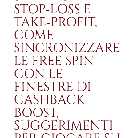
STOP‑LOSS E
TAKE‑PROFIT,
COME
SINCRONIZZARE
LE FREE SPIN
CON LE
FINESTRE DI
CASHBACK
BOOST,
SUGGERIMENTI