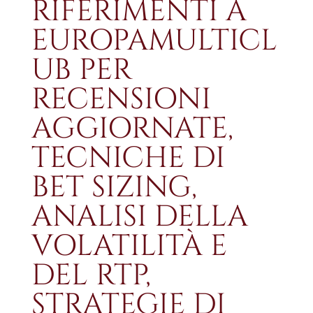
RIFERIMENTI A
EUROPAMULTICL
UB PER
RECENSIONI
AGGIORNATE,
TECNICHE DI
BET SIZING,
ANALISI DELLA
VOLATILITÀ E
DEL RTP,
STRATEGIE DI