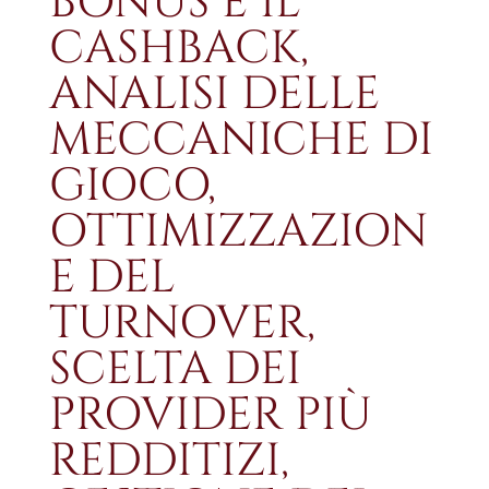
BONUS E IL
CASHBACK,
ANALISI DELLE
MECCANICHE DI
GIOCO,
OTTIMIZZAZION
E DEL
TURNOVER,
SCELTA DEI
PROVIDER PIÙ
REDDITIZI,