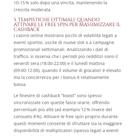
10‑15 % solo dopo una vincita, mantenendo la
crescita moderata.
5. TEMPISTICHE OTTIMALI: QUANDO
ATTIVARE LE FREE SPIN PER MASSIMIZZARE IL
CASHBACK
I casinò online mostrano picchi di volatilità legati a
eventi sportivi, uscite di nuove slot o a campagne
promozionali settimanali. Analizzando i dati di
traffico, si osserva che i periodi più redditizi sono il
venerdì sera (18:00‑22:00) e il lunedì mattina
(09:00‑12:00), quando il volume di giocatori è elevato
ma la concorrenza per i bonus è relativamente
bassa.
Le finestre di cashback “boost” sono spesso
sincronizzate con queste fasce orarie, offrendo
percentuali più alte (ad esempio 12 % invece del
consueto 8 %). Attivare le free spin proprio durante
questi momenti consente di sfruttare sia la maggiore
disponibilità di moltiplicatori (spesso legati a eventi