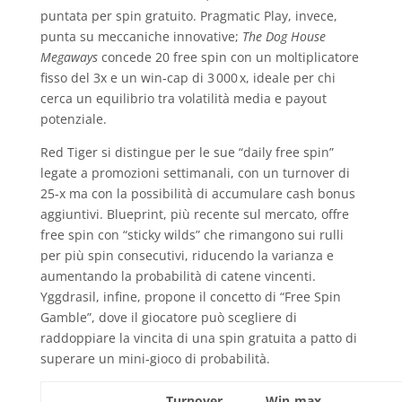
puntata per spin gratuito. Pragmatic Play, invece,
punta su meccaniche innovative;
The Dog House
Megaways
concede 20 free spin con un moltiplicatore
fisso del 3x e un win‑cap di 3 000 x, ideale per chi
cerca un equilibrio tra volatilità media e payout
potenziale.
Red Tiger si distingue per le sue “daily free spin”
legate a promozioni settimanali, con un turnover di
25‑x ma con la possibilità di accumulare cash bonus
aggiuntivi. Blueprint, più recente sul mercato, offre
free spin con “sticky wilds” che rimangono sui rulli
per più spin consecutivi, riducendo la varianza e
aumentando la probabilità di catene vincenti.
Yggdrasil, infine, propone il concetto di “Free Spin
Gamble”, dove il giocatore può scegliere di
raddoppiare la vincita di una spin gratuita a patto di
superare un mini‑gioco di probabilità.
Turnover
Win‑max