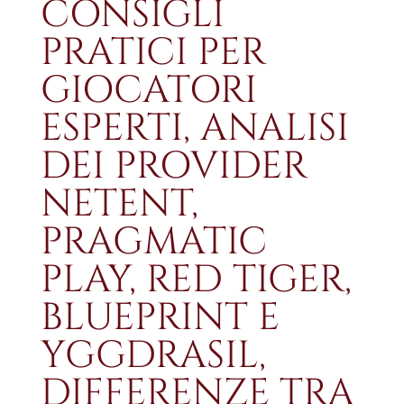
CONSIGLI
PRATICI PER
GIOCATORI
ESPERTI, ANALISI
DEI PROVIDER
NETENT,
PRAGMATIC
PLAY, RED TIGER,
BLUEPRINT E
YGGDRASIL,
DIFFERENZE TRA