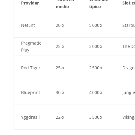
Provider
Slot c
medio
tipico
NetEnt
20‑x
5 000 x
Starb
Pragmatic
25‑x
3 000 x
The D
Play
Red Tiger
25‑x
2 500 x
Dragon
Blueprint
30‑x
4 000 x
Jungle
Yggdrasil
22‑x
3 500 x
Viking