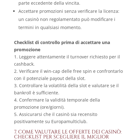
parte eccedente della vincita.
Accettare promozioni senza verificare la licenza:
un casinò non regolamentato può modificare i
termini in qualsiasi momento.
Checklist di controllo prima di accettare una
promozione
1. Leggere attentamente il turnover richiesto per il
cashback.
2. Verificare il win‑cap delle free spin e confrontarlo
con il potenziale payout della slot.
3. Controllare la volatilità della slot e valutare se il
bankroll è sufficiente.
4. Confermare la validità temporale della
promozione (ore/giorni).
5. Assicurarsi che il casinò sia recensito
positivamente su Europamulticlub.
7. COME VALUTARE LE OFFERTE DEI CASINÒ:
CHECKLIST PER SCEGLIERE IL MIGLIOR