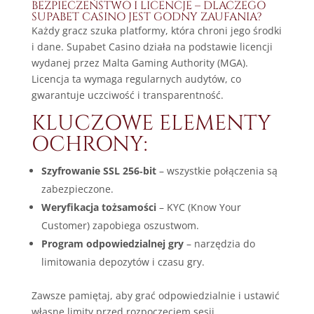
BEZPIECZEŃSTWO I LICENCJE – DLACZEGO
SUPABET CASINO JEST GODNY ZAUFANIA?
Każdy gracz szuka platformy, która chroni jego środki
i dane. Supabet Casino działa na podstawie licencji
wydanej przez Malta Gaming Authority (MGA).
Licencja ta wymaga regularnych audytów, co
gwarantuje uczciwość i transparentność.
KLUCZOWE ELEMENTY
OCHRONY:
Szyfrowanie SSL 256‑bit
– wszystkie połączenia są
zabezpieczone.
Weryfikacja tożsamości
– KYC (Know Your
Customer) zapobiega oszustwom.
Program odpowiedzialnej gry
– narzędzia do
limitowania depozytów i czasu gry.
Zawsze pamiętaj, aby grać odpowiedzialnie i ustawić
własne limity przed rozpoczęciem sesji.