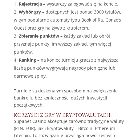
Rejestracja
– wystarczy zalogować się na koncie.
Wybór gry
– dostępnych jest ponad 3000 tytułów,
w tym popularne automaty typu Book of Ra, Gonzo’s
Quest oraz gry na żywo z krupierem.
Zbieranie punktów
– każdy zakład lub obrót
przyznaje punkty. Im wyższy zakład, tym więcej
punktów.
Ranking
– na koniec turnieju gracze z najwyższą
liczbą punktów wygrywają nagrody pieniężne lub
darmowe spiny.
Turnieje są doskonałym sposobem na zwiększenie
bankrollu bez konieczności dużych inwestycji
początkowych.
KORZYŚCI Z GRY W KRYPTOWALUTACH
Supabet Casino akceptuje zarówno tradycyjne waluty
(PLN, EUR), jak i kryptowaluty – Bitcoin, Ethereum i
Litecoin. To rozwiązanie przyciąga nowoczesnych