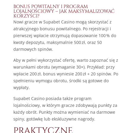
BONUS POWITALNY I PROGRAM
LOJALNOŚCIOWY – JAK MAKSYMALIZOWAĆ
KORZYŚCI?
Nowi gracze w Supabet Casino mogą skorzystać z
atrakcyjnego bonusu powitalnego. Po rejestracji i
pierwszej wpłacie otrzymują dopasowanie 100 % do
kwoty depozytu, maksymalnie 500 zł, oraz 50
darmowych spinów.
Aby w pełni wykorzystać ofertę, warto zapoznać się z
warunkami obrotu (wymaganie 30×). Przykład: przy
wpłacie 200 zł, bonus wyniesie 200 zł + 20 spinów. Po
spełnieniu wymogu obrotu, środki są gotowe do
wypłaty.
Supabet Casino posiada także program
lojalnościowy, w którym gracze zdobywają punkty za
każdy obrót. Punkty można wymieniać na darmowe
spiny, gotówkę lub ekskluzywne nagrody.
PRAKTYCZNE