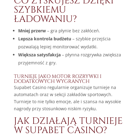
CO ZYSKUJESZ DZIĘKI
SZYBKIEMU
ŁADOWANIU?
Mniej przerw
– gra płynie bez zakłóceń.
Lepsza kontrola budżetu
– szybkie przejścia
pozwalają lepiej monitorować wydatki.
Większa satysfakcja
– płynna rozgrywka zwiększa
przyjemność z gry.
TURNIEJE JAKO MOTOR ROZRYWKI I
DODATKOWYCH WYGRANYCH
Supabet Casino regularnie organizuje turnieje na
automatach oraz w sekcji zakładów sportowych.
Turnieje to nie tylko emocje, ale i szansa na wysokie
nagrody przy stosunkowo niskim ryzyku.
JAK DZIAŁAJĄ TURNIEJE
W SUPABET CASINO?