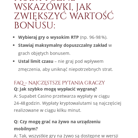
WSKAZÓWKI, JAK
ZWIĘKSZYĆ WARTOŚĆ
BONUSU:
Wybieraj gry o wysokim RTP
(np. 96‑98 %).
Stawiaj maksymalny dopuszczalny zakład
w
grach objętych bonusem.
Ustal limit czasu
– nie graj pod wpływem
zmęczenia, aby uniknąć niepotrzebnych strat.
FAQ – NAJCZĘSTSZE PYTANIA GRACZY
Q: Jak szybko mogę wypłacić wygraną?
A: Supabet Casino przetwarza wypłaty w ciągu
24‑48 godzin. Wypłaty kryptowalutami są najczęściej
realizowane w ciągu kilku minut.
Q: Czy mogę grać na żywo na urządzeniu
mobilnym?
A: Tak, wszystkie gry na żywo są dostępne w wersji