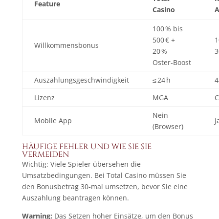
Feature
Casino
100 % bis
500 € +
1
Willkommensbonus
20 %
3
Oster‑Boost
Auszahlungsgeschwindigkeit
≤ 24 h
4
Lizenz
MGA
C
Nein
Mobile App
J
(Browser)
HÄUFIGE FEHLER UND WIE SIE SIE
VERMEIDEN
Wichtig: Viele Spieler übersehen die
Umsatzbedingungen. Bei Total Casino müssen Sie
den Bonusbetrag 30‑mal umsetzen, bevor Sie eine
Auszahlung beantragen können.
Warning:
Das Setzen hoher Einsätze, um den Bonus