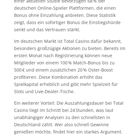
einer aktuellen Studie bevorzugen 68 % der
deutschen Online‑Spieler Plattformen, die einen
Bonus ohne Einzahlung anbieten. Diese Statistik
zeigt, dass ein sofortiger Bonus die Einstiegshürde
senkt und das Vertrauen stärkt.
Im deutschen Markt ist Total Casino dafür bekannt,
besonders großzügige Aktionen zu bieten. Bereits im
ersten Monat nach Registrierung können neue
Mitglieder von einem 100 % Match‑Bonus bis zu
500 € und einem zusätzlichen 20 % Oster‑Boost
profitieren. Diese Kombination erhöht das
Spielkapital erheblich und gibt mehr Spielzeit für
Slots und Live‑Dealer‑Tische.
Ein weiterer Vorteil: Die Auszahlungsdauer bei Total
Casino liegt im Schnitt bei 24 Stunden, was laut
unabhängiger Analysen zu den schnellsten in
Deutschland zählt. Wer also schnell Gewinne
genießen möchte, findet hier ein starkes Argument.