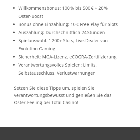
Willkommensbonus: 100 % bis 500 € + 20 %
Oster‑Boost
Bonus ohne Einzahlung: 10 € Free‑Play für Slots
Auszahlung: Durchschnittlich 24 Stunden
Spielauswahl: 1 200+ Slots, Live‑Dealer von
Evolution Gaming
Sicherheit: MGA‑Lizenz, eCOGRA‑Zertifizierung
Verantwortungsvolles Spielen: Limits,
Selbstausschluss, Verlustwarnungen
Setzen Sie diese Tipps um, spielen Sie
verantwortungsbewusst und genießen Sie das
Oster‑Feeling bei Total Casino!