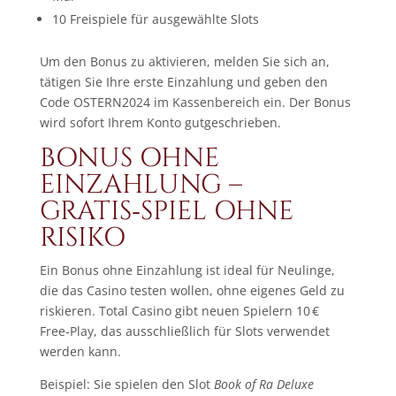
10 Freispiele für ausgewählte Slots
Um den Bonus zu aktivieren, melden Sie sich an,
tätigen Sie Ihre erste Einzahlung und geben den
Code OSTERN2024 im Kassenbereich ein. Der Bonus
wird sofort Ihrem Konto gutgeschrieben.
BONUS OHNE
EINZAHLUNG –
GRATIS‑SPIEL OHNE
RISIKO
Ein Bonus ohne Einzahlung ist ideal für Neulinge,
die das Casino testen wollen, ohne eigenes Geld zu
riskieren. Total Casino gibt neuen Spielern 10 €
Free‑Play, das ausschließlich für Slots verwendet
werden kann.
Beispiel: Sie spielen den Slot
Book of Ra Deluxe